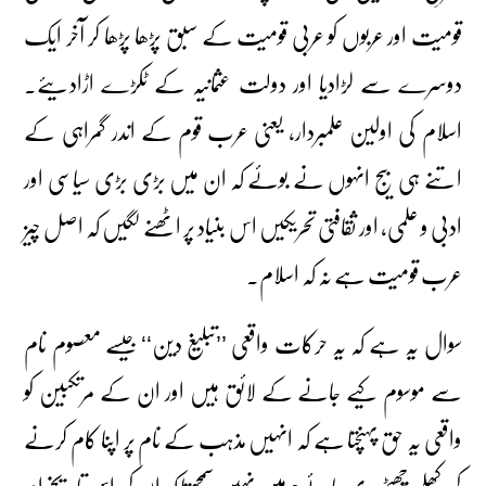
قومیت اور عربوں کو عربی قومیت کے سبق پڑھا پڑھا کر آخر ایک
دوسرے سے لڑادیا اور دولت عثمانیہ کے ٹکڑے اڑادیئے۔
اسلام کی اولین علمبردار، یعنی عرب قوم کے اندر گمراہی کے
اتنے ہی بیج انہوں نے بوئے کہ ان میں بڑی بڑی سیاسی اور
ادبی و علمی، اور ثقافتی تحریکیں اس بنیاد پر اٹھنے لگیں کہ اصل چیز
عرب قومیت ہے نہ کہ اسلام۔
سوال یہ ہے کہ یہ حرکات واقعی ’’تبلیغ دین‘‘ جیسے معصوم نام
سے موسوم کیے جانے کے لائق ہیں اور ان کے مرتکبین کو
واقعی یہ حق پہنچتا ہے کہ انہیں مذہب کے نام پر اپنا کام کرنے