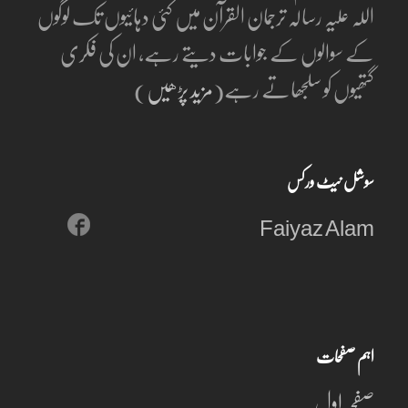
اللہ علیہ رسالہ ترجمان القرآن میں کئی دہائیوں تک لوگوں
کے سوالوں کے جوابات دیتے رہے، ان کی فکری
گتھیوں کو سلجھاتے رہے(
مزید پڑھیں
)
سوشل نیٹ ورکس
Faiyaz Alam
اہم صفحات
صفحہ اول