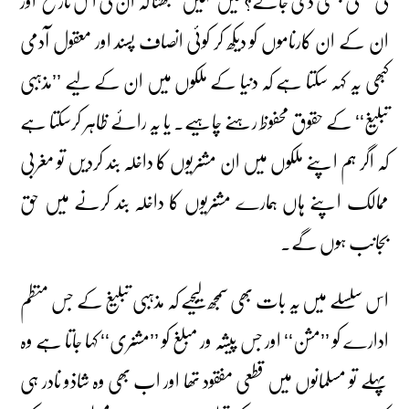
کی کھلی چھٹی دی جائے؟ میں نہیں سمجھتا کہ ان کی اس تاریخ اور
ان کے ان کارناموں کو دیکھ کر کوئی انصاف پسند اور معقول آدمی
کبھی یہ کہہ سکتا ہے کہ دنیا کے ملکوں میں ان کے لیے ’’مذہبی
تبلیغ‘‘ کے حقوق محفوظ رہنے چاہیے۔ یا یہ رائے ظاہر کرسکتا ہے
کہ اگر ہم اپنے ملکوں میں ان مشنریوں کا داخلہ بند کردیں تو مغربی
ممالک اپنے ہاں ہمارے مشنریوں کا داخلہ بند کرنے میں حق
بجانب ہوں گے۔
اس سلسلے میں یہ بات بھی سمجھ لیجیے کہ مذہبی تبلیغ کے جس منظم
ادارے کو ’’مشن‘‘ اور جس پیشہ ور مبلغ کو ’’مشنری‘‘ کہا جاتا ہے وہ
پہلے تو مسلمانوں میں قطعی مفقود تھا اور اب بھی وہ شاذو نادر ہی