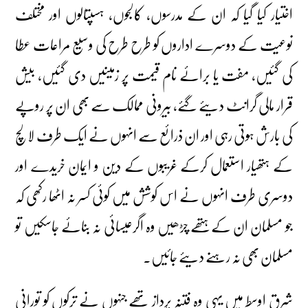
اختیار کیا گیا کہ ان کے مدرسوں، کالجوں، ہسپتالوں اور مختلف
نوعیت کے دوسرے اداروں کو طرح طرح کی وسیع مراعات عطا
کی گئیں، مفت یا برائے نام قیمت پر زمینیں دی گئیں، بیش
قرار مالی گرانٹ دیئے گئے، بیرونی ممالک سے بھی ان پر روپے
کی بارش ہوتی رہی اور ان ذرائع سے انہوں نے ایک طرف لالچ
کے ہتھیار استعمال کرکے غریبوں کے دین و ایمان خریدے اور
دوسری طرف انہوں نے اس کوشش میں کوئی کسر نہ اٹھا رکھی کہ
جو مسلمان ان کے ہتھے چڑھیں وہ اگرعیسائی نہ بنائے جاسکیں تو
مسلمان بھی نہ رہنے دیئے جائیں۔
شرقِ اوسط میں یہی وہ فتنہ پرداز تھے جنہوں نے ترکوں کو تورانی