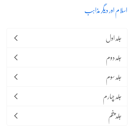
اسلام اور دیگر مذاہب
جلد اول
جلد دوم
جلد سوم
جلد چہارم
جلد پنجم