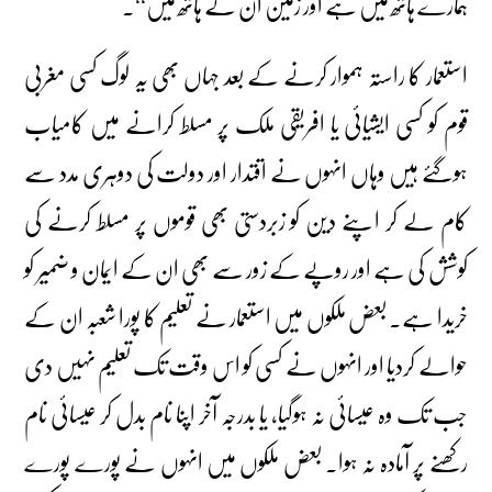
ہمارے ہاتھ میں ہے اور زمین ان کے ہاتھ میں‘‘۔
استعمار کا راستہ ہموار کرنے کے بعد جہاں بھی یہ لوگ کسی مغربی
قوم کو کسی ایشیائی یا افریقی ملک پر مسلط کرانے میں کامیاب
ہوگئے ہیں وہاں انہوں نے اقتدار اور دولت کی دوہری مدد سے
کام لے کر اپنے دین کو زبردستی بھی قوموں پر مسلط کرنے کی
کوشش کی ہے اور روپے کے زور سے بھی ان کے ایمان و ضمیر کو
خریدا ہے۔ بعض ملکوں میں استعمار نے تعلیم کا پورا شعبہ ان کے
حوالے کردیا اور انہوں نے کسی کو اس وقت تک تعلیم نہیں دی
جب تک وہ عیسائی نہ ہوگیا، یا بدرجہ آخر اپنا نام بدل کر عیسائی نام
رکھنے پر آمادہ نہ ہوا۔ بعض ملکوں میں انہوں نے پورے پورے