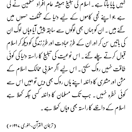
کہیں پایا جاتا ہے۔ اسلام کی تبلیغ ہمیشہ عام افراد مسلمین نے کی
ہے جو اپنے نجی کاموں کے لیے دنیا کے مختلف حصوں میں
گئے ہیں۔ ان کو جہاں بھی لوگوں سے سابقہ پیش آیا وہاں لوگ ان
کی باتیں سن کر اور ان کے طرزِ عبادت اور طرزِ زندگی کو دیکھ کر اسلام
قبول کرتے چلے گئے۔ اس نوعیت کی تبلیغ کا راستہ دنیا کی کوئی
طاقت نہیں روک سکتی۔ اس لیے اگر مغربی ممالک اسلام کے
مشن اور مشنری کا داخلہ اپنے ہاں روک بھی دیں تو ہمیں اس سے
کوئی خطرہ نہیں۔ جب تک مسلمان کا داخلہ کسی جگہ کھلا ہے
اسلام کے داخلے کا راستہ بھی وہاں کھلا ہے۔
(ترجمان القرآن، جنوری ۱۹۶۷ء)