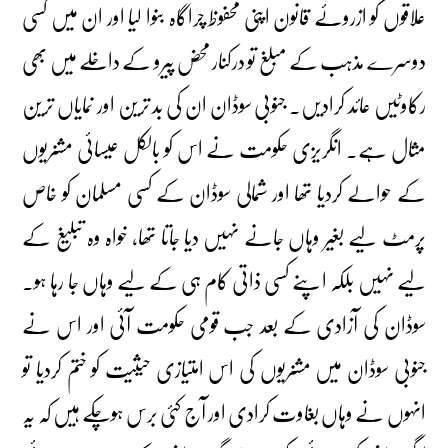
علاقوں کو ازروئے قانون اپنی محفوظ چراگاہ بنوا لیا اور ان میں کسی
دوسرے مذہب کے مبلغ تو درکنار محض پیرو کے داخلے میں بھی
رکاوٹیں عائد کرادیں۔ جنوبی سوڈان ان کی بد ترین اور نمایاں ترین
مثال ہے۔ انگریزی حکومت نے اس کو بالکل عیسائی مشنریوں
کے حوالے کردیا تھا اور شمالی سوڈان کے کسی مسلمان کو خاص
پرمٹ لیے بغیر وہاں جانے نہیں دیا جاتا تھا، خواہ وہ تبلیغ کے
لیے نہیں بلکہ اپنے کسی ذاتی کام ہی کے لیے وہاں جا رہا ہو۔
سوڈان کی آزادی کے بعد جب قومی حکومت آئی اور اس نے
جنوبی سوڈان میں مشنریوں کی اس امتیازی حیثیت کو ختم کردیا تو
انہوں نے وہاں بغاوت کرادی اور آج کئی برس ہوچکے ہیں کہ یہ