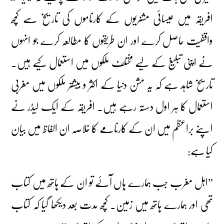
افریقہ میں عیسائی مشنریوں کے کارناموں کی تاریخ سے کچھ
واقفیت حاصل کرے اور ان طریقوں کا مطالعہ کرے جو انہوں
نے اپنی تبلیغ کے لیے مختلف ملکوں میں استعمال کیے ہیں۔
تاریخ شاہد ہے کہ یہ مشن دنیا کے اکثر و بیشتر ملکوں میں مغربی
استعمال کا ہر اول دستہ رہے ہیں۔ افریقہ کے ایک لیڈر نے
اپنے براعظم میں ان کے کارنامے کا خلاصہ ان الفاظ میں بیان
کیا ہے:
’’اہل مغرب جب ہمارے ہاں آئے تو ان کے ہاتھ میں کتاب
تھی اور ہمارے ہاتھ میں زمین۔ کچھ مدت بعد دیکھا گیا کہ کتاب