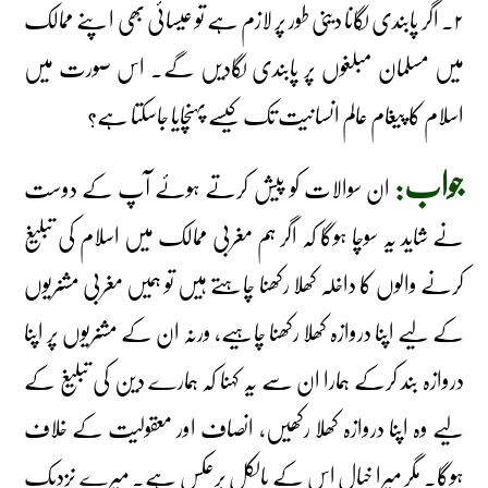
۲۔ اگر پابندی لگانا دینی طور پر لازم ہے تو عیسائی بھی اپنے ممالک
میں مسلمان مبلغوں پر پابندی لگادیں گے۔ اس صورت میں
اسلام کا پیغام عالم انسانیت تک کیسے پہنچایا جاسکتا ہے؟
جواب:
ان سوالات کو پیش کرتے ہوئے آپ کے دوست
نے شاید یہ سوچا ہوگا کہ اگر ہم مغربی ممالک میں اسلام کی تبلیغ
کرنے والوں کا داخلہ کھلا رکھنا چاہتے ہیں تو ہمیں مغربی مشنریوں
کے لیے اپنا دروازہ کھلا رکھنا چاہیے، ورنہ ان کے مشنریوں پر اپنا
دروازہ بند کرکے ہمارا ان سے یہ کہنا کہ ہمارے دین کی تبلیغ کے
لیے وہ اپنا دروازہ کھلا رکھیں، انصاف اور معقولیت کے خلاف
ہوگا۔ مگر میرا خیال اس کے بالکل برعکس ہے۔ میرے نزدیک