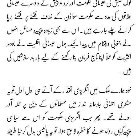
لوگ حبش کی عیسائی حکومت اور گرد و پیش کے دوسرے عیسائی
علاقوں کی مدد سے حکومت سواڈن کے خلاف فتنے پر فتنے برپا
کرائے چلے جا رہے ہیں۔ اس سے بھی زیادہ پیچیدہ مسائل انہوں
نے جنوبی ویتنام میں پیدا کیے، جہاں عیسائی اقلیت نے بودھ
اکثریت کو عملاً اپنا تابع فرمان بنا رکھنے کے لیے بار بار سازشیں کی
ہیں۔
خود ہمارے ملک میں انگریزی اقتدار کے آتے ہی اول اول تو یہ
مشنری انتہائی جارحانہ انداز میں مسلمانوں کے دین پر حملہ آور
ہوئے تھے۔ پھر جب انگریزی حکومت کو اس سے سیاسی
پیچیدگیاں رونما ہونے کا خطرہ لاحق ہوا، تو یہ پالیسی بدل کر نیا طریقہ