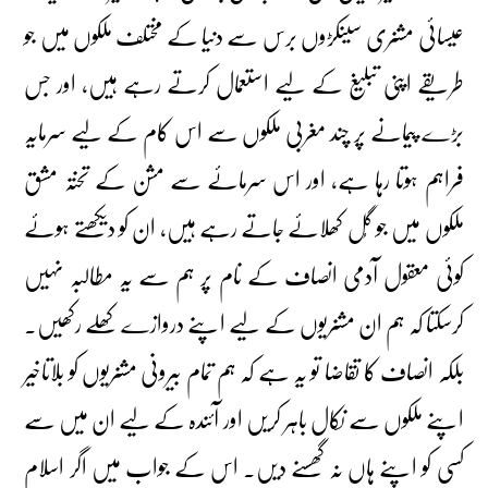
عیسائی مشنری سینکڑوں برس سے دنیا کے مختلف ملکوں میں جو
طریقے اپنی تبلیغ کے لیے استعمال کرتے رہے ہیں، اور جس
بڑے پیمانے پر چند مغربی ملکوں سے اس کام کے لیے سرمایہ
فراہم ہوتا رہا ہے، اور اس سرمائے سے مشن کے تختہ مشق
ملکوں میں جو گُل کھلائے جاتے رہے ہیں، ان کو دیکھتے ہوئے
کوئی معقول آدمی انصاف کے نام پر ہم سے یہ مطالبہ نہیں
کرسکتا کہ ہم ان مشنریوں کے لیے اپنے دروازے کھلے رکھیں۔
بلکہ انصاف کا تقاضا تو یہ ہے کہ ہم تمام بیرونی مشنریوں کو بلاتاخیر
اپنے ملکوں سے نکال باہر کریں اور آئندہ کے لیے ان میں سے
کسی کو اپنے ہاں نہ گھسنے دیں۔ اس کے جواب میں اگر اسلام