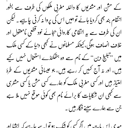
کے مشن اور مشنریوں کا داخلہ مغربی ملکوں کی طرف سے بطور
انتقام بند بھی کردیا جائے تو ہمیں اس کی پروا نہ کرنی چاہیے۔ لیکن
ان کی طرف سے یہ انتقامی کاروائی بجائے خود قطعی نامعقول اور
خلاف انصاف ہوگی، کیونکہ مسلمانوں نے کبھی دنیا کے کسی ملک
میں ’’تبلیغ دین‘‘ کے نام سے وہ ہتھکنڈے استعمال نہیں کیے
ہیں، اور نہ آج کہیں کر رہے ہیں، جو عیسائی مشنریوں کے طرۂ
امتیاز ہیں اور کسی مغربی ملک کو ہمارے کسی مشن یا کسی مشنری
سے کبھی ان شکایات کا برائے نام بھی کوئی موقع نہیں ملا ہے
جن سے ہمارے سینے فگار ہیں۔
میری اس بات میں اگر کسی کو شک ہو تو اسے چاہیے کہ ایشیا اور