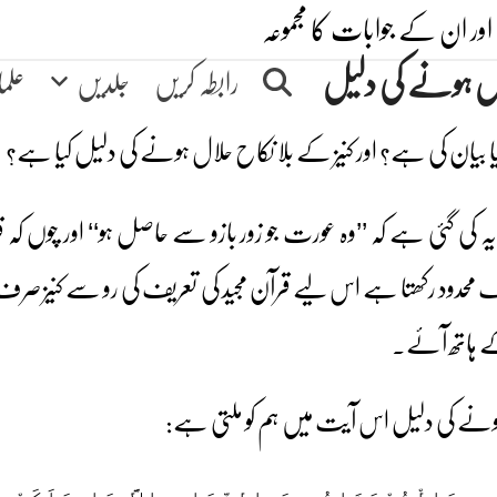
اور ان کے جوابات کا مجموعہ
ال ہونے کی دلیل
رابطہ کریں
جلدیں
علم
کیا بیان کی ہے؟ اور کنیز کے بلا نکاح حلال ہونے کی دلیل کیا ہے؟
 یہ کی گئی ہے کہ ’’وہ عورت جو زور بازو سے حاصل ہو‘‘ اور چوں کہ قر
 محدود رکھتا ہے اس لیے قرآن مجید کی تعریف کی رو سے کنیز صر
کے ہاتھ آئے۔
نے کی دلیل اس آیت میں ہم کو ملتی ہے: