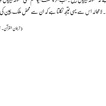
امحالہ اس سے یہی نتیجہ نکلتا ہے کہ ان سے محض ملک یمین کی بنا
(ترجمان القرآن۔ شوال ۱۳۷۵ھ، جو