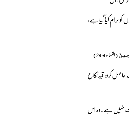
 کو حرام کیا گیا ہے،
(النساء 24:4)
ِينَ
 حاصل کرو، قید نکاح
رت نہیں ہے ، وہ اس