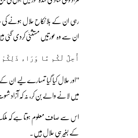
رہی ان کے بلا نکاح حلال ہونے کی دلیل
ان سے وہ عورتیں مستثنیٰ کردی گئی ہیں 
أُحِلَّ لَكُم مَّا وَرَاء ذَلِكُمْ
’’اور حلال کیا گیا تمہارے لیے ان کے
میں لانے والے بن کر، نہ کہ آزاد ش
اس سے صاف معلوم ہوتا ہے کہ ملک یم
کے بغیر ہی حلال ہیں۔