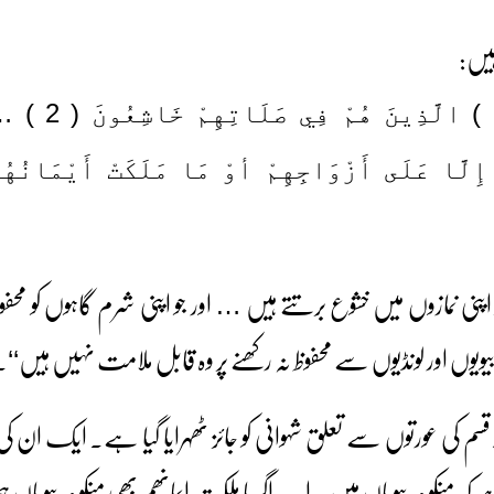
ہیں:
قَدْ أَفْلَحَ الْمُؤْمِ
رُوجِهِمْ حَافِظُونَ ( 5 ) إِلَّا عَلَى أَزْوَاجِهِمْ أوْ مَا مَلَكَتْ أَيْمَا
اپنی نمازوں میں خشوع برتتے ہیں … اور جو اپنی شرم گاہوں کو محف
ہ بیویوں اور لونڈیوں سے محفوظ نہ رکھنے پر وہ قابل ملامت نہیں ہیں‘‘۔
م کی عورتوں سے تعلق شہوانی کو جائز ٹھہرایا گیا ہے۔ ایک ان 
 کہ منکوحہ بیویاں ہیں۔ اب اگر ما ملکت ایمانھم بھی منکوحہ بیویاں ہ