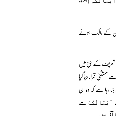
(النساء
َيْمَانُكُمْ
ے جن کے مالک ہوئے
 بالا تعریف کے حق میں
تثنیٰ قرار دیا گیا
بتا رہا ہے کہ وہ ان
سے
 اَیْمَانُکُمْ
 آئی ہوں۔