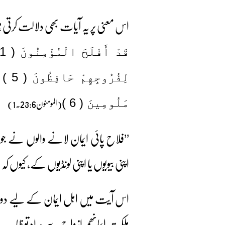
اس معنی پر یہ آیات بھی دلالت کرتی 
لِفُ
(المومنون23:6۔1)
مَلُومِينَ ( 6 )
’’فلاح پائی ایمان لانے والوں نے جو 
اپنی بیویوں یا اپنی لونڈیوں کے، کیوں ک
اس آیت میں اہل ایمان کے لیے دو قس
ملکت ایمانھم ازواج سے مراد تو ظاہر ہے