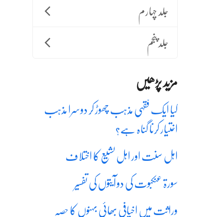
جلد چہارم
جلد پنجم
مزید پڑھیں
کیا ایک فقہی مذہب چھوڑ کر دوسرا مذہب
اختیار کرنا گناہ ہے؟
اہل سنت اور اہل تشیع کا اختلاف
سورۃ عنکبوت کی دو آیتوں کی تفسیر
وراثت میں اخیافی بھائی بہنوں کا حصہ