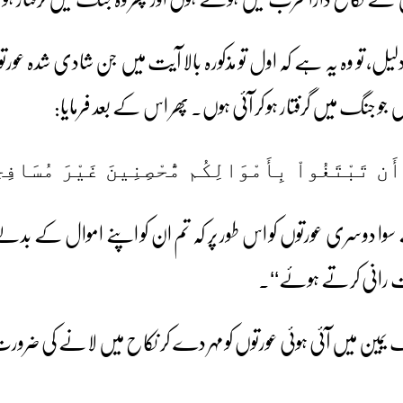
، تو وہ یہ ہے کہ اول تو مذکورہ بالا آیت میں جن شادی شدہ عورتوں
جو جنگ میں گرفتار ہو کر آئی ہوں۔ پھر اس کے بعد فرمایا:
 أَن تَبْتَغُواْ بِأَمْوَالِكُم مُّحْصِنِينَ غَيْرَ مُسَافِح
 سوا دوسری عورتوں کو اس طور پر کہ تم ان کو اپنے اموال کے بدلے
ہوت رانی کرتے ہوئے‘‘۔
ین میں آئی ہوئی عورتوں کو مہر دے کر نکاح میں لانے کی ضرو