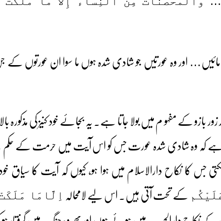
مْ … وَالْمُحْصَنَاتُ مِنَ النِّسَاء إِلاَّ مَا مَلَكَتْ أ
 مائیں… اور وہ عورتیں جو شادی شدہ ہوں ما سوا ان عورتوں ک
ر زور بازو کے مفہو م میں بولا جاتا ہے۔ یہ بجائے خود کنیز کی مذکورہ
ہے کہ وہ شادی شدہ عورت جس کو اس آیت میں حرمت کے حکم سے مس
 جس کا نکاح دارالاسلام میں ہوا ہو، کیوں کہ آیت کا سیاق خود 
کے تحت آتی ہیں۔ اس لیے لامحالہ
َلَیْکُم
اِلَّامَا مَلَکَتْ
کے نکاح دارالحرب میں ہوئے ہوں اور پھر وہ جنگ میں گرفتار ہو کر