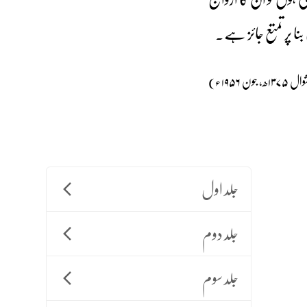
 پر تمتع جائز ہے۔
ن ۱۹۵۶ء)
جلد اول
جلد دوم
جلد سوم