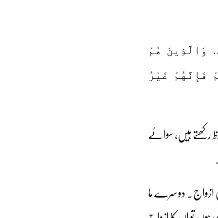
نُونَ ( 1 ) الَّذِينَ هُمْ فِي صَلَاتِهِمْ خَاشِعُونَ ( 2 ) … وَالَّذِينَ هُمْ
نُهُمْ فَإِنَّهُمْ غَيْرُ
وظ رکھتے ہیں، سوائے
کی ازواج۔ دوسرے ما
ی ہوں تو ان کا ازواج