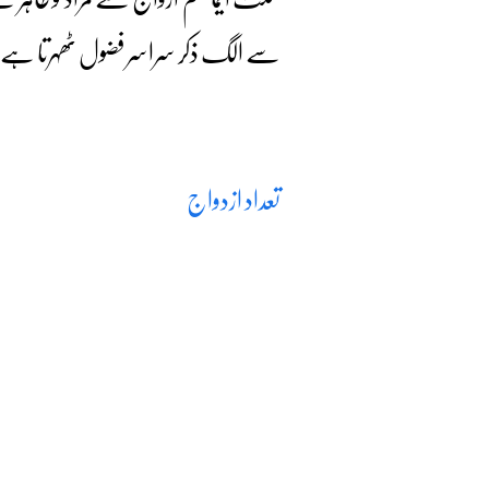
سے الگ ذکر سراسر فضول ٹھہرتا ہے۔ ل
تعداد ازدواج