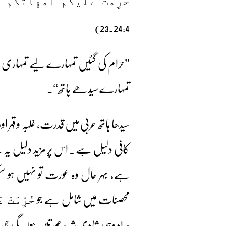
حُرِّمَتْ عَلَيْكُمْ أُمَّهَاتُكُ
24:4۔23)
’’حرام کی گئیں تمہارے لیے تمہاری
تمہارے سیدھے ہاتھ‘‘۔
سیدھا ہاتھ عربی میں قدرت، غلبہ و قہر او
کافی دلیل ہے۔ اس پر مزید دلیل یہ 
ہے، بہر حال وہ عورت تو نہیں ہو سکتی
محصنات میں شامل ہے جو
حُرِّمَتْ ع
مراد وہی شادی شدہ عورتیں ہوں گی جن 