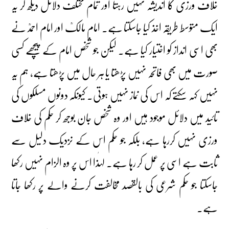
خلاف ورزی کا اندیشہ نہیں رہتا اور تمام مختلف دلائل دیکھ کر یہ
ایک متوسط طریقہ اخذ کیا جاسکتا ہے۔ امام مالکؒ اور امام احمدؒ نے
بھی اسی انداز کو اختیار کیا ہے۔ لیکن جو شخص امام کے پیچھے کسی
صورت میں بھی فاتحہ نہیں پڑھتا یا ہر حال میں پڑھتا ہے، ہم یہ
نہیں کہہ سکتے کہ اس کی نماز نہیں ہوتی۔ کیونکہ دونوں مسلکوں کی
تائید میں دلائل موجود ہیں اور وہ شخص جان بوجھ کر حکم کی خلاف
ورزی نہیں کررہا ہے، بلکہ جو حکم اس کے نزدیک دلیل سے
ثابت ہے اسی پر عمل کر رہا ہے۔ لہٰذا اس پر وہ الزام نہیں رکھا
جاسکتا جو حکم شرعی کی بالقصد مخالفت کرنے والے پر رکھا جاتا
ہے۔