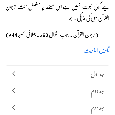
لیے کوئی ثبوت نہیں ہےاس مسئلے پر مفصل بحث ترجمان
القرآن میں کی جاچکی ہے۔
(ترجمان القرآن۔ رجب، شوال 63ھ ۔ جولائی اکتوبر 44ء)
تاویل احادیث
جلد اول
جلد دوم
جلد سوم