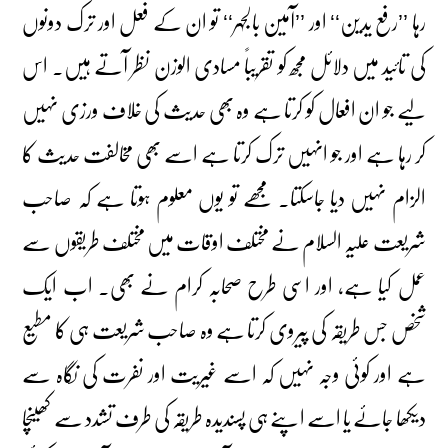
رہا ’’رفع یدین‘‘ اور ’’آمین بالجہر‘‘ تو ان کے فعل اور ترک دونوں
کی تائید میں دلائل مجھ کو تقریباً مسادی الوزن نظر آتے ہیں۔ اس
لیے جو ان افعال کو کرتا ہے وہ بھی حدیث کی خلاف ورزی نہیں
کر رہا ہے اور جو انہیں ترک کرتا ہے اسے بھی مخالفت حدیث کا
الزام نہیں دیا جاسکتا۔ مجھے تو یوں معلوم ہوتا ہے کہ صاحب
شریعت علیہ السلام نے مختلف اوقات میں مختلف طریقوں سے
عمل کیا ہے، اور اسی طرح صحابہ کرام نے بھی۔ اب ایک
شخص جس طریقہ کی پیروی کرتا ہے وہ صاحب شریعت ہی کا مطیع
ہے اور کوئی وجہ نہیں کہ اسے غیریت اور نفرت کی نگاہ سے
دیکھا جائے یا اسے اپنے ہی پسندیدہ طریقہ کی طرف تشدد سے کھینچا