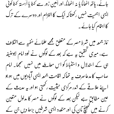
جائے، ہاتھ اٹھانا یا نہ اٹھانا، اور آمین زور سے کہنا یا آہستہ کہنا کوئی
ایسی اہمیت نہیں رکھتا کہ ایک کا التزام اور دوسرے کے ترک
کا اہتمام کیا جائے۔
نماز جمعہ میں شرطِ مصر کے متعلق مجھے علمائے حنفیہ سےاختلاف
ہے، میری تحقیق یہ ہے کہ بعد کے لوگوں نے خود امام ابوحنیفہ
ہی کے استدلال و استنباط کو اس معاملے میں نہیں سمجھا۔ امام
صاحب کا مدعا صرف یہ تھا کہ اقامت جمعہ ایسی آبادیوں میں ہو جو
اپنے علاقے کے اندر مرکزی حیثیت رکھتی ہو اور یہ حدیث کے
عین مطابق ہے لیکن بعد کے لوگوں نے مصر کا مدلول متعین
کرنے میں کھینچ تان کی اور متعدد ایسی شرطیں بڑھا دیں جن کے