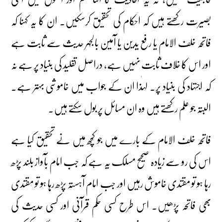
بصیرت رکھتے ہیں کہ احکام کی تحقیق کرسکیں۔ ان کا یہ کہنا کہ
فاتحہ خلف الامام یا رفع یدین یا آمین بالجہر حدیث سے ثابت ہے
اور اس کا خلاف ثابت نہیں ہے، دراصل تقلید کی بنیاد پر ہے نہ
کہ اجتہاد کی بنیاد پر۔ لہٰذا ان کے جواب میں خاموشی بہتر ہے۔
البتہ جو علم رکھتے ہیں وہ ان مسائل پر بول سکتے ہیں۔
فاتحہ خلف الامام کے بارے میں جو کچھ میں نے تحقیق کیا ہے
اس کی رو سے زیادہ صحیح مسلک یہ ہے کہ جب امام بآواز بلند پڑھ
رہا ہو تو مقتدی خاموش رہیں اور جب امام آہستہ پڑھ رہا ہو تو مقتدی
بھی فاتحہ پڑھیں۔ اس طرح کسی حکم قرآنی اور کسی حدیث کی