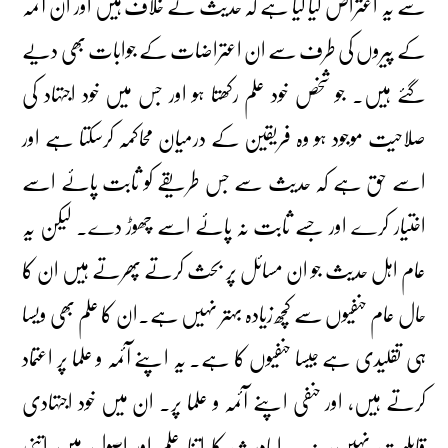
سے یہ اعتراض کیا گیا ہے کہ حدیث کے خلاف ہیں اور ان آئمہ
کے پیروں کی طرف سے ان اعتراضات کے جوابات بھی دیے
گئے ہیں۔ جو شخص خود علم رکھتا ہو اور جس میں خود اجتہاد کی
صلاحیت موجود ہو وہ فریقین کے درمیان محاکمہ کرسکتا ہے اور
اسے حق ہے کہ حدیث سے جس طریقے کو ثابت پائے اسے
اختیار کرے اور جسے ثابت نہ پائے اسے چھوڑ دے۔ لیکن یہ
عام اہل حدیث جو ان مسائل پر بحث کرتے پھرتے ہیں ان کا
حال عام حنفیوں سے کچھ زیادہ بہتر نہیں ہے۔ان کا علم بھی ویسا
ہی تقلیدی ہے جیسا حنفیوں کا ہے۔ یہ اپنے آئمہ و علما پر اعتماد
کرتے ہیں، اور حنفی اپنے آئمہ و علما پر۔ ان میں خود اجتہادی
قابلیت نہیں، نہ یہ احادیث کا اتنا علم اور اصول میں اتنی