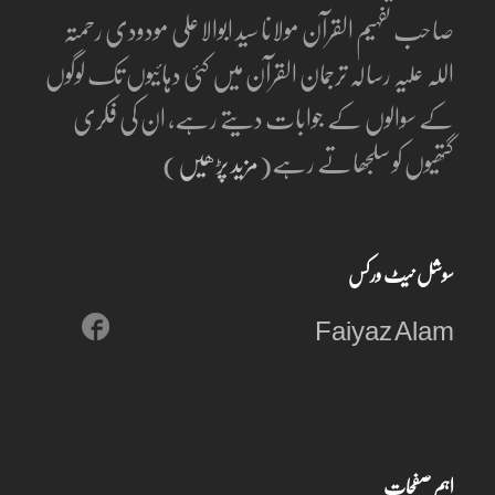
صاحب تفہیم القرآن مولانا سید ابوالاعلی مودودی رحمتہ
اللہ علیہ رسالہ ترجمان القرآن میں کئی دہائیوں تک لوگوں
کے سوالوں کے جوابات دیتے رہے، ان کی فکری
گتھیوں کو سلجھاتے رہے(
مزید پڑھیں
)
سوشل نیٹ ورکس
Faiyaz Alam
اہم صفحات