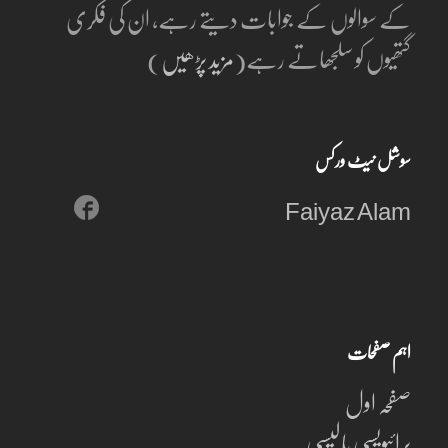
کے سوالوں کے جوابات دیتے رہے، ان کی فکری
گتھیوں کو سلجھاتے رہے(
مزید پڑھیں
)
سوشل نیٹ ورکس
Faiyaz Alam
اہم صفحات
صفحہ اول
پرائیویسی پالیسی