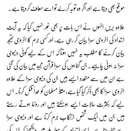
موقع بھی دیتا ہے اور اگر وہ توبہ کرلے تو اسے معاف کردیتا ہے۔
علاوہ بریں انہوں نے اس بات پر بھی غور نہیں کیا کہ یہ آیت
ارتداد کی اخروی سزا بیان کر رہی ہے، اور کسی جرم کا اخروی نتیجہ
بیان کرنے کا مطلب یہ نہیں ہوتا کہ اس کے لیے کوئی دنیوی
سزا نہ ہونی چاہیے۔ جن گناہوں کی سزا قرآن مجید میں بیان کی گئی
ہے ان میں سے متعدد ایسے ہیں جن کی دنیوی سزا کے علاوہ
اخروی سزا کا بھی ذکر کیا گیا ہے، مثلاً مسلمان کو عمداً قتل کرنا۔ اس
لیے کہ بکثرت حالات ایسے ہوسکتے ہیں اور رونما ہوتے رہتے
ہیں جن میں ایک شخص ارتکاب جرم کرتا ہے اور دنیوی سزا
سے بچا رہتا ہے۔ اسی ارتداد کے معاملے میں دیکھئے کہ اس کی