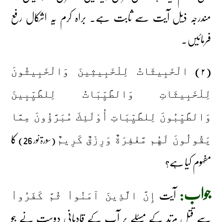
مندرجہ ذیل آیت سے ثابت ہے۔ براہ کرم یہ اشکال رفع
فرمائیں۔
(۲)
الْخَبِيثَاتُ لِلْخَبِيثِينَ وَالْخَبِيثُونَ
لِلْخَبِيثَاتِ وَالطَّيِّبَاتُ لِلطَّيِّبِينَ
وَالطَّيِّبُونَ لِلطَّيِّبَاتِ أُوْلَئِكَ مُبَرَّؤُونَ مِمَّا
کا
(سورۃ نور 26)
يَقُولُونَ لَهُم مَّغْفِرَةٌ وَرِزْقٌ كَرِيمٌ
مفہوم کیا ہے؟
جواب:
آیت
إِنَّ الَّذِينَ آمَنُواْ ثُمَّ كَفَرُواْ
سے قتل مرتد کے مسئلے پر آپ کے قادیانی دوست نے جو