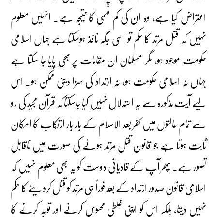
اعتراض کیا ہے، وہ ان کی کم فہمی کا نتیجہ ہے۔ انہیں معلوم
نہیں کہ قتل مرتد کا حکم تو اسی جگہ نافذ ہوسکتا ہے جہاں اسلامی
حکومت موجود ہو، مگر مسلمان ان مقامات پر بھی پایا جا سکتا ہے
جہاں نہ اسلامی حکومت ہو، نہ ارتداد کی سزا دینی ممکن ہو۔ اس
لیے آیت مذکورہ سے یہ استدلال نہیں کیا جاسکتا کہ قرآن مجید کی رو
سے تمام حالتوں میں کفر بعد الاسلام کے بار بار ارتکاب کا امکان
ثابت ہوتا ہے جو قانون قتل مرتد ہونے کی صورت میں ناقابل
تصور ہے۔ پھر آپ کے قادیانی دوست کو یہ بھی معلوم نہیں کہ
اسلامی قانون صدور ارتداد کے بعد فوراً ہی مرتد کو قتل کردینے کا حکم
نہیں دیتا، بلکہ اس کو اپنی غلطی محسوس کرنے اور توبہ کرنے کا