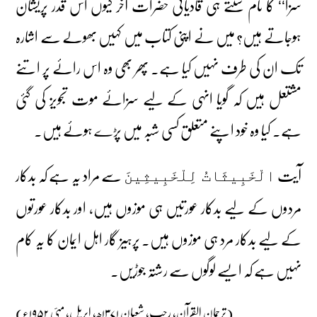
سزا‘‘ کا نام سنتے ہی قادیانی حضرات آخر کیوں اس قدر پریشان
ہوجاتے ہیں؟ میں نے اپنی کتاب میں کہیں بھولے سے اشارہ
تک ان کی طرف نہیں کیا ہے۔ پھر بھی وہ اس رائے پر اتنے
مشتعل ہیں کہ گویا انہی کے لیے سزائے موت تجویز کی گئی
ہے۔ کیا وہ خود اپنے متعلق کسی شبہ میں پڑے ہوئے ہیں۔
آیت
سے مراد یہ ہے کہ بدکار
الْخَبِيثَاتُ لِلْخَبِيثِينَ
مردوں کے لیے بدکار عورتیں ہی موزوں ہیں، اور بدکار عورتوں
کے لیے بدکار مرد ہی موزوں ہیں۔ پرہیز گار اہل ایمان کا یہ کام
نہیں ہے کہ ایسے لوگوں سے رشتہ جوڑیں۔
(ترجمان القرآن، رجب، شعبان ۱۳۷۱ھ، اپریل، مئی ۱۹۵۲ء)