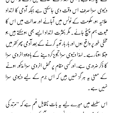
دنیوی سزا صرف اس وقت دی جاسکتی ہے جبکہ آدمی کا ارتداد
علانیہ ہو، حکومت کے نوٹس میں آجائے اور عدالت میں اس کا
ثبوت بہم پہنچ جائے۔ مگر بکثرت ارتداد ایسے بھی ہوسکتے ہیں جو
مخفی طور پر واقع ہوں اور بار بار توبہ کرنے کے بعد آدمی پھر کفر میں
مبتلا ہوتا رہے۔ لہٰذا دنیوی سزا تجویز کردینے کے باوجود اخروی سزا
کا ذکر ضروری ہے، اور کسی مقام پر محض اخروی سزا مذکور ہونے
کے معنی یہ ہر گز نہیں ہیں کہ اس جرم کے لیے دنیوی سزا
نہیں ہے۔
اس سلسلے میں میرے لیے یہ بات ناقابل فہم ہے کہ ’’مرتد کی