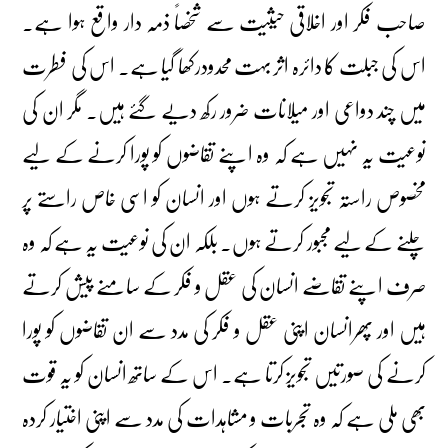
صاحب فکر اور اخلاقی حیثیت سے شخصاً ذمہ دار واقع ہوا ہے۔
اس کی جبلت کا دائرہ اثر بہت محدودرکھا گیا ہے۔ اس کی فطرت
میں چند دواعی اور میلانات ضرور رکھ دیے گئے ہیں۔ مگر ان کی
نوعیت یہ نہیں ہے کہ وہ اپنے تقاضوں کو پورا کرنے کے لیے
مخصوص راستہ تجویز کرتے ہوں اور انسان کو اسی خاص راستے پر
چلنے کے لیے مجبور کرتے ہوں۔ بلکہ ان کی نوعیت یہ ہے کہ وہ
صرف اپنے تقاضے انسان کی عقل و فکر کے سامنے پیش کرتے
ہیں اور پھرانسان اپنی عقل و فکر کی مدد سے ان تقاضوں کو پورا
کرنے کی صورتیں تجویز کرتا ہے۔ اس کے ساتھ انسان کو یہ قوت
بھی ملی ہے کہ وہ تجربات و مشاہدات کی مدد سے اپنی اختیار کردہ