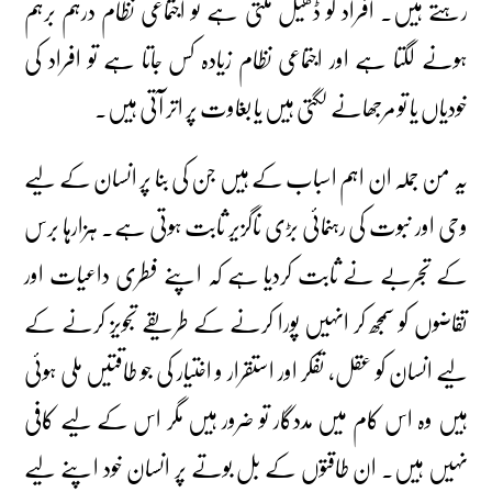
رہتے ہیں۔ افراد کو ڈھیل ملتی ہے تو اجتماعی نظام درہم برہم
ہونے لگتا ہے اور اجتماعی نظام زیادہ کس جاتا ہے تو افراد کی
خودیاں یا تو مرجھانے لگتی ہیں یا بغاوت پر اتر آتی ہیں۔
یہ من جملہ ان اہم اسباب کے ہیں جن کی بنا پر انسان کے لیے
وحی اور نبوت کی رہنمائی بڑی ناگزیر ثابت ہوتی ہے۔ ہزارہا برس
کے تجربے نے ثابت کردیا ہے کہ اپنے فطری داعیات اور
تقاضوں کو سمجھ کر انہیں پورا کرنے کے طریقے تجویز کرنے کے
لیے انسان کو عقل، تفکر اور استقرار و اختیار کی جو طاقتیں ملی ہوئی
ہیں وہ اس کام میں مددگار تو ضرور ہیں مگر اس کے لیے کافی
نہیں ہیں۔ ان طاقتوں کے بل بوتے پر انسان خود اپنے لیے