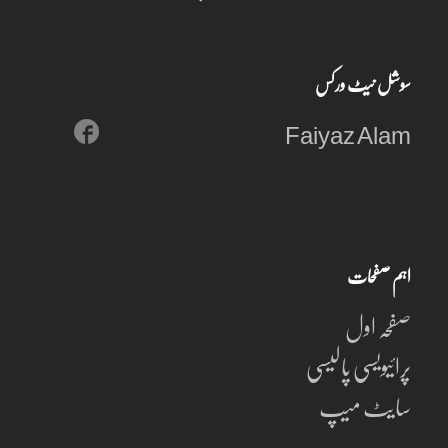
سوشل نیٹ ورکس
Faiyaz Alam
اہم صفحات
صفحہ اول
پرائیویسی پالیسی
سایٹ میپ