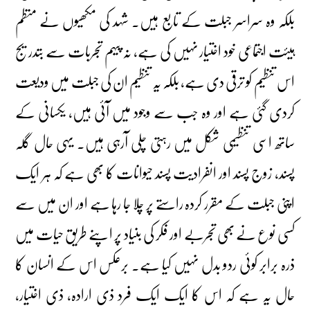
بلکہ وہ سراسر جبلت کے تابع ہیں۔ شہد کی مکھیوں نے منظم
ہیئت اجتماعی خود اختیار نہیں کی ہے، نہ پیہم تجربات سے بتدریج
اس تنظیم کو ترقی دی ہے، بلکہ یہ تنظیم ان کی جبلت میں ودیعت
کردی گئی ہے اور وہ جب سے وجود میں آئی ہیں، یکسانی کے
ساتھ اسی تنظیمی شکل میں رہتی چلی آرہی ہیں۔ یہی حال گلہ
پسند، زوج پسند اور انفرادیت پسند حیوانات کا بھی ہے کہ ہر ایک
اپنی جبلت کے مقرر کردہ راستے پر چلا جا رہا ہے اور ان میں سے
کسی نوع نے بھی تجربے اور فکر کی بنیاد پر اپنے طریق حیات میں
ذرہ برابر کوئی ردو بدل نہیں کیا ہے۔ برعکس اس کے انسان کا
حال یہ ہے کہ اس کا ایک ایک فرد ذی ارادہ، ذی اختیار،