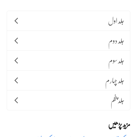
جلد اول
جلد دوم
جلد سوم
جلد چہارم
جلد پنجم
مزید پڑھیں