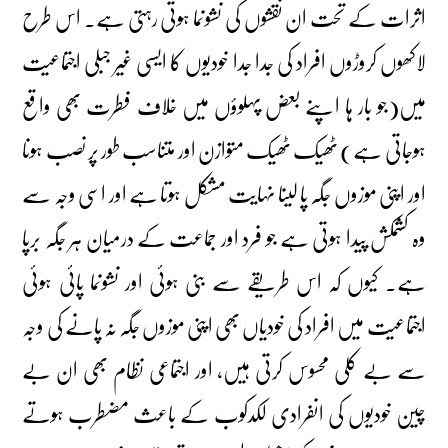
اثرات کے تحت ان نقشوں کی نشونما ہوتی رہتی ہے۔ اس طرح
لاکھوں کروڑوں افراد کی جدا جدا خودیوں کا ایسی غیر جبلی اجتماعیت
میں(جو بار ہا اپنے بعض پہلوؤں میں خلاف فطرت بھی واقع
ہوجاتی ہے) ٹھیک ٹھیک متوازن اور متناسب طور پر نصب ہونا
اور اپنی موزوں جگہ پا لینا نہایت مشکل ہوتا ہے اور اسی وجہ سے
وہ کشمکش پیدا ہوتی ہے جو فرد اور جماعت کے درمیان ہر جگہ برپا
ہے۔ کیوں کہ اس طریقے سے بنی ہوئی اور نشونما پائی ہوئی
اجتماعیت میں افراد کی خودیاں بھی اپنی موزوں جگہ نہ پانے کی وجہ
سے بے کلی محسوس کرتی ہیں، اور اجتماعی نظام بھی ان بے
چین خودیوں کی انفرادی لکدکوب کے باعث مضطرب ہوتے