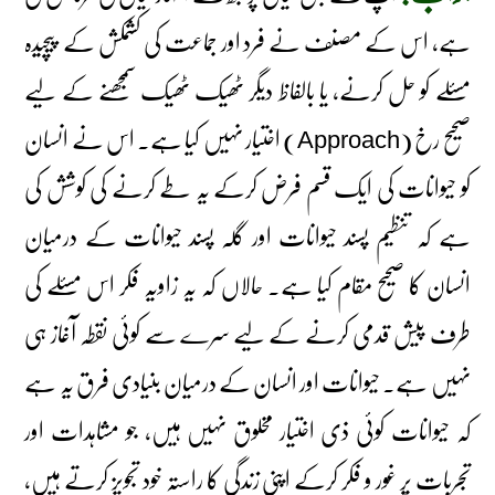
ہے، اس کے مصنف نے فرد اور جماعت کی کشمکش کے پیچیدہ
مسئلے کو حل کرنے، یا بالفاظ دیگر ٹھیک ٹھیک سمجھنے کے لیے
صحیح رخ (Approach) اختیار نہیں کیا ہے۔ اس نے انسان
کو حیوانات کی ایک قسم فرض کرکے یہ طے کرنے کی کوشش کی
ہے کہ تنظیم پسند حیوانات اور گلہ پسند حیوانات کے درمیان
انسان کا صحیح مقام کیا ہے۔ حالاں کہ یہ زاویہ فکر اس مسئلے کی
طرف پیش قدمی کرنے کے لیے سرے سے کوئی نقطہ آغاز ہی
نہیں ہے۔ حیوانات اور انسان کے درمیان بنیادی فرق یہ ہے
کہ حیوانات کوئی ذی اختیار مخلوق نہیں ہیں، جو مشاہدات اور
تجربات پر غور و فکر کرکے اپنی زندگی کا راستہ خود تجویز کرتے ہیں،