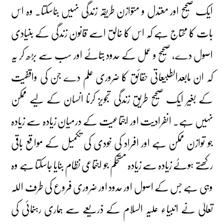
ایک صحیح اور معتدل و متوازن طریقہ زندگی نہیں بناسکتا۔ وہ اس
بات کا محتاج ہے کہ اس کا خالق اسے قانون زندگی کے بنیادی
اصول دے، صحیح و عمل کے حدود بتائے اور سب سے بڑھ کر یہ
کہ ان مابعدالطبیعاتی حقائق کا ضروری علم دے جن کی واقفیت
کے بغیر ایک صحیح طریق زندگی تجویز کرنا انسان کے لیے ممکن
نہیں ہے۔ انفرادیت اور اجتماعیت کے درمیان زیادہ سے زیادہ
جو توازن ممکن ہے اور افراد کی خودی کی تکمیل کے مواقع باقی
رکھتے ہوئے زیادہ سے زیادہ مستحکم جو اجتماعی نظام بنایا جاسکتا ہے وہ
وہی ہے جس کے اصول اور حدود اور ضروری فروع کی طرف اللہ
تعالیٰ نے انبیاء علیہ السلام کے ذریعے سے ہماری رہنمائی کی