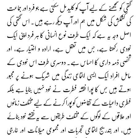
گتھی کو سمجھنے کے لیے آپ کو کلید مل سکتی ہے جو فرد اور جماعت
کی کشمکش کی شکل میں ہم اور آپ دیکھ رہے ہیں۔ اس گتھی کی
اصل وجہ یہ ہے کہ ایک طرف نوع انسانی کا ہر فرد اپنی ایک
خودی رکھتا ہے، جس میں تعقل ہے، ارادہ و اختیار ہے، اور
شخصی ذمہ داری کا احساس ہے۔ دوسری طرف اس خودی کے
حامل افراد ایک ایسی اجتماعی زندگی میں شریک ہونے پر مجبور
ہوتے ہیں جس کا پورا نقشہ فطرت نے خود نہیں بنایا ہے بلکہ
فطری داعیات کے تقاضوں کو پورا کرنے کے لیے مختلف زمانوں
اور علاقوں کے لوگوں کے مختلف طریقوں سے یہ نقشے خود بنائے
ہیں، اور بتدریج اجتماعی تجربات اور مجموعی میلانات اور خارجی