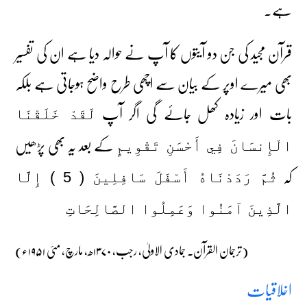
ہے۔
قرآن مجید کی جن دو آیتوں کا آپ نے حوالہ دیا ہے ان کی تفسیر
بھی میرے اوپر کے بیان سے اچھی طرح واضح ہوجاتی ہے بلکہ
بات اور زیادہ کھل جائے گی اگر آپ
لَقَدْ خَلَقْنَا
کے بعد یہ بھی پڑھیں
الْإِنسَانَ فِي أَحْسَنِ تَقْوِيمٍ
کہ
ثُمَّ رَدَدْنَاهُ أَسْفَلَ سَافِلِينَ ( 5 ) إِلَّا
الَّذِينَ آمَنُوا وَعَمِلُوا الصَّالِحَاتِ
(ترجمان القرآن۔ جمادی الاولیٰ، رجب، ۱۳۷۰ھ، مارچ، مئی ۱۹۵۱ء)
اخلاقیات