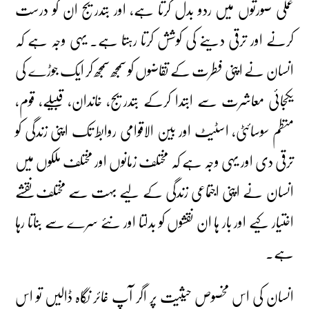
عملی صورتوں میں ردو بدل کرتا ہے، اور بتدریج ان کو درست
کرنے اور ترقی دینے کی کوشش کرتا رہتا ہے۔ یہی وجہ ہے کہ
انسان نے اپنی فطرت کے تقاضوں کو سمجھ سمجھ کر ایک جوڑے کی
یکجائی معاشرت سے ابتدا کرکے بتدریج، خاندان، قبیلے، قوم،
منظم سوسائٹی، اسٹیٹ اور بین الاقوامی روابط تک اپنی زندگی کو
ترقی دی اور یہی وجہ ہے کہ مختلف زمانوں اور مختلف ملکوں میں
انسان نے اپنی اجتماعی زندگی کے لیے بہت سے مختلف نقشے
اختیار کیے اور بار ہا ان نقشوں کو بدلتا اور نئے سرے سے بناتا رہا
ہے۔
انسان کی اس مخصوص حیثیت پر اگر آپ غائر نگاہ ڈالیں تو اس