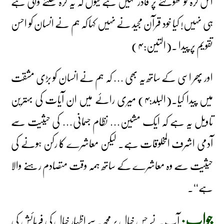
اس گرہ کو کھولنے پر قادر نہیں ہے کیوں کہ یہ گرہ کھلنے والی ہے
ہی نہیں! کیا خود قرآن مجید نے نہیں کہا کہ ہم نے انسان کو احسن
تقویم پر پیدا ۔(التین: ۴)
اور پھر اسی کے ساتھ یہ بھی … کہ ہم نے انسان کو بڑی مشقت
میں پیدا کیا۔(البلد:۴) میری رائے میں ان آیات کی بہترین
تاویل یہ ہے کہ ایک مشین… نظام جسمانی… کی حیثیت سے
آدمی اشرف المخلوقات ہے۔ لیکن معاشرے کا رکن ہونے کی
حیثیت سے وہ معاشرے کے ساتھ ہمہ وقت متصادم رہنے والا
ہے‘‘۔
جواب:
آپ نے جس خیال پر مجھ سے اظہار خیال کی فرمائش کی