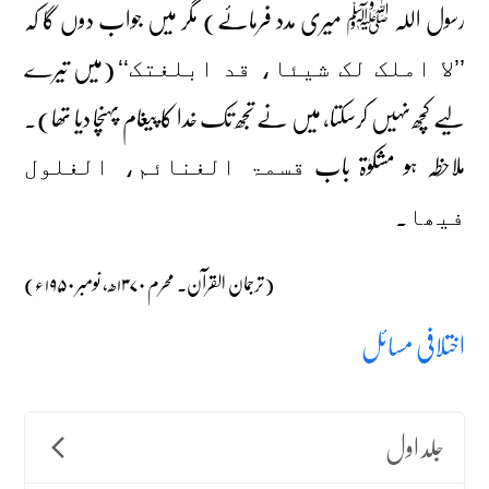
رسول اللہ ﷺ میری مدد فرمائے) مگر میں جواب دوں گا کہ
(میں تیرے
’’لا املک لک شیئا، قد ابلغتک‘‘
لیے کچھ نہیں کرسکتا، میں نے تجھ تک خدا کا پیغام پہنچا دیا تھا)۔
ملاحظہ ہو مشکوٰۃ باب
قسمۃ الغنائم، الغلول
۔
فیھا
(ترجمان القرآن۔ محرم ۱۳۷۰ھ، نومبر ۱۹۵۰ء)
اختلافی مسائل
جلد اول