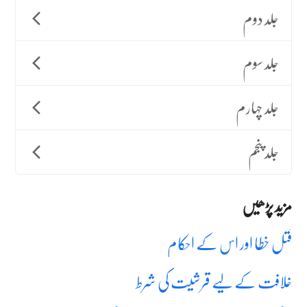
جلد دوم
جلد سوم
جلد چہارم
جلد پنجم
مزید پڑھیں
قتل خطا اور اس کے احکام
خلافت کے لیے قرشیت کی شرط