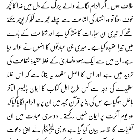
خلاف ہوں۔ اگر الزام لگانے والے بزرگ کے دل میں خدا کا کچھ
خوف ہوتا تو وہ اشتہار کی اشاعت سے پہلے مجھ سے لکھ کر پوچھ سکتے
تھے کہ تیری ان عبارات کا منشا کیا ہے اور شفاعت کے بارے
میں تیرا عقیدہ کیا ہے۔ میری جن عبارتوں کا انہوں نے حوالہ دیا
ہے، ان میں سے ایک یہود ونصاریٰ کے غلط عقیدۂ شفاعت کی
تردید میں ہے اور اس کا اصل مقصد یہ بتانا ہے کہ اس غلط
عقیدے کی وجہ سے کس طرح اہل کتاب کا ایمان بالیوم الآخر
باطل ہوگیا ہے جس کی بنا پر قرآن مجید میں ان پر یہ الزام لگایا گیا کہ
وہ یوم آخرت پر ایمان نہیں رکھتے۔ دوسری عبارت میں ان
تعلیمات کا خلاصہ بیان کیا گیا ہے جو نبیﷺ نے اپنی دعوت