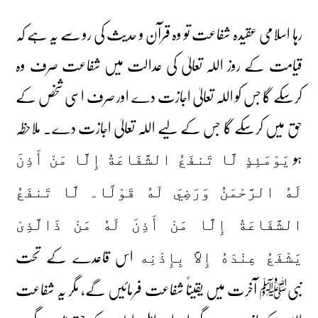
رہا اسلامی عقیدہ شفاعت تو وہ قرآن و حدیث کی رو سے یہ ہے کہ
قیامت کے روز اللہ تعالیٰ کی عدالت میں شفاعت صرف وہ
کرسکے گا جس کو اللہ تعالیٰ اجازت دے اور صرف اسی شخص کے
حق میں کرسکے گا جس کے لیے اللہ تعالیٰ اجازت دے۔ ملاحظہ
ہو
يَوْمَئِذٍ لَّا تَنفَعُ الشَّفَاعَةُ إِلَّا مَنْ أَذِنَ
لَهُ الرَّحْمَنُ وَرَضِيَ لَهُ قَوْلًا۔ لَّا تَنفَعُ
الشَّفَاعَةُ إِلَّا مَنْ أَذِنَ لَهُ مَنْ ذَالَّذِیْ
اس قاعدے کے تحت
يَشْفَعُ عِنْدَهُ إِلاَّ بِإِذْنِه
نبیﷺ آخرت میں یقیناً شفاعت فرمائیں گے، مگر یہ شفاعت