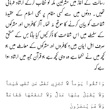
رسالت کے آغاز میں مشرکین مکہ کو خطاب کرکے ارشاد فرمائی
تھیں۔ دونوں میں سے کسی مقام پر بھی اسلام کے عقیدۂ
شفاعت کو بیان کرنے کا موقع نہ تھا۔ آخر کافروں اور مشرکوں
کے سلسلے میں اس شفاعت کا ذکر کیوں کیا جاتا جس کے مستحق
صرف اہل ایمان ہیں؟ کافروں اور مشرکوں کے معاملے میں جو
کچھ میں نے لکھا ہے وہ وہی کچھ ہے جو قرآن مجید میں ارشاد ہوا
ہے کہ
وَاتَّقُواْ يَوْماً لاَّ تَجْزِي نَفْسٌ عَن نَّفْسٍ شَيْئاً
وَلاَ يُقْبَلُ مِنْهَا عَدْلٌ وَلاَ تَنفَعُهَا شَفَاعَةٌ
وَلاَ هُمْ يُنصَرُونَ