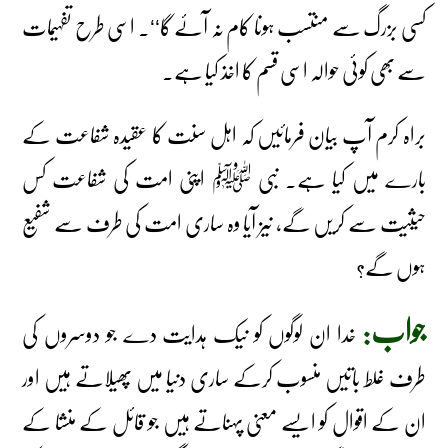
کسی بزرگ سے منتسب ہونا کام نہ آئے گا‘‘۔ اسی طرح تفہیمات
سے بھی کوئی حوالہ اسی قسم کا اخذ کیا ہے۔
براہ کرم آپ بیان فرمائیں کہ اہل سنت کا عقیدہ شفاعت کے
بارے میں کیا ہے۔ نبی ﷺ اپنی امت کی شفاعت کس
حیثیت سے کریں گے، نیز آیا وہ ساری امت کی طرف سے شفیع
ہوں گے؟
جواب:
خدا ان لوگوں کو نیک ہدایت دے جو دوسروں کی
طرف غلط باتیں منسوب کرکے ساری دنیا میں پھیلاتے ہیں اور
ان کے اقوال کو ایسے معنی پہناتے ہیں جو قائل کے منشا کے