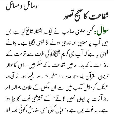
رسائل و مسائل
Ski
Close
Open
شفاعت کا صحیح تصور
obile
obile
t
menu
menu
conten
سوال:
کسی مولوی صاحب نے ایک اشتہار شائع کیا ہے جس
میں آپ پر معتزلی اور خارجی ہونے کا فتویٰ لگایا ہے۔ بنائے
فتویٰ یہ ہے کہ آپ نبی کریم ﷺ کی طرف سے قیامت کے
روز امت کے بارے میں شفاعت کے منکر ہیں۔ اس کا حوالہ
ترجمان القرآن جلد ۲۶، عدد ۱، ۲ صفحہ ۳۰ سے لیتے ہوئے آیت
’’جنگ کرو اہل کتاب میں سے ان لوگوں کے خلاف جو اللہ اور
روز آخرت پر ایمان نہیں لاتے‘‘ کے تشریحی نوٹ کا دیا ہوا
ہے۔ یہ نوٹ یوں ہے : ’’وہاں کوئی سعی سفارش، کوئی فدیہ اور