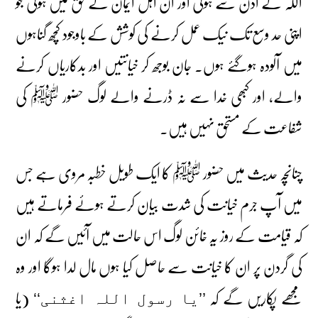
اللہ کے اذن سے ہوگی اور ان اہل ایمان کے حق میں ہوگی جو
اپنی حد وسع تک نیک عمل کرنے کی کوشش کے باوجود کچھ گناہوں
میں آلودہ ہوگئے ہوں۔ جان بوجھ کر خیانتیں اور بدکاریاں کرنے
والے، اور کبھی خدا سے نہ ڈرنے والے لوگ حضور ﷺ کی
شفاعت کے مستحق نہیں ہیں۔
چنانچہ حدیث میں حضور ﷺ کا ایک طویل خطبہ مروی ہے جس
میں آپ جرم خیانت کی شدت بیان کرتے ہوئے فرماتے ہیں
کہ قیامت کے روز یہ خائن لوگ اس حالت میں آئیں گے کہ ان
کی گردن پر ان کا خیانت سے حاصل کیا ہوں مال لدا ہوگا اور وہ
مجھے پکاریں گے کہ
(یا
’’یا رسول اللہ اغثنی‘‘