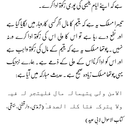
ہے کہ اپنے ایام یتیمی کی پوری زکوٰۃ ادا کرے۔
تیسرا مسلک یہ ہے کہ یتیم کا مال اگر کسی کاروبار میں لگایا گیا ہے
اور نفع دے رہا ہے تو اس کا ولی اس کی زکوٰۃ ادا کرے ورنہ
نہیں۔ چوتھا مسلک یہ ہے کہ یتیم کے مال کی زکوٰۃ واجب ہے
اور اس کو ادا کرنااس کے ولی کے ذمے ہے۔ ہمارے نزدیک
یہی چوتھا مسلک زیادہ صحیح ہے۔ حدیث مبارکہ میں آیا ہے:
الامن ولی یتیمالہ مال فلیتجر لہ فیہ
(ترمذی، دارقطنی، بیہقی،
ولا یترکہ فتا کلہ الصدقہٓ
کتاب الاموال لابی عبید)