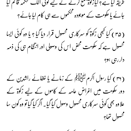
طریقہ کیا ہے؟ کیا زکوٰۃ جمع کرنے کے لیے کوئی الگ محکمہ قائم کیا
جائے یا حکومت کے موجودہ محکموں سے ہی کام لیا جائے؟
(۳۵) کیا کبھی زکوٰۃ کو سرکاری محصول قرار دیا گیا ؟ یا وہ کوئی ایسا
محصول ہے کہ حکومت محض اس کی وصولی اور انتظام ہی کی ذمہ
دار رہی ہو؟
(۳۶) کیا رسول اکرمﷺ کے زمانے یا خلفائے راشدین کے
دور حکومت میں اغراض عامہ کے کاموں کے لیے زکوٰۃ کے
علاوہ بھی کوئی سرکاری محصول وصول کیا گیا۔ اگر کیا گیا تو وہ کون سا
محصول تھا؟