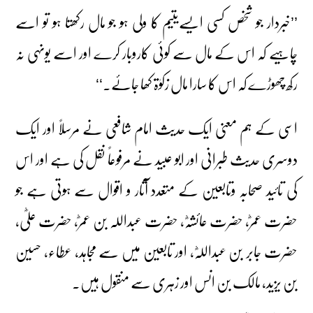
’’خبردار جو شخص کسی ایسےیتیم کا ولی ہو جو مال رکھتا ہو تو اسے
چاہیے کہ اس کے مال سے کوئی کاروبار کرے اور اسے یونہی نہ
رکھ چھوڑے کہ اس کا سارا مال زکوٰۃ کھا جائے۔‘‘
اسی کے ہم معنی ایک حدیث امام شافعی نے مرسلاً اور ایک
دوسری حدیث طبرانی اور ابو عبید نے مرفوعاً نقل کی ہے اور اس
کی تائید صحابہ وتابعین کے متعدد آثار و اقوال سے ہوتی ہے جو
حضرت عمرؓ، حضرت عائشہؓ، حضرت عبداللہ بن عمرؓ، حضرت علیؓ،
حضرت جابر بن عبداللہؓ، اور تابعین میں سے مجاہد، عطاء، حسین
بن یزید، مالک بن انس اور زہری سے منقول ہیں۔