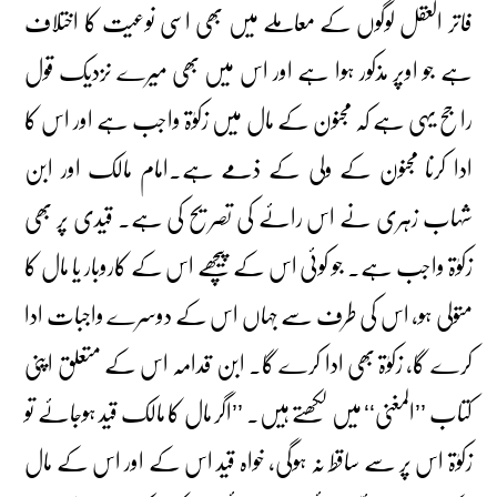
فاتر العقل لوگوں کے معاملے میں بھی اسی نوعیت کا اختلاف
ہے جو اوپر مذکور ہوا ہے اور اس میں بھی میرے نزدیک قول
راجح یہی ہے کہ مجنون کے مال میں زکوٰۃ واجب ہے اور اس کا
ادا کرنا مجنون کے ولی کے ذمے ہے۔امام مالک اور ابن
شہاب زہری نے اس رائے کی تصریح کی ہے۔ قیدی پر بھی
زکوٰۃ واجب ہے۔ جو کوئی اس کے پیچھے اس کے کاروبار یا مال کا
متولی ہو، اس کی طرف سے جہاں اس کے دوسرے واجبات ادا
کرے گا، زکوٰۃ بھی ادا کرے گا۔ ابن قدامہ اس کے متعلق اپنی
کتاب ’’المغنی‘‘ میں لکھتے ہیں۔ ’’اگر مال کا مالک قید ہوجائے تو
زکوٰۃ اس پر سے ساقط نہ ہوگی، خواہ قید اس کے اور اس کے مال