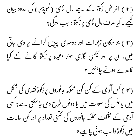
(۱۲) اغراض زکوٰۃ کے لیے مال نامی (نموپذیر) کی حدود بیان
کیجیے۔ کیا صرف مال نامی پر زکوٰۃ واجب ہوگی؟
(۱۳) جو مکان زیورات اور دوسری چیزیں کرائے پر دی جاتی
ہیں، ان پر اور ٹیکسی گاڑی موٹر وغیرہ پر زکوٰۃ لگانے کے کیا
قاعدے ہونے چاہئیں؟
(۱۴) کس آدمی کے کن کن مملوکہ جانوروں پر زکوٰۃ نقدی کی شکل
میں یا جنس کی صورت میں یا دونوں طرح دی جاسکتی ہے؟ کسی
آدمی کے مختلف مملوکہ جانوروں کی کتنی تعداد پر اور کن حالات
میں زکوٰۃ واجب ہونی چاہیے؟