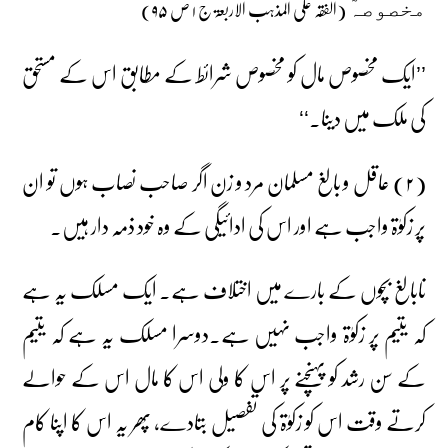
(الفقہ علی المذہب الاربعۃ ج ۱ ص ۹۵)
مخصوصہٓ
’’ایک مخصوص مال کو مخصوص شرائط کے مطابق اس کے مستحق
کی ملک میں دینا۔‘‘
(۲) عاقل و بالغ مسلمان مرد و زن اگر صاحب نصاب ہوں تو ان
پر زکوٰۃ واجب ہے اور اس کی ادائیگی کے وہ خود ذمہ دار ہیں۔
نابالغ بچوں کے بارے میں اختلاف ہے۔ ایک مسلک یہ ہے
کہ یتیم پر زکوٰۃ واجب نہیں ہے۔دوسرا مسلک یہ ہے کہ یتیم
کے سن رشد کو پہنچنے پر اس کا ولی اس کا مال اس کے حوالے
کرتے وقت اس کو زکوٰۃ کی تفصیل بتادے، پھر یہ اس کا اپنا کام