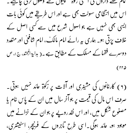
تمام حصے داروں کی اکھٹی زکوٰۃ کمپنیوں سے وصول کرنی چاہیے۔
اس میں انتظامی سہولت بھی ہے اور اس طریقے میں کوئی بات
ایسی بھی نہیں ہے جو اصول شرع میں سے کسی اصل کے
خلاف پڑتی ہو۔ ہماری یہ رائے امام مالکؒ، امام شافعیؒ اور متعدد
دوسرے فقہا کے مسلک کے مطابق ہے۔
( بدایۃ المجتہد، ج ۱، ص
۲۲۵)
(۶) کارخانوں کی مشینری اور آلات پر زکوٰۃ عائد نہیں ہوتی۔
صرف اس مال کی قیمت پر جو آخر سال میں ان کے پاس خام یا
مصنوع شکل میں، اور اس نقد روپے پر جو ان کے خزانے میں
موجود ہو، عائد ہوگی۔اسی طرح تاجروں کے فرنیچر، اسٹیشنری،