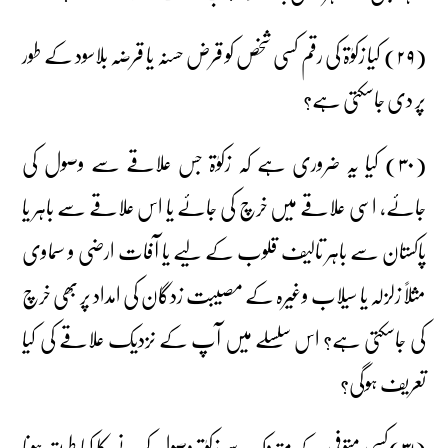
(۲۹) کیا زکوٰۃ کی رقم کسی شخص کو قرض حسنہ یا قرضہ بلاسود کے طور
پر دی جاسکتی ہے؟
(۳۰) کیا یہ ضروری ہے کہ زکوٰۃ جس علاقے سے وصول کی
جائے، اسی علاقے میں خرچ کی جائے یا اس علاقے سے باہر یا
پاکستان سے باہر تالیف قلوب کے لیے یا آفات ارضی و سماوی
مثلاً زلزلہ یا سیلاب وغیرہ کے مصیبت زدگان کی امداد پر بھی خرچ
کی جاسکتی ہے؟ اس سلسلے میں آپ کے نزدیک علاقے کی کیا
تعریف ہوگی؟
(۳۱)کسی متوفی کے متروکہ سے زکوٰۃ وصول کرنے کا کیا طریقہ ہونا