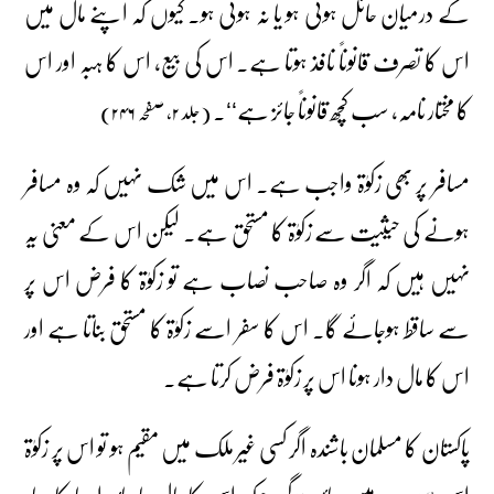
کے درمیان حائل ہوئی ہو یا نہ ہوئی ہو۔ کیوں کہ اپنے مال میں
اس کا تصرف قانوناً نافذ ہوتا ہے۔ اس کی بیع، اس کا ہبہ اور اس
کا مختار نامہ، سب کچھ قانوناً جائز ہے‘‘۔
(جلد ۲، صفحہ ۲۴۶)
مسافر پر بھی زکوٰۃ واجب ہے۔ اس میں شک نہیں کہ وہ مسافر
ہونے کی حیثیت سے زکوٰۃ کا مستحق ہے۔ لیکن اس کے معنی یہ
نہیں ہیں کہ اگر وہ صاحب نصاب ہے تو زکوٰۃ کا فرض اس پر
سے ساقط ہوجائے گا۔ اس کا سفر اسے زکوٰۃ کا مستحق بناتا ہے اور
اس کا مال دار ہونا اس پر زکوٰۃ فرض کرتا ہے۔
پاکستان کا مسلمان باشندہ اگر کسی غیر ملک میں مقیم ہو تو اس پر زکوٰۃ