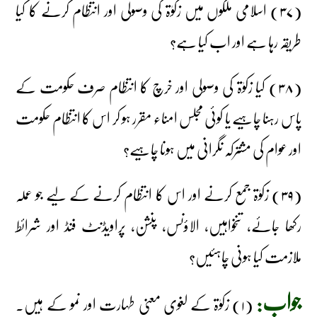
(۳۷) اسلامی ملکوں میں زکوٰۃ کی وصولی اور انتظام کرنے کا کیا
طریقہ رہا ہے اور اب کیا ہے؟
(۳۸) کیا زکوٰۃ کی وصولی اور خرچ کا انتظام صرف حکومت کے
پاس رہنا چاہیے یا کوئی مجلس امناء مقرر ہو کر اس کا انتظام حکومت
اور عوام کی مشترکہ نگرانی میں ہونا چاہیے؟
(۳۹) زکوٰۃ جمع کرنے اور اس کا انتظام کرنے کے لیے جو عملہ
رکھا جائے، تنخواہیں، الاؤنس، پنشن، پراویڈنٹ فنڈ اور شرائط
ملازمت کیا ہونی چاہئیں؟
جواب:
(۱) زکوٰۃ کے لغوی معنی طہارت اور نمو کے ہیں۔