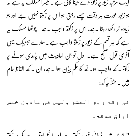
ایک مرتبہ زیور پر زکوٰۃ دے دینا کافی ہے۔ تیسرا مسلک یہ ہے کہ
جو زیور عورت ہر وقت پہنے رہتی ہو اس پر زکوٰۃ نہیں ہے اور جو
زیادہ تر رکھا رہتا ہے، اس پر زکوٰۃ واجب ہے۔ چوتھا مسلک یہ
ہے کہ ہر قسم کے زیور پر زکوٰۃ واجب ہے۔ ہمارے نزدیک یہی
آخری قول صحیح ہے۔ اول تو جن احادیث میں چاندی سونے پر
زکوٰۃ کے واجب ہونے کا حکم بیان ہوا ہے، ان کے الفاظ عام
ہیں۔ مثلاً یہ کہ:
فی رقۃ ربع العشر ولیس فی مادون خمس
اواق صدقۃ۔
’’چاندی میں ڈھائی فیصد زکوٰۃ ہے اور پانچ اوقیہ سے کم پر زکوٰۃ