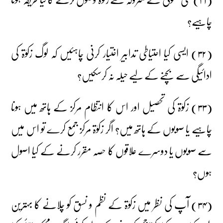
چاہیے؟
(۳۲) ایسی کیا احتیاطی تدابیر اختیار کرنی چاہئیں کہ لوگ زکوٰۃ کی
ادائیگی سے بچنے کے لیے حیلہ نہ کرسکیں؟
(۳۳) زکوٰۃ کی تحصیل اور اس کا انتظام مرکز کے ہاتھ میں ہونا
چاہیے یا صوبوں کے ہاتھ میں؟ اگر زکوٰۃ مرکز جمع کرے تو اس میں
سے صوبوں یا دوسرے علاقوں کا حصہ مقرر کرنے کے کیا اصول
ہوں؟
(۳۴) آپ کی نظر میں زکوٰۃ کے نظم و نسق کو چلانے کا بہترین