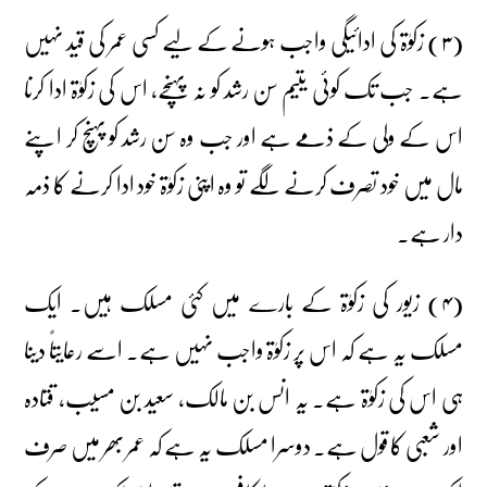
(۳) زکوٰۃ کی ادائیگی واجب ہونے کے لیے کسی عمر کی قید نہیں
ہے۔ جب تک کوئی یتیم سن رشد کو نہ پہنچے، اس کی زکوٰۃ ادا کرنا
اس کے ولی کے ذمے ہے اور جب وہ سن رشد کو پہنچ کر اپنے
مال میں خود تصرف کرنے لگے تو وہ اپنی زکوٰۃ خود ادا کرنے کا ذمہ
دار ہے۔
(۴) زیور کی زکوٰۃ کے بارے میں کئی مسلک ہیں۔ ایک
مسلک یہ ہے کہ اس پر زکوٰۃ واجب نہیں ہے۔ اسے رعایتاً دینا
ہی اس کی زکوٰۃ ہے۔ یہ انس بن مالک، سعید بن مسیب، قتادہ
اور شعبی کا قول ہے۔ دوسرا مسلک یہ ہے کہ عمر بھر میں صرف