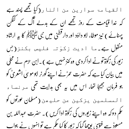
(کیا تجھے پسند ہے
القیامۃ سوارین من النار
کہ خدا قیامت کے روز تجھے ان کے بدلے آگ کے کنگن
پہنائے) نیز موطا، ابو داؤد اور دارقطنی میں نبیﷺ کا یہ ارشاد
منقول ہے۔
(جس
ما ادیت زکوٰتہ فلیس بکنز
زیور کی زکوٰۃ تو نے ادا کردی وہ کنز نہیں ہے)۔ابن حزم نے محلّٰی
میں بیان کیا ہے کہ حضرت عمرؓ نے اپنے گورنر ابو موسیٰ اشعریؓ کو
جو فرمان بھیجا تھا، اس میں یہ بھی ہدایت تھی
مرنساء
(مسلمان عورتوں کو
المسلمین یزکین عن حلیھن
حکم دو کہ وہ اپنے زیوروں کی زکوٰۃ ادا کریں)۔ حضرت عبداللہ بن
مسعودؓ سے فتویٰ پوچھا گیا کہ زیور کا کیا حکم ہے تو انہوں نے جواب