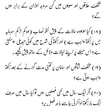
مختلف علاقوں اور صوبوں میں کن مروجہ اوزان کے برابر ہوں
گے؟
(۱۸) کیا موجودہ حالات کے پیشِ نظر نصاب (وہ کم از کم سرمایہ
جس پر زکوٰۃ واجب ہے) اور زکوٰۃ کی شرح میں کوئی تبدیلی ہوسکتی
ہے؟ اس مسئلے پر اپنے خیالات دلائل کے ساتھ پیش کیجیے۔
(۱۹) مختلف اثاثوں اور سامان پر کتنی مدت گزرنے کے بعد زکوٰۃ
واجب ہوتی ہے؟
(۲۰) اگر ایک سال میں کئی فصلیں ہوں تو کیا سال میں صرف
ایک بار زکوٰۃ ادا کرنی چاہیے یا ہر فصل پر؟