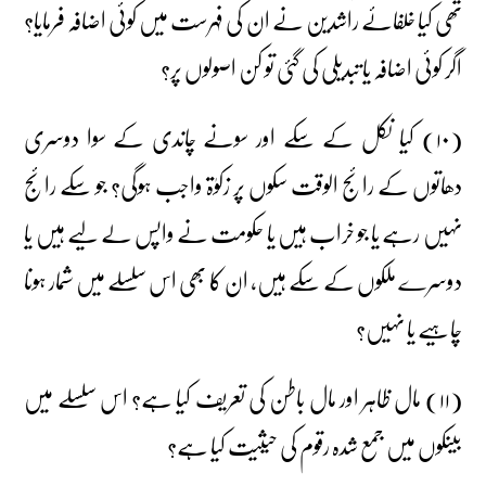
تھی کیا خلفائے راشدین نے ان کی فہرست میں کوئی اضافہ فرمایا؟
اگر کوئی اضافہ یا تبدیلی کی گئی تو کن اصولوں پر؟
(۱۰) کیا نکل کے سکے اور سونے چاندی کے سوا دوسری
دھاتوں کے رائج الوقت سکوں پر زکوٰۃ واجب ہوگی؟ جو سکے رائج
نہیں رہے یا جو خراب ہیں یا حکومت نے واپس لے لیے ہیں یا
دوسرے ملکوں کے سکے ہیں، ان کا بھی اس سلسلے میں شمار ہونا
چاہیے یا نہیں؟
(۱۱) مال ظاہر اور مال باطن کی تعریف کیا ہے؟ اس سلسلے میں
بینکوں میں جمع شدہ رقوم کی حیثیت کیا ہے؟