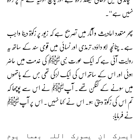
نہیں ہے‘‘۔
پھر متعدد احادیث و آثار میں تصریح ہے کہ زیور پر زکوٰۃ دینا واجب
ہے۔ چنانچہ ابو داؤد، ترمذی اور نسائی میں قوی سند کے ساتھ یہ
روایت آئی ہے کہ ایک عورت نبیﷺ کی خدمت میں حاضر
ہوئی اور اس کے ساتھ اس کی ایک لڑکی تھی جس کے ہاتھوں
میں سونے کے کنگن تھے۔ آپﷺ نے اس سے پوچھا کہ
تم اس کی زکوٰۃ دیتی ہو۔ اس نے کہا نہیں۔ اس پر آپﷺ
نے فرمایا:
ایسرک ان یسورک اللہ بھما یوم