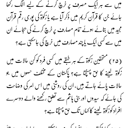
میں سے ہر ایک مصرف پر خرچ کرنے کے لیے الگ رکھا
جائے جن کا قرآن کریم میں ذکر آیا ہے یا زکوٰۃ کی پوری رقم قرآن
مجید میں بتائے ہوئے تمام مصارف پر خرچ کرنے کی بجائے ان
میں سے کسی ایک یا چند مصارف میں خرچ کی جاسکتی ہے؟
(۲۵) مستحقین زکوٰۃ کے ہر طبقے میں کسی فرد کو کن حالات میں
زکوٰۃ لینے کا حق پہنچتا ہے؟ پاکستان کے مختلف حصوں میں جو
حالات پائے جاتے ہیں، ان کی روشنی میں اس امر کی وضاحت
کی جائے کہ سیدوں اور بنی ہاشم سے تعلق رکھنے والے دوسرے
افراد کو زکوٰۃ لینے کا کہاں تک حق پہنچتا ہے؟