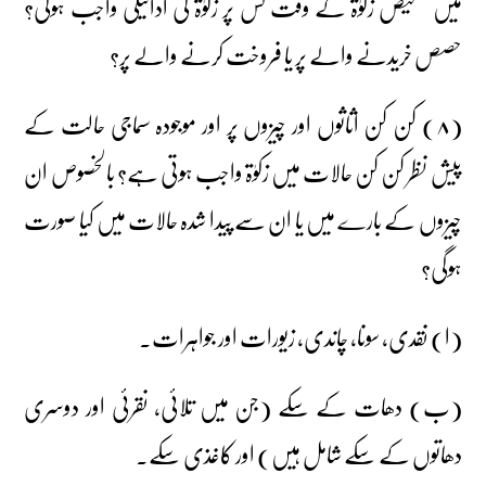
میں تشخیص زکوٰۃ کے وقت کس پر زکوٰۃ کی ادائیگی واجب ہوگی؟
حصص خریدنے والے پر یا فروخت کرنے والے پر؟
(۸) کن کن اثاثوں اور چیزوں پر اور موجودہ سماجی حالت کے
پیش نظر کن کن حالات میں زکوٰۃ واجب ہوتی ہے؟ بالخصوص ان
چیزوں کے بارے میں یا ان سے پیدا شدہ حالات میں کیا صورت
ہوگی؟
(ا) نقدی، سونا، چاندی، زیورات اور جواہرات۔
(ب) دھات کے سکے (جن میں تلائی، نقرئی اور دوسری
دھاتوں کے سکے شامل ہیں) اور کاغذی سکے۔