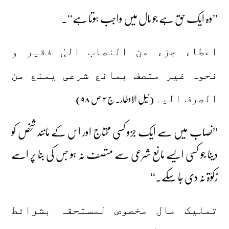
’’وہ ایک حق ہے جو مال میں واجب ہوتا ہے‘‘۔
اعطاء جزء من النصاب الیٰ فقیر و
نحوہ غیر متصف بمانع شرعی یمنع من
(نیل الاوطار۔ ج ۴ ص ۹۸)
الصرف الیہ
’’نصاب میں سے ایک جزو کسی محتاج اور اس کے مانند شخص کو
دینا جو کسی ایسے مانع شرعی سے متصف نہ ہو جس کی بنا پر اسے
زکوٰۃ نہ دی جا سکے۔‘‘
تملیک مال مخصوص لمستحقہ بشرائط