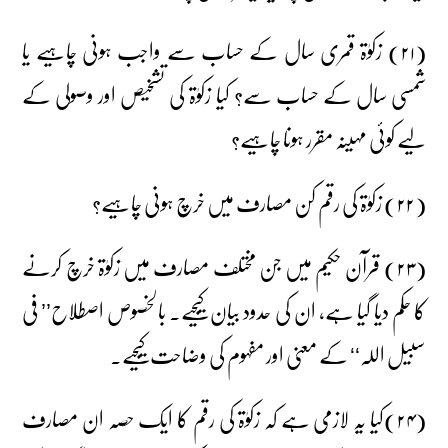
(۲۱) زکوٰۃ قمری سال کے حساب سے واجب ہونی چاہیے یا
شمسی سال کے حساب سے؟ کیا زکوٰۃ کی تشخیص اور وصولی کے
لیے کوئی مہینہ مقرر ہونا چاہیے؟
(۲۲) زکوٰۃ کی رقم کن مصارف میں خرچ ہونی چاہیے؟
(۲۳) قرآن حکیم میں جن مختلف مصارف میں زکوٰۃ خرچ کرنے
کا حکم دیا گیا ہے، ان کی حدود بیان کیجیے۔ بالخصوص اصطلاح’’ فی
سبیل اللہ‘‘ کے معنی اور مفہوم کی وضاحت کیجیے۔
(۲۴)کیا یہ لازمی ہے کہ زکوٰۃ کی رقم کا ایک حصہ ان مصارف