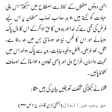
انہی دونوں صفتوں کے لحاظ سے اصطلاح میں ’’زکوٰۃ‘‘ اس مالی
عبادت کو کہتے ہیں جو ہر صاحب نصاب مسلمان پر اس لیے
فرض کی گئی ہے کہ خدا اور بندوں کا حق ادا کرکے اس کا مال پاک
ہوجائے اور اس کا نفس، نیز وہ سوسائٹی جس میں وہ رہتا ہے،
بخل، خود غرضی، بغض وغیرہ جذبات رویہ سے پاک ہو اور اس میں
محبت واحسان، فراخ دلی اور باہمی تعاون و مواساۃ کے اوصاف
نشونما پائیں۔
فقہا نے زکوٰۃ کی مختلف تعریفیں بیان کی ہیں مثلاً:
(المغنی لا بن قدامہ ج ۲ ص ۳۳۴)
حق یجب فی المال