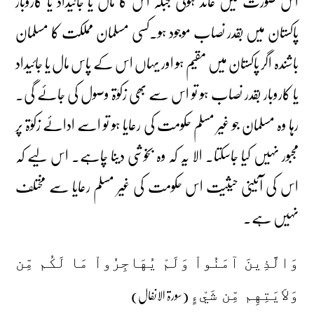
اس صورت میں عائد ہوگی جبکہ اس کا مال یا جائیداد یا کاروبار
پاکستان میں بقدر نصاب موجود ہو۔کسی مسلمان مملکت کا مسلمان
باشندہ اگر پاکستان میں مقیم ہو اور یہاں اس کے پاس مال یا جائیداد
یا کاروبار بقدر نصاب ہو تو اس سے بھی زکوٰۃ وصول کی جائے گی۔
رہا وہ مسلمان جو غیر مسلم حکومت کی رعایا ہو تو اسے ادائے زکوٰۃ پر
مجبور نہیں کیا جاسکتا۔ الا یہ کہ وہ بخوشی دینا چاہے۔ اس لیے کہ
اس کی آئینی حیثیت اس حکومت کی غیر مسلم رعایا سے مختلف
نہیں ہے۔
وَالَّذِينَ آمَنُواْ وَلَمْ يُهَاجِرُواْ مَا لَكُم مِّن
(سورۃ الانفال)
وَلاَيَتِهِم مِّن شَيْءٍ