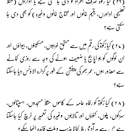
(۲۶) کیا زکوٰۃ صرف افراد کو دی جاسکتی ہے یا اداروں (مثلاً
تعلیمی اداورں، یتیم خانوں اور محتاج خانوں وغیرہ) کو بھی دی جا
سکتی ہے؟
(۲۷) کیا زکوٰۃ کی رقم میں سے مستحق غریبوں، مسکینوں، بیواؤں اور
ان لوگوں کو جو اپاہج یا ضعیف ہونے کی وجہ سے روزی کمانے
سے معذور ہوں، عمر بھر کی پینشن کے طور پر گزارہ الاؤنس دیا جاسکتا
ہے؟
(۲۸) کیا زکوٰۃ کو رفاہ عامہ کے کاموں مثلاً مسجدوں، ہسپتالوں،
سڑکوں، پلوں، کنوؤں اور تالابوں وغیرہ کی تعمیر پر خرچ کیا جاسکتا
ہے جس سے ہر آدمی بلا لحاظ مذہب و ملت فائدہ اٹھا سکے؟