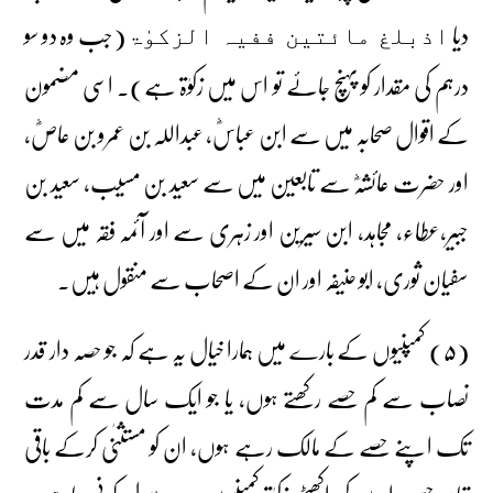
دیا
(جب وہ دو سو
اذبلغ مائتین ففیہ الزکوٰۃ
درہم کی مقدار کو پہنچ جائے تو اس میں زکوٰۃ ہے)۔ اسی مضمون
کے اقوال صحابہ میں سے ابن عباسؓ، عبداللہ بن عمرو بن عاصؓ،
اور حضرت عائشہؓ سے تابعین میں سے سعید بن مسیب، سعید بن
جبیر،عطاء، مجاہد، ابن سیرین اور زہری سے اور آئمہ فقہ میں سے
سفیان ثوری، ابو حنیفہ اور ان کے اصحاب سے منقول ہیں۔
(۵) کمپنیوں کے بارے میں ہمارا خیال یہ ہے کہ جو حصہ دار قدر
نصاب سے کم حصے رکھتے ہوں، یا جو ایک سال سے کم مدت
تک اپنے حصے کے مالک رہے ہوں، ان کو مستثنٰی کرکے باقی