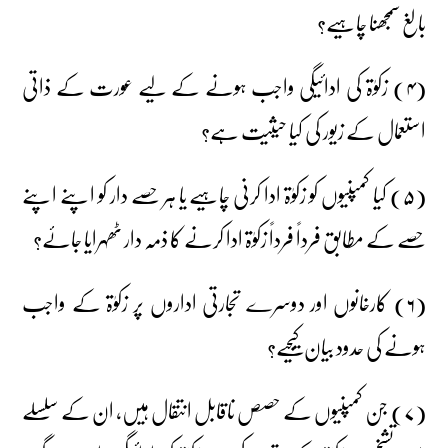
بالغ سمجھنا چاہیے؟
(۴) زکوٰۃ کی ادائیگی واجب ہونے کے لیے عورت کے ذاتی
استعمال کے زیور کی کیا حیثیت ہے؟
(۵) کیا کمپنیوں کو زکوٰۃ ادا کرنی چاہیے یا ہر حصے دار کو اپنے اپنے
حصے کے مطابق فرداً فرداً زکوٰۃ ادا کرنے کا ذمہ دار ٹھہرایا جائے؟
(۶) کارخانوں اور دوسرے تجارتی اداروں پر زکوٰۃ کے واجب
ہونے کی حدود بیان کیجیے؟
(۷) جن کمپنیوں کے حصص ناقابل انتقال ہیں، ان کے سلسلے