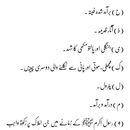
(ح) برآمد شدہ فیتہ۔
(ط) آثار قدیمہ۔
(ی) جنگلی اور پالتو مکھی کا شہد۔
(ک)مچھلی، موتی اور پانی سے نکلنے والی دوسری چیزیں۔
(ل) پٹرول۔
(م) درآمد و برآمد۔
(۹) رسول اکرمﷺ کے زمانے میں جن املاک پر زکوٰۃ واجب