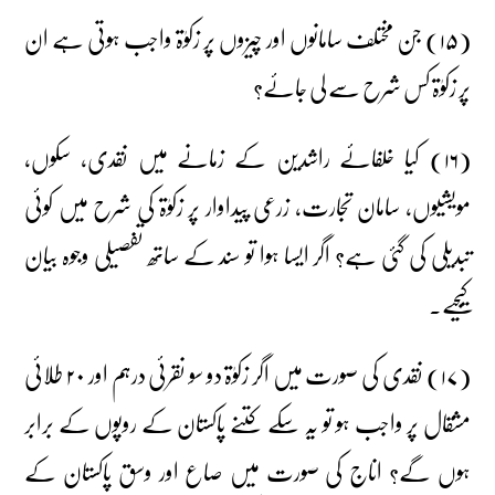
(۱۵) جن مختلف سامانوں اور چیزوں پر زکوٰۃ واجب ہوتی ہے ان
پر زکوٰۃ کس شرح سے لی جائے؟
(۱۶) کیا خلفائے راشدین کے زمانے میں نقدی، سکوں،
مویشیوں، سامان تجارت، زرعی پیداوار پر زکوٰۃ کی شرح میں کوئی
تبدیلی کی گئی ہے؟ اگر ایسا ہوا تو سند کے ساتھ تفصیلی وجوہ بیان
کیجیے۔
(۱۷) نقدی کی صورت میں اگر زکوٰۃ دو سو نقرئی درہم اور ۲۰ طلائی
مشقال پر واجب ہو تو یہ سکے کتنے پاکستان کے روپوں کے برابر
ہوں گے؟ اناج کی صورت میں صاع اور وسق پاکستان کے