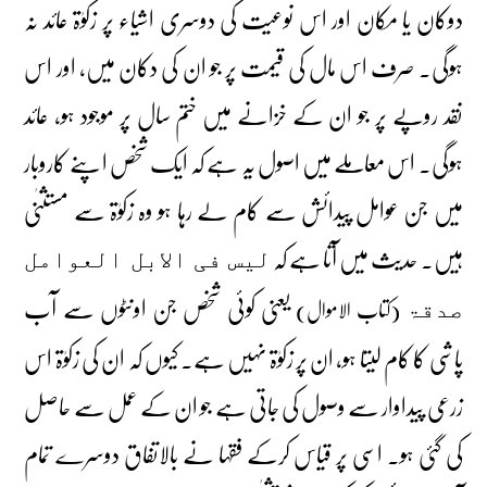
دوکان یا مکان اور اس نوعیت کی دوسری اشیاء پر زکوٰۃ عائد نہ
ہوگی۔ صرف اس مال کی قیمت پر جو ان کی دکان میں، اور اس
نقد روپے پر جو ان کے خزانے میں ختم سال پر موجود ہو، عائد
ہوگی۔ اس معاملے میں اصول یہ ہے کہ ایک شخص اپنے کاروبار
میں جن عوامل پیدائش سے کام لے رہا ہو وہ زکوٰۃ سے مستثنٰی
ہیں۔ حدیث میں آتا ہے کہ
لیس فی الابل العوامل
یعنی کوئی شخص جن اونٹوں سے آب
(کتاب الاموال)
صدقۃ
پاشی کا کام لیتا ہو، ان پر زکوٰۃ نہیں ہے۔ کیوں کہ ان کی زکوٰۃ اس
زرعی پیداوار سے وصول کی جاتی ہے جو ان کے عمل سے حاصل
کی گئی ہو۔ اسی پر قیاس کرکے فقہا نے بالاتفاق دوسرے تمام