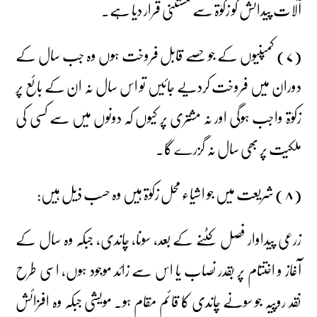
آلات پیدائش کو زکوٰۃ سے مستثنٰی قرار دیا ہے۔
(۷) کمپنیوں کے جو حصے قابل فروخت ہوں وہ جب سال کے
دوران میں فروخت کردیے جائیں تو اس سال نہ ان کے بائع پر
زکوٰۃ واجب ہوگی اور نہ مشتری پر کیوں کہ دونوں میں سے کسی کی
ملکیت پر بھی سال نہ گزرے گا۔
(۸) شریعت میں جو اشیاء محل زکوٰۃ ہیں وہ حسب ذیل ہیں:
زرعی پیداوار فصل کٹنے کے بعد، سونا، چاندی، جبکہ وہ سال کے
آغاز و اختتام پر بقدر نصاب یا اس سے زائد موجود ہوں، اسی طرح
نقد روپیہ جو سونے چاندی کا قائم مقام ہو۔ مویشی جبکہ وہ افزائش