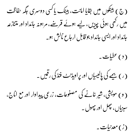
(ج) بینکوں میں بقایا امانت، بینک یا کسی دوسری جگہ حفاظت
میں رکھی ہوئی چیزیں، لیے ہوئے قرضے، مرہونہ جائداد اور متنازعہ
جائداد اور ایسی جائداد جو قابل ارجاع نالش ہو۔
(د) عطیات۔
(ر) بیمے کی پالیسیاں اور پراویڈنٹ فنڈ کی رقمیں۔
(و) مویشی، شیر خانے کی مصنوعات، زرعی پیداوار اور مع اناج،
سبزیاں، پھل اور پھول۔
(ز) معدنیات۔