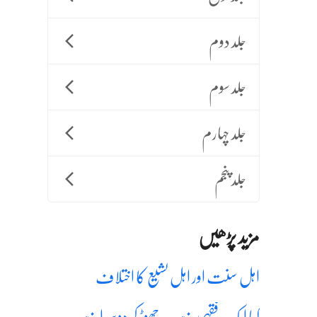
جلد دوم
جلد سوم
جلد چہارم
جلد پنجم
مزید پڑھیں
اہل سنت اور اہل تشیع کا اختلاف
کیا ایک فقہی مذہب چھوڑ کر دوسرا مذہب