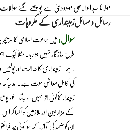
Ski
مولانا سید ابوالاعلی مودودیؒ سے پوچھے گئے سوالات 
t
زمینداری کے مکروہات
رسائل و مسائل
conten
سوال:
میں جماعت اسلامی کا لٹریچر پ
طرح سازگار نہیں ہو رہا۔ مثلاً ایک اہم 
ہے۔ زمینداری کا عدالت اور پولیس وغی
کی کامل معاشی موت ہے۔ حد یہ کہ عدا
زمیندار کا کوئی اثر نہیں رہ جاتا۔ خود پ
کے مزارعین اور ملازمین کو اکسا کر ا
ان کو ضمیر کی آواز کے سوا کوئی چیز ف