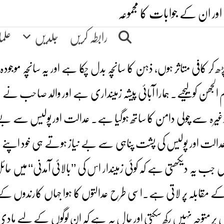
اور ان کے جوابات کا مجموعہ
رابطہ کریں
جلدیں
علم
ڑھ کر کافی متاثر ہوں، ذہن کا سانچہ بدل چکا ہے اور یہ سانچہ موجو
الجھن کو لیجیے۔ ہمارا آبائی پیشہ زمینداری ہے اور والد صاحب نے مجھ
رہ سے چولی دامن کا ساتھ ہوگیا ہے۔ عدالت اور پولیس سے بے تعل
لت اور پولیس کی پشت پناہی سے بے نیاز ہوتے ہی خود اپنے ملاز
ولیس جب یہ دیکھتی ہے کہ کوئی زمیندار اس کی ’’بالائی آمدنی‘‘ میں حائ
س کے مقابلہ پر لاتی ہے۔اسی طرح عدالتوں کا ہوا جہاں کارندوں ک
رائض پر متوجہ نہیں رکھ سکتی اور حال یہ ہے کہ ان لوگوں کے لیے مادی