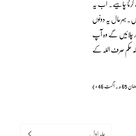
 کرنا چاہیے۔ اب یہ
یں۔ بہرحال یہ دونوں
ر چلائیں گے وہ آپ
 کہ حکم صرف اللہ کے
گست 46ء)
جلد اول