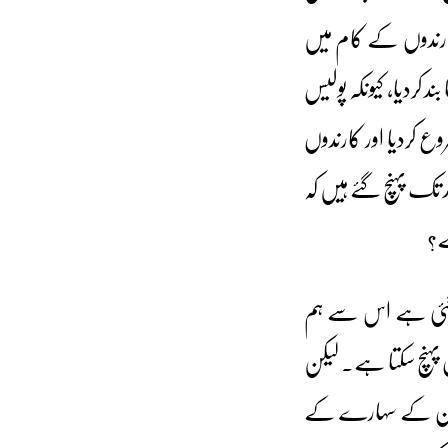
رندوں کے کام میں
 کردیا، کیونکہ پولیس
ع کردیا اور کارندوں
 تک پہنچ گئے ہیں کہ
ے؟
ہوگئی ہے اس سے ہم
ن پہنچ سکتا ہے۔ لیکن
 قانون کے سہارے کے