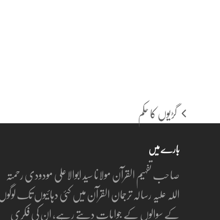
گڑیوں کا حکم
previous
post:
بارے میں
صاحب تفہیم القرآن مولانا سید ابوالاعلی مودودی رحمتہ
اللہ علیہ رسالہ ترجمان القرآن میں کئی دہائیوں تک لوگوں
کے سوالوں کے جوابات دیتے رہے، ان کی فکری