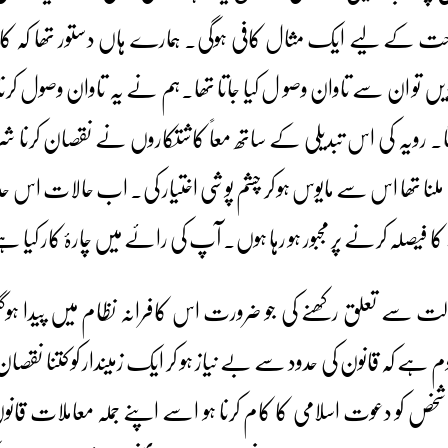
 کے لیے ایک مثال کافی ہوگی۔ ہمارے ہاں دستور تھا کہ کا
 تو ان سے تاوان وصو ل کیا جاتا تھا۔ہم نے یہ تاوان وصول کرنا بند
ا۔ رویہ کی اس تبدیلی کے ساتھ معاً کاشتکاروں نے نقصان کرنا شرو
ملنا تھا اس سے مایوس ہو کر چشم پوشی اختیار کی۔ اب حالات اس حد
یصلہ کرنے پر مجبور ہو رہا ہوں۔ آپ کی رائے میں چارۂ کار کیا ہ
دالت سے تعلق رکھنے کی جو ضرورت اس کافرانہ نظام میں پیدا 
م ہے کہ قانون کی حدود سے بے نیاز ہو کر ایک زمیندار کو کتنا نقصا
 شخص کو دعوت اسلامی کا کام کرنا ہو اسے اپنے جملہ معاملات