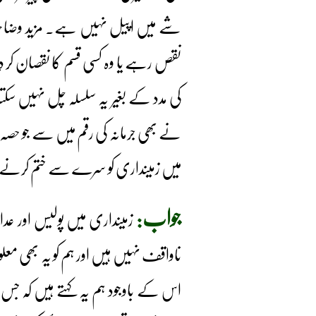
شے میں اپیل نہیں ہے۔ مزید وضاحت
نقص رہے یا وہ کسی قسم کا نقصان کر دیں
کی مدد کے بغیر یہ سلسلہ چل نہیں سکت
نے بھی جرمانہ کی رقم میں سے جو حصہ 
میں زمینداری کو سرے سے ختم کرنے کا ف
جواب:
زمینداری میں پولیس اور ع
ناواقف نہیں ہیں اور ہم کو یہ بھی معلو
اس کے باوجود ہم یہ کہتے ہیں کہ جس