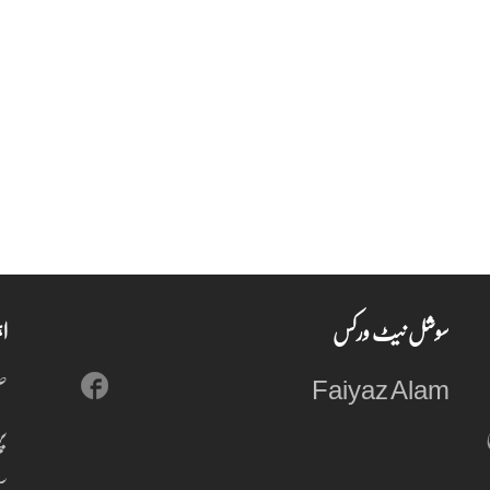
سوشل نیٹ ورکس
ا
Faiyaz Alam
ص
پر
س