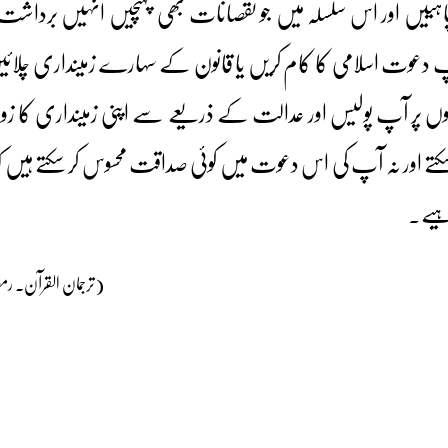
چاہییں اور اس سلسلہ میں جو نقصانات بھی پہنچیں انہیں برداشت
ا آپ دعوت اسلامی کا کام کریں یا قانون کے سہارے زمینداری چلائ
گوں پر آپ پولیس اور عدالت کے ذریعے سے اپنی زمینداری کا زو
سکتے اور نہ آپ کی اس دعوت میں کوئی صداقت محسوس کر سکتے ہیں
اہیے۔
(ترجمان القرآن۔ رمضان 65 ھ ۔ ا