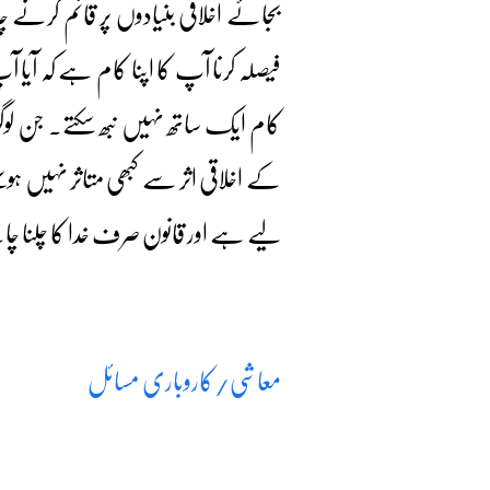
بجائے اخلاقی بنیادوں پر قائم کرنے 
فیصلہ کرنا آپ کا اپنا کام ہے کہ آی
کام ایک ساتھ نہیں نبھ سکتے۔ جن لو
کے اخلاقی اثر سے کبھی متاثر نہیں ہو
لیے ہے اور قانون صرف خدا کا چلنا چ
معاشی/کاروباری مسائل