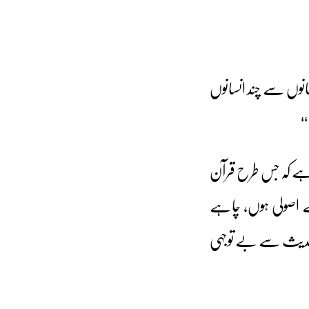
سانوں سے چند انسانوں
‘
ے کہ جس طرح قرآن
ے اصولی ہوں، چاہے
حدیث سے بے توجہی