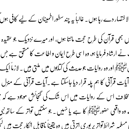
تصار دے رہا ہوں۔ غالباً یہ چند سطور اطمینان کے لیے کافی ہوں
 بھی قرآن کی طرح حجت مانتا ہوں، اور میرے نزدیک جو عق
 نے ارشاد فرمایا ہو، وہ اسی طرح ایمان و اطاعت کا مستحق ہے جس طر
سولﷺ اور وہ روایات جو حدیث کی کتابوں میں ملتی ہیں۔ لازماً ایک 
یات قرآنی کا ہم پلہ قرار دیا جاسکتا ہے۔آیات قرآنی کے منزل 
لاف اس کے روایات میں اس شک کی گنجائش موجود ہے کہ جس ق
وہ واقعی حضورﷺ کا ہے یا نہیں۔ جو سنتیں تواتر کے سا
سلمہ شرائط تواتر پر پوری اترتی ہیں وہ یقیناً ناقابل انکار حجت ہیں ل