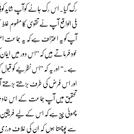
رک گیا۔ اس رک جانے کو آپ شاید کوئی 
فی الواقع آپ نے تقویٰ کا مفہوم غلط 
آپ کو یہ اعتراف ہے کہ یہ جماعت 
خود فرماتے ہیں کہ ’’اس دور میں ایما
ہے۔‘‘ اور یہ کہ ’’اس نظریے کو قبول
اور اس فرض کی طرف بڑھتے بڑھتے آپ
تحقیق میں آپ جماعت کے اس خادم کی 
چھوٹی چیز ہے کہ اس کے لیے فریقی
سے پوچھتا ہوں کہ ان کی خلاف ورزی د