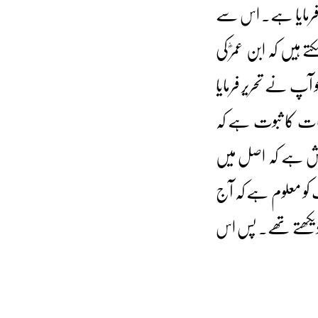
 فرمایا ہے۔ اس سے
تے ہیں کہ ابن عمرؓ کی
ٓپ نے تحریر فرمایا
 بات کا ثبوت ہے کہ
ارش ہے کہ اصل میں
کو معلوم ہے کہ آج
دیکھتے تھے۔ پس اس