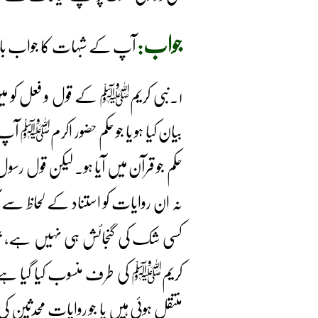
جواب:
آپ کے شبہات کا جواب بالاخ
۱۔نبی کریمﷺ کے قول و فعل کو میں
بیان کیا ہو یا جو حکم حضور اکرمﷺ آپ
حکم جو قرآن میں آیا ہو۔ لیکن قول ر
نہ ان روایات کو استناد کے لحاظ سے آ
کسی شک کی گنجائش ہی نہیں ہے، بخ
کریمﷺ کی طرف منسوب کیا گیا ہے 
منتقل ہوئی ہیں یا جو روایات محدثین کی م