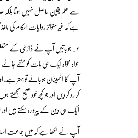
سے علم یقین حاصل نہیں ہوتا بلکہ
ہے کہ غیر متواتر روایات احکام کی ماخذ
۲۔ جو باتیں آپ نے ڈاڑھی کے متعل
خواہ مخواہ ایک ہی بات کو متھے جان
آپ کا اطمینان ہوجائے تو بہتر ہے، او
کر رد کردیں اور جو کچھ خود صحیح سمج
ایک ہی دین کے پیرو رہ سکتے ہیں اور
آپ نے لکھا ہے کہ میں جماعت اسلامی 