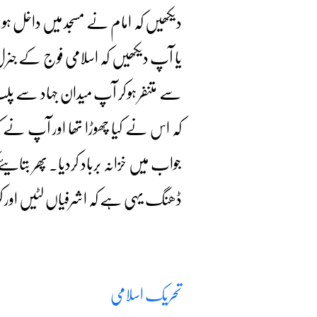
دیکھیں کہ امام نے مسجد میں داخل ہوت
یا آپ دیکھیں کہ اسلامی فوج کے جنرل
سے متنفر ہو کر آپ میدان جہاد سے پلٹ
کہ اس نے کیا چھوڑا تھا اور آپ نے ک
جواب میں خزانہ برباد کردیا۔ پھر بتایئے
ڈھنگ یہی ہے کہ اشرفیاں لٹیں اور کوئ
تحریک اسلامی