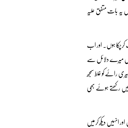
 یہ بات متفق علیہ
 کرچکا ہوں۔ اور اب
 میں میرے دلائل سے
ری رائے کو غلط سمجھ
ائیں رکھتے ہوئے بھی
ر انہیں دیکھ کر میں