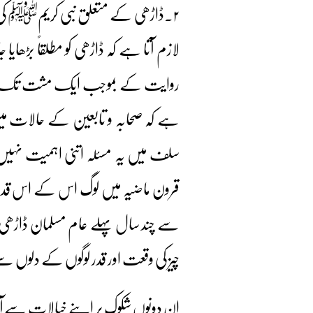
۲۔ڈاڑھی کے متعلق نبی کریمﷺ کی ا
لازم آتا ہے کہ ڈاڑھی کو مطلقاً بڑھایا
روایت کے بموجب ایک مشت تک کٹوا دی
ہے کہ صحابہ و تابعین کے حالات میں
سلف میں یہ مسئلہ اتنی اہمیت نہی
قرون ماضیہ میں لوگ اس کے اس قدر پ
سے چند سال پہلے عام مسلمان ڈاڑھی
چیز کی وقعت اور قدر لوگوں کے دلوں سے 
ان دونوں شکوک پر اپنے خیالات سے آ