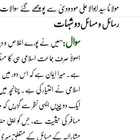
Ski
مولانا سید ابوالاعلی مودودیؒ سے پوچھے گئے سوالات 
t
دو شبہات
رسائل و مسائل
conten
سوال:
’’میں نے پورے اخلاص و دیان
اصولاً صرف جماعت اسلامی ہی کا مسل
ہے۔ میرا ایمان ہے کہ اس دور میں ای
اسلامی نے اختیار کی ہے۔ چنانچہ میں 
ایک دو چیزیں ایسی نظر سے گزریں کہ مز
مسافر کی حیثیت سے، جس کو اپنی من
مشارالیہ کے مسائل کے متعلق میری گ