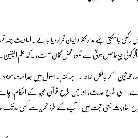
ہیں رکھی جاسکتی جسے مدار کفر و ایمان قرار دیا جائے۔ احادیث چند ان
ر کوئی چیز حاصل ہوتی ہے تو وہ محض گمان صحت، نہ کہ علم الیقین۔‘
ے، محدثین کے بالکل خلاف ہے کتب اصول میں بصراحت موجود ہ
 ہے، اسی طرح حدیث، اور جس طرح قرآن مجید کے احکام، چاہ
رح احادیث بھی حجت ہیں۔ آپ کے طرز تحریر سے کسی حد تک 