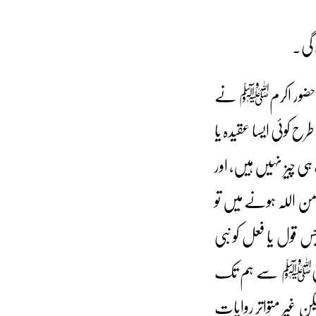
 گی۔
یدہ حضور اکرمﷺ نے
ح کوئی ایسا عقیدہ یا
ہی چیز نہیں ہیں، اور
من اللہ ہونے میں تو
ول یا فعل کو نبی
تھ نبیﷺ سے ہم تک
یکن غیر متواتر روایات