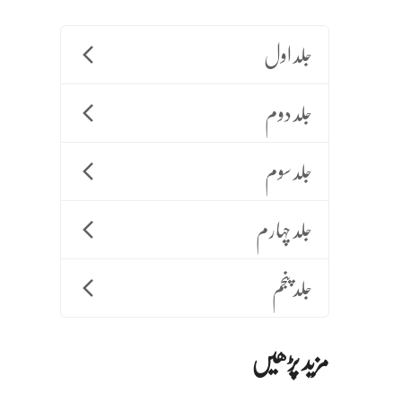
جلد اول
جلد دوم
جلد سوم
جلد چہارم
جلد پنجم
مزید پڑھیں