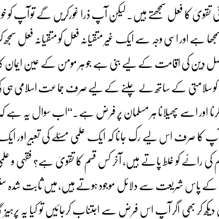
تقویٰ کا فعل سمجھتے ہیں۔ لیکن آپ ذرا غورکریں گے تو آپ کو خود
سمجھا ہے اور اسی وجہ سے ایک غیر متقیانہ فعل کو متقیانہ فعل سمجھ
اصل دین کی اقامت کے لیے بنی ہے جو ہر مومن کے عین ایمان 
ن کو سلامتی کے ساتھ لے چلنے کے لیے صرف جماعت اسلامی ہی کی ر
 کرنا اور اسے پھیلانا ہر مسلمان پر فرض ہے۔‘‘اب سوال یہ ہے ک
 کا صرف اس لیے رک جانا کہ ایک علمی مسئلے کی تعبیر اور ایک 
رائے کو غلط پاتے ہیں، آخر کس قسم کا تقویٰ ہے؟ فقہی و علمی
ن کے پاس شریعت سے دلائل موجود ہوتے ہیں، میں ثابت شدہ س
یکھ کر بھی اگر آپ اس فرض سے اجتناب کرجائیں تو کیا یہ پرہیز