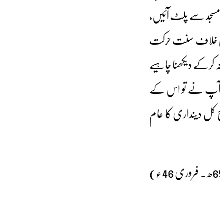
 مسجد سے پلٹ آئیں،
ور اس خلاف سنت حرکت
نہ کرکے دیکھنا چاہیے
مگر آپ نے تو اس کے
ٓج کل دینداری کا عام