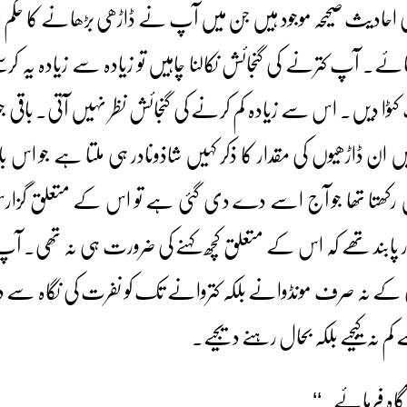
حادیث صحیحہ موجود ہیں جن میں آپ نے ڈاڑھی بڑھانے کا حکم
 جائے۔ آپ کترنے کی گنجائش نکالنا چاہیں تو زیادہ سے زیادہ یہ کرسک
ں۔ اس سے زیادہ کم کرنے کی گنجائش نظر نہیں آتی۔ باقی جو ا
 ان ڈاڑھیوں کی مقدار کا ذکر کہیں شاذونادر ہی ملتا ہے جو اس
ں رکھتا تھا جو آج اسے دے دی گئی ہے تو اس کے متعلق گز
ابند تھے کہ اس کے متعلق کچھ کہنے کی ضرورت ہی نہ تھی۔ آپ 
 کے نہ صرف مونڈوانے بلکہ کتروانے تک کو نفرت کی نگاہ سے 
کم نہ کیجیے بلکہ بحال رہنے دیجیے۔
گاہ فرمائے۔‘‘