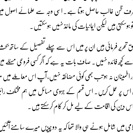
 صرف ظن غالب حاصل ہوتا ہے۔ اسی وجہ سے علمائے اصول میں
 تو ہوسکتی ہیں لیکن ایمانیات کی ماخذ نہیں ہوسکتیں۔
ق تحریر فرمائی ہیں ان پر میں اس سے پہلے تفصیل کے ساتھ بحث
ے سے کچھ فائدہ نہیں۔ صاف بات یہ ہے کہ اگر کسی فروعی مسئلے
ر اطمینان نہ ہو تب بھی کوئی مضائقہ نہیں، آپ اس معاملے میں می
ھتے ہوں اس پر عمل کریں۔ اس قسم کے جزوی مسائل میں ہم مختلف ر
 اس دین کی اقامت کے لیے مل کر کام کرسکتے ہیں۔
میں شامل ہونے ہی والا تھا کہ یہ دو چیزیں میرے سامنے آگئیں او