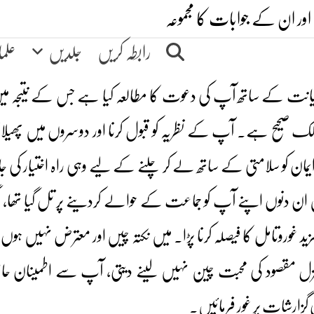
اور ان کے جوابات کا مجموعہ
رابطہ کریں
جلدیں
علم
ت کے ساتھ آپ کی دعوت کا مطالعہ کیا ہے جس کے نتیجہ میں یہ
ک صحیح ہے۔ آپ کے نظریہ کو قبول کرنا اور دوسروں میں پھیلان
مان کو سلامتی کے ساتھ لے کر چلنے کے لیے وہی راہ اختیار کی 
ان دنوں اپنے آپ کو جماعت کے حوالے کردینے پر تل گیا تھا، مگر
ید غوروتامل کا فیصلہ کرنا پڑا۔ میں نکتہ چیں اور معترض نہیں ہوں 
زل مقصود کی محبت چین نہیں لینے دیتی، آپ سے اطمینان حاص
زارشات پر غور فرمائیں۔