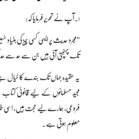
۱۔آپ نے تحریر فرمایا کہ:
’’مجرد حدیث پر ایسی کسی چیز کی بنیاد ن
تک پہنچتی آئی ہیں جن سے حد سے حد اگ
یہ عقیدہ جہاں تک بندے کا خیال ہ
مجید مسلمانوں کے لیے قانونی کتاب
فروعی، ہمارے لیے حجت ہیں، اسی ط
معلوم ہوتی ہے۔