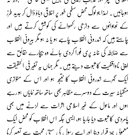
ہوجائیں۔ لہٰذا جو لوگ محض سطحی طور پر اخلاقی دباؤ ڈال کر جدید طرز
کے نوجوانوں سے داڑھی رکھوانے کی کوشش کرتے ہیں اور
چاہتے ہیں کہ اندرونی انقلاب چاہے ہو یا نہ ہو مگر بیرونی انقلاب
سے ضابطہ کی خانہ پری فوراً کردی جائے وہ بیچارے حقائق سے
اپنی ناواقفیت کا ثبوت دیتے ہیں۔ مگر جہاں یہ تغیر فی الحقیقت
ایک گہرے اندرونی انقلاب کا نتیجہ ہو اور اس کے متوازی
متقیانہ سیرت کے دوسرے مظاہر بھی ساتھ ساتھ نمایاں ہو رہے
ہوں اور ماحول کے غیر اسلامی اثرات سے لڑنے میں بھی
پامردی کا ثبوت دیا جارہا ہو، ایسی جگہ اس انقلاب کو محض ایک
معمولی چیز قرار دینا اور اسے رسول کی سستی محبت سے تعبیر کرنا