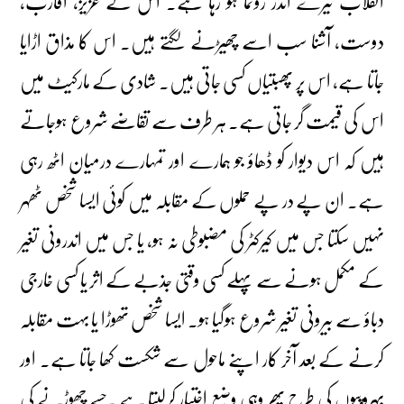
انقلاب تیرے اندر رونما ہو رہا ہے۔ اس کے عزیز، اقارب،
دوست، آشنا سب اسے چھیڑنے لگتے ہیں۔ اس کا مذاق اڑایا
جاتا ہے، اس پر پھبتیاں کسی جاتی ہیں۔ شادی کے مارکیٹ میں
اس کی قیمت گر جاتی ہے۔ ہر طرف سے تقاضے شروع ہوجاتے
ہیں کہ اس دیوار کو ڈھاؤ جو ہمارے اور تمہارے درمیان اٹھ رہی
ہے۔ ان پے در پے حملوں کے مقابلہ میں کوئی ایسا شخص ٹھہر
نہیں سکتا جس میں کیرکٹر کی مضبوطی نہ ہو، یا جس میں اندرونی تغیر
کے مکمل ہونے سے پہلے کسی وقتی جذبے کے اثر یا کسی خارجی
دباؤ سے بیرونی تغیر شروع ہوگیا ہو۔ ایسا شخص تھوڑا یا بہت مقابلہ
کرنے کے بعد آخر کار اپنے ماحول سے شکست کھا جاتا ہے۔ اور
بہروپیوں کی طرح پھر وہی وضع اختیار کرلیتا ہے جسے چھوڑنے کی