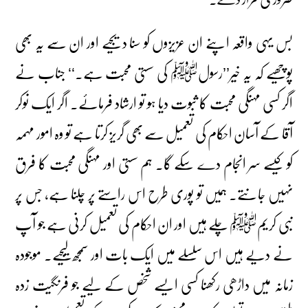
بس یہی واقعہ اپنے ان عزیزوں کو سنا دیجیے اور ان سے یہ بھی
پوچھیے کہ یہ خیر’’رسولﷺ کی سستی محبت ہے۔‘‘ جناب نے
اگر کسی مہنگی محبت کا ثبوت دیا ہو تو ارشاد فرمائے۔ اگر ایک نوکر
آقا کے آسان احکام کی تعمیل سے بھی گریز کرتا ہے تو وہ امور مہمہ
کو کیسے سر انجام دے سکے گا۔ ہم سستی اور مہنگی محبت کا فرق
نہیں جانتے۔ ہمیں تو پوری طرح اس راستے پر چلنا ہے، جس پر
نبی کریمﷺ چلے ہیں اور ان احکام کی تعمیل کرنی ہے جو آپ
نے دیے ہیں اس سلسلے میں ایک بات اور سمجھ لیجیے۔ موجودہ
زمانہ میں داڑھی رکھنا کسی ایسے شخص کے لیے جو فرنگیت زدہ