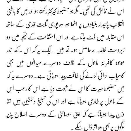
اس نے نمائش کی تھی۔ مگر جو مضبوط کیرکٹر رکھتا ہو اور جس کا باطنی
انقلاب پائیدار بنیادوں پر اٹھا ہو، وہ پوری ثابت قدمی کے ساتھ
اس مقابلہ میں ڈٹ جاتا ہے اور اس استقامت کے نتیجہ میں دو
زبردست فائدے حاصل ہوتے ہیں۔ ایک یہ کہ اس کے اندر
موجود کافرانہ ماحول کے خلاف دوسرے میدانوں میں بھی
کامیاب لڑائی لڑنے کی طاقت پیدا ہوجاتی ہے۔ دوسرے یہ کہ
جس مضبوط سیرت کا اس نے ثبوت دیا ہے اس کا رعب اس
کے ماحول پر طاری ہوجاتا ہے اور اس کی تبلیغ و تلقین میں اتنا
وزن پیدا ہوجاتا ہے کہ اپنی سوسائٹی کے دوسرے اصلاح پذیر
لوگوں پر بھی وہ اثر ڈال سکے۔