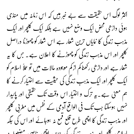
اکثر لوگ اس حقیقت سے بے خبر ہیں کہ اس زمانہ میں منڈی
ہوئی داڑھی محض ایک وضع نہیں ہے بلکہ ایک کلچر اور ایک
مذہب زندگی کا نمایاں ترین شعار ہے اس شعار کو چھوڑنا دراصل
کلچر اور اس مذہب زندگی کو چھوڑنے کا اعلان ہے۔ جس کا یہ
شعار ہے اور داڑھی رکھنا کم از کم موجودہ حالات میں تو عملاً اسلام کو
ایک کلچر اور ایک مذہب زندگی کی حیثیت سے اختیار کرنے کا
ہم معنی ہے۔یہ ترک و اختیار اس وقت تک حقیقی اور پائیدار
نہیں ہوسکتا جب تک فی الواقع آدمی کے نفس میں مغربی کلچر
اور مذہب زندگی کا اچھی طرح قلع قمع نہ ہوجائے اور اس کی جگہ
اسلامی کلچر اور مذہب زندگی کی جڑیں اچھی خاصی مضبوط نہ