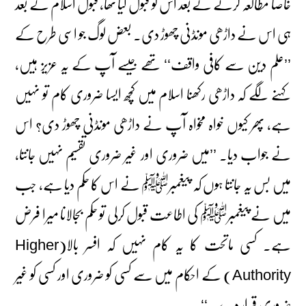
خاصا مطالعہ کرنے کے بعد اس کو قبول کیا تھا، قبول اسلام کے بعد
ہی اس نے داڑھی مونڈنی چھوڑ دی۔ بعض لوگ جو اسی طرح کے
’’علم دین سے کافی واقف‘‘ تھے جیسے آپ کے یہ عزیز ہیں،
کہنے لگے کہ داڑھی رکھنا اسلام میں کچھ ایسا ضروری کام تو نہیں
ہے، پھر کیوں خواہ مخواہ آپ نے داڑھی مونڈنی چھوڑ دی؟ اس
نے جواب دیا۔ ’’میں ضروری اور غیر ضروری تقسیم نہیں جانتا،
میں بس یہ جانتا ہوں کہ پیغمبرﷺ نے اس کا حکم دیا ہے، جب
میں نے پیغمبرﷺ کی اطاعت قبول کرلی تو حکم بجالانا میرا فرض
ہے۔ کسی ماتحت کا یہ کام نہیں کہ افسر بالا(Higher
Authority) کے احکام میں سے کسی کو ضروری اور کسی کو غیر
ضروری قرار دے۔‘‘