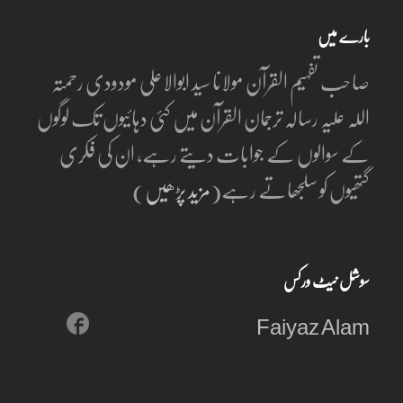
post:
post:
بارے میں
صاحب تفہیم القرآن مولانا سید ابوالاعلی مودودی رحمتہ
اللہ علیہ رسالہ ترجمان القرآن میں کئی دہائیوں تک لوگوں
کے سوالوں کے جوابات دیتے رہے، ان کی فکری
گتھیوں کو سلجھاتے رہے(
مزید پڑھیں
)
سوشل نیٹ ورکس
Faiyaz Alam