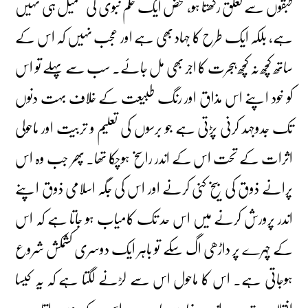
طبقوں سے تعلق رکھتا ہو، محض ایک حکم نبوی کی تعمیل ہی نہیں
ہے، بلکہ ایک طرح کا جہاد بھی ہے اور عجب نہیں کہ اس کے
ساتھ کچھ نہ کچھ ہجرت کا اجر بھی مل جائے۔ سب سے پہلے تو اس
کو خود اپنے اس مذاق اور رنگ طبیعت کے خلاف بہت دنوں
تک جدوجہد کرنی پڑتی ہے جو برسوں کی تعلیم و تربیت اور ماحولی
اثرات کے تحت اس کے اندر راسخ ہوچکا تھا۔ پھر جب وہ اس
پرانے ذوق کی بیخ کنی کرنے اور اس کی جگہ اسلامی ذوق اپنے
اندر پرورش کرنے میں اس حد تک کامیاب ہو جاتا ہے کہ اس
کے چہرے پر داڑھی اگ سکے تو باہر ایک دوسری کشمکش شروع
ہوجاتی ہے۔ اس کا ماحول اس سے لڑنے لگتا ہے کہ یہ کیسا