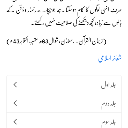
صرف انہی لوگوں کا کام ہوسکتا ہے جو بیچارے رخسار و ذقن کے
بالوں سے زیادہ کچھ دیکھنے کی صلاحیت نہیں رکھتے۔
(ترجمان القرآن۔ رمضان، شوال63ھ ستمبر، اکتو بر43ء)
شعائر اسلامی
جلد اول
جلد دوم
جلد سوم