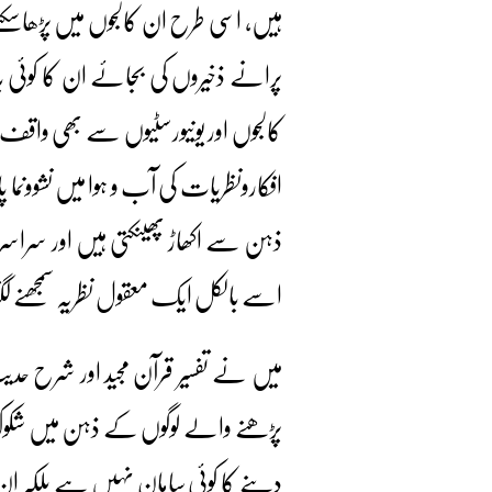
ہیں، اسی طرح ان کالجوں میں پڑھاسکت
پرانے ذخیروں کی بجائے ان کا کوئی 
کالجوں اور یونیورسٹیوں سے بھی واقف 
افکارونظریات کی آب و ہوا میں نشوونم
ذہن سے اکھاڑ پھینکتی ہیں اور سراسر 
اسے بالکل ایک معقول نظریہ سمجھنے ل
میں نے تفسیر قرآن مجید اور شرح حدی
پڑھنے والے لوگوں کے ذہن میں شکوک
دینے کا کوئی سامان نہیں ہے بلکہ ان م