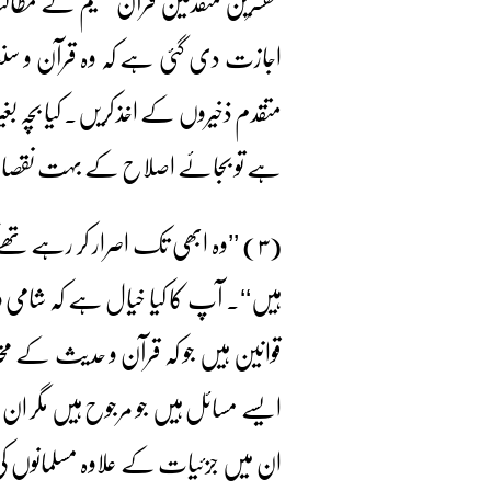
مفسرین متقدمین قرآن حکیم کے مطالب 
اجازت دی گئی ہے کہ وہ قرآن و س
متقدم ذخیروں کے اخذ کریں۔ کیا بچہ بغی
ہے تو بجائے اصلاح کے بہت نقصا
(۳) ’’وہ ابھی تک اصرار کر رہے تھے 
ہیں‘‘۔ آپ کا کیا خیال ہے کہ شامی و
قوانین ہیں جو کہ قرآن و حدیث کے 
ایسے مسائل ہیں جو مرجوح ہیں مگر ا
ان میں جزئیات کے علاوہ مسلمانوں کی ت