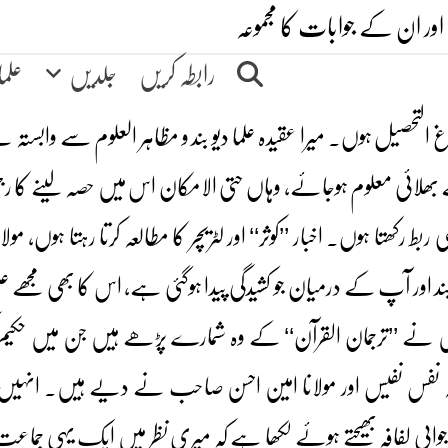
اور ان کے جوابات کا مجموعہ
رابطہ کریں
جلدیں
علم
غ التحصیل ہوں۔ میرا عقیدہ علما دیو بند و مظاہر العلوم سے وابستہ ہ
 بھلائی معلوم ہوجائے، وہاں حتی الامکان اس میں حصہ لینے کا ر
کھتا ہوں۔ اخبار ’’کوثر‘‘ اور لٹریچر کا مطالعہ کرتا رہتا ہوں، مولان
 اور آپ کے درمیان جو کشیدگی پیدا ہوگئی ہے، اس کا بھی مجھے ع
ے ’’ترجمان القرآن‘‘ کے وہ شمارے پڑھے ہیں جن میں حکی
فس نفیس اور مولانا امین احسن صاحب نے دیے ہیں۔ انہیں
ی لفافہ بھیجتے ہوئے لکھا ہے کہ میری نظر میں ایک یہی جماعتِ