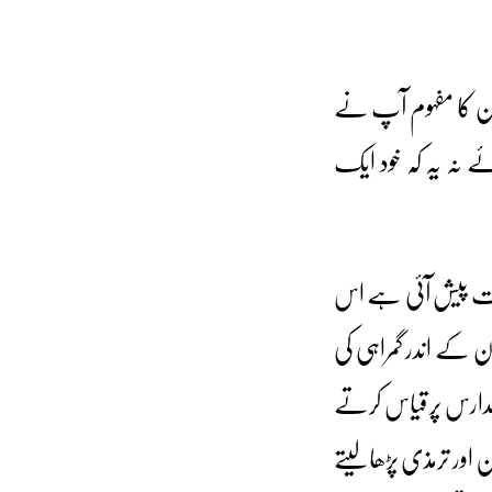
ان کا مفہوم آپ نے
ے نہ یہ کہ خود ایک
و جو دقت پیش آئی ہے اس
 کے اندر گمراہی کی
دارس پر قیاس کرتے
 اور ترمذی پڑھالیتے