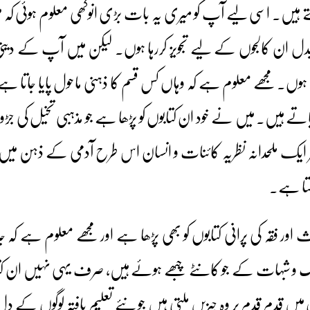
ے ہیں۔ اسی لیے آپ کو میری یہ بات بڑی انوکھی معلوم ہوئی کہ
بدل ان کالجوں کے لیے تجویز کررہا ہوں۔ لیکن میں آپ کے دی
ہوں۔ مجھے معلوم ہے کہ وہاں کس قسم کا ذہنی ماحول پایا جاتا ہ
ا پاتے ہیں۔ میں نے خود ان کتابوں کو پڑھا ہے جو مذہبی تخیل کی 
ایک ملحدانہ نظریہ کائنات و انسان اس طرح آدمی کے ذہن میں بٹ
گتا ہے۔
ث اور فقہ کی پرانی کتابوں کو بھی پڑھا ہے اور مجھے معلوم ہے کہ
 و شبہات کے جو کانٹے چبھے ہوئے ہیں، صرف یہی نہیں ان کتاب
یں قدم قدم پر وہ چیزیں ملتی ہیں جو نئے تعلیم یافتہ لوگوں کے دل