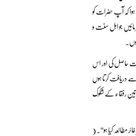
ہوا کہ آپ حضرات کو
ائیں جو اہل سنت و
ہوں۔
حات حاصل کی اور اس
 دریافت کرتا ہوں
 تین رفقاء کے شکوک
ر مطالعہ کیا ہو‘‘۔ (