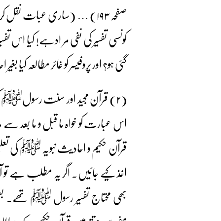
صفحہ ۱۹۳) … (ساری عبات نق
کونسی تفسیر کی نفی مر ادہے! کیا اس تف
گئی ہو؟ اور پروفیسر کو غائر مطالعہ کیا 
اس عبارت کو خواہ ما قبل و ما بعد سے 
قرآن حکیم و احادیث نبویہ ﷺ کی تع
اخذ کیے جائیں۔ اگر یہ مطلب ہے تو آ
بھی محتاج تفسیر رسول ﷺ تھے۔ بعض