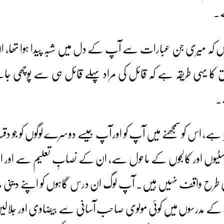
ے۔
ں کہ میری جن عبارات سے آپ کے دل میں شبہ پیدا ہوا تھا، 
ق کا یہی طریقہ ہے کہ قائل کی مراد پہلے قائل ہی سے پوچھی جائ
ے۔
 سے میری مراد کیا ہے، اس کو سمجھنے میں آپ کو اور آپ جیسے دوسرے لوگوں ک
رسٹیوں اور کالجوں کے ماحول سے، ان کے نصابِ تعلیم سے اور ان
طرح واقف نہیں ہیں۔ آپ لوگ ان درس گاہوں کو اپنے دینی م
پ کے مدرسوں میں کوئی مولوی صاحب آسانی سے بیضاوی اور جلالین