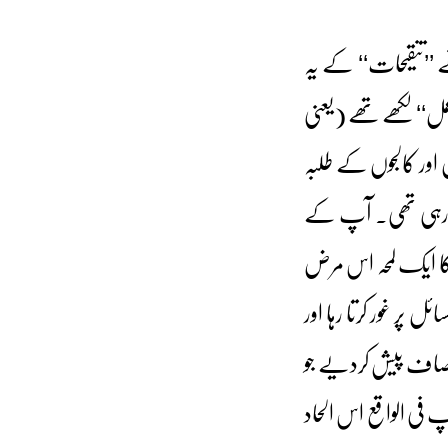
 ’’تنقیحات‘‘ کے یہ
عمل‘‘ لکھے تھے (یعنی
ں اور کالجوں کے طلبہ
 جارہی تھی۔ آپ کے
 کا ایک لمحہ اس مرض
پر غور کرتا رہا اور
 صاف پیش کردیے جو
 فی الواقع اس الحاد