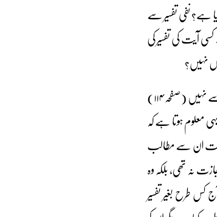
ا ہے؟ نفی تفسیر سے
کسی آیت کی تفسیر کی
کیوں نہیں؟
(۲) قرآن مجید اور سنت رسولﷺ کی تعلیم سب پر مقدم ہے مگر تفسیر و حدیث کے پرانے ذخیروں سے نہیں (صفحہ ۱۱۴)
ہی معلوم ہوتا ہے کہ
ہ راست ان سے مطالب
ازت نہ تھی، بلکہ وہ
کس طرح بغیر تفسیر