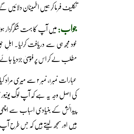
تکلیف فرما کر ہمیں اطمینان دلائیں گ
جواب:
میں آپ کا بہت شکرگزار ہو
خود مجھ ہی سے دریافت کرلیا۔ اہلِ ح
مطلب لے کر اس پر فتویٰ جڑدیا جائ
عبارات نمبر ۱، نمبر ۲
کی اصل وجہ یہ ہے کہ آپ لوگ یونیو
پیدائش کے بنیادی اسباب سے اچھی 
ہیں اور سمجھ لیتے ہیں کہ جس طرح آ