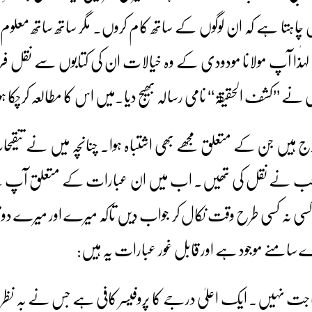
چاہتا ہے کہ ان لوگوں کے ساتھ کام کروں۔ مگر ساتھ ساتھ معلوم 
ا آپ مولانا مودودی کے وہ خیالات ان کی کتابوں سے نقل فرم
ے ’’کشف الحقیقۃ‘‘ نامی رسالہ بھیج دیا۔میں اس کا مطالعہ کرچکا 
ہیں جن کے متعلق مجھے بھی اشتباہ ہوا۔ چنانچہ میں نے تنقی
صاحب نے نقل کی تھیں۔ اب میں ان عبارات کے متعلق آپ سے
کسی نہ کسی طرح وقت نکال کر جواب دیں تاکہ میرے اور میرے دو
سامنے موجود ہے اور قابل غور عبارات یہ ہیں:
 حاجت نہیں۔ ایک اعلیٰ درجے کا پروفیسر کافی ہے جس نے بہ نظر غائ