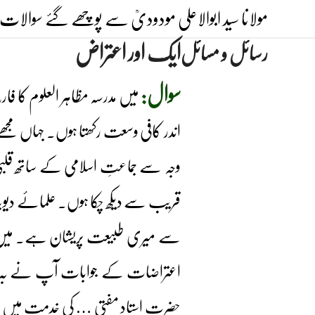
Ski
مولانا سید ابوالاعلی مودودیؒ سے پوچھے گئے سوالات 
t
ایک اور اعتراض
رسائل و مسائل
conten
سوال:
میں مدرسہ مظاہر العلوم کا فار
اندر کافی وسعت رکھتا ہوں۔ جہاں مجھے
وجہ سے جماعتِ اسلامی کے ساتھ قلبی ربط ر
قریب سے دیکھ چکا ہوں۔ علمائے دیوبند
سے میری طبیعت پریشان ہے۔ میں ن
اعتراضات کے جوابات آپ نے بہ ن
حضرت استاد مفتی … کی خدمت میں جواب