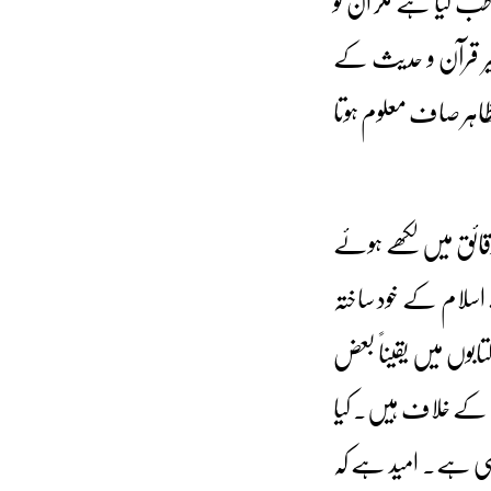
طب کیا ہے مگر ان کو
ر قرآن و حدیث کے
بظاہر صاف معلوم ہوتا
لدقائق میں لکھے ہوئے
 اسلام کے خود ساختہ
بوں میں یقیناً بعض
م کے خلاف ہیں۔ کیا
 کمی ہے۔ امید ہے کہ