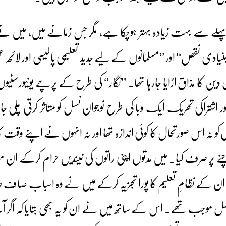
 پہلے سے بہت زیادہ بہتر ہوچکا ہے، مگر جس زمانے میں، میں نے
نیادی نقص‘‘ اور ’’مسلمانوں کے لیے جدید تعلیمی پالیسی اور لائحہ 
دین کا مذاق اڑایا جارہا تھا۔ ’’نگار‘‘ کی طرح کے پرچے یونیورسٹیو
 اشتراکی تحریک ایک وبا کی طرح نوجوان نسل کو متاثر کرتی چلی
کو نہ اس صورتحال کا کوئی اندازہ تھا اور نہ انہوں نے اپنے وقت
ر صرف کیا۔ میں مدتوں اپنی راتوں کی نیندیں حرام کرکے ان مسائل 
ن کے نظامِ تعلیم کا پورا تجزیہ کرکے میں نے وہ اسباب صاف
اصل موجب تھے۔ اس کے ساتھ میں نے ان کو یہ بھی بتایا کہ اگر آپ