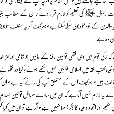
اخذ کیے جاسکتے ہیں؟ اس مقام پر اگرچہ آپ نے یونیورسٹی کو مخا
نت رسول ﷺ کی تعلیم کو لازم قرار دے کر ان کے مطالب بغی
ر والدین کے خود بخود بولی سیکھ سکتا ہے؟ بہرکیف اگر یہ مطلب ہوجو 
ن دہ ہے۔
کہ ترکی قوم میں وہی فقہی قوانین نافذ کے جائیں جو شامی اور کنز ا
غیرہ کتب فقہ میں اسلامی قوانین نہیں لکھے ہوئے؟ کیا وہ فقہائے
مخالف ہیں؟ بہرکیف اس کے متعلق آپ کی رائے کیا ہے؟ ان کتا
ن سے یہ لازم نہیں آتا ہے کہ ان میں سارے مسائل قوانین اسلا
نظیم اور اتحاد وغیرہ کا ذکر بسیط نہیں ہے؟ اگر ہے تو ان میں کیا