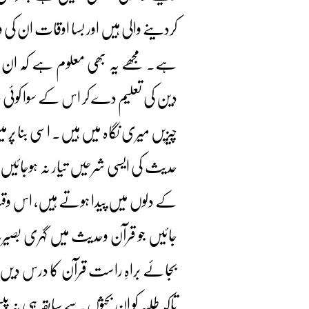
کردینے والی ہیں اور بسا اوقات ان 
ہے۔ مجھے یہ بھی معلوم ہے کہ ان ج
دین کی تعلیم دے کر اس کے سوا کوئی خ
چیزیں میری نگاہ میں ہیں۔ اسی بنا پر 
حدیث کی ایسی شرحیں تیار نہ ہوجائیں
کے دلوں میں پیدا ہوتے ہیں، اس وق
جائیں جو قرآن وحدیث میں گہری بصیر
بجائے براہِ راست قرآن کا درس دیں
تاکہ طلبہ کو ان بحثوں سے سابقہ ہی نہ 