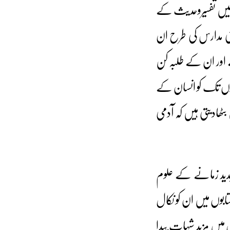
 میں تفسیروحدیث کے
نی مدارس کی طرح ان
ے اور ان کے طلبہ کن
جڑوں تک کو انسان کے
ھادیتی ہیں کہ آدمی
 جدید زمانے کے علوم
وں میں ان کو نکال
 میں مزید شبہات پیدا