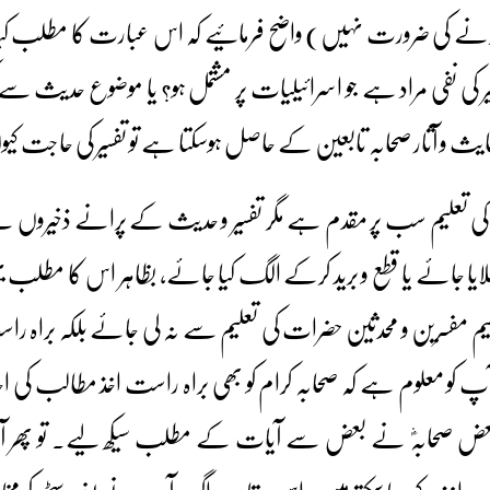
ل کرنے کی ضرورت نہیں) واضح فرمائیے کہ اس عبارت کا مطلب کی
سیر کی نفی مراد ہے جو اسرائیلیات پر مشتمل ہو؟ یا موضوع حدیث سے 
بغیر احایث و آثار صحابہ تابعین کے حاصل ہوسکتا ہے تو تفسیر کی حاجت 
ملایا جائے یا قطع و برید کرکے الگ کیا جائے، بظاہر اس کا مطلب ی
لیم مفسرین و محدثین حضرات کی تعلیم سے نہ لی جائے بلکہ برا
پ کو معلوم ہے کہ صحابہ کرام کو بھی براہ راست اخذ مطالب کی اج
 صحابہؓ نے بعض سے آیات کے مطلب سیکھ لیے۔ تو پھر آج 