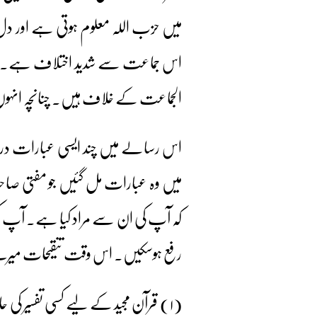
میں حزب اللہ معلوم ہوتی ہے اور دل 
اس جماعت سے شدید اختلاف ہے۔ لہٰذ
الجماعت کے خلاف ہیں۔ چنانچہ انہوں ن
اس رسالے میں چند ایسی عبارات درج 
میں وہ عبارات مل گئیں جو مفتی 
کہ آپ کی ان سے مراد کیا ہے۔ آپ 
رفع ہوسکیں۔ اس وقت تنقیحات میرے 
(۱) قرآن مجید کے لیے کسی تفسیر کی