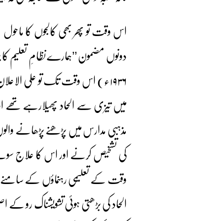
اس وقت تو پھر بھی کالجوں کا ماحول
دونوں مضمون ’’ہمارے نظامِ تعلیم کا ب
۱۹۳۶ء) اس وقت تک تو علی الاعلان 
میں تیزی سے الحاد پھیلارہے تھے اور
مذہبی مدارس میں پڑھنے پڑھانے والوں 
کی تشخیص کرنے اور اس کا علاج سوچنے پ
وقت کے تعلیمی رہنماؤں کے سامنے ا
الحاد کی بڑھتی ہوئی تشویشناک رو کے 