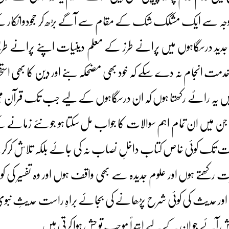
کی وجہ سے ایک مشکک شک کے مقام سے آگے بڑھ کر حجودوانکار کے
دید درسگاہوں میں پرانے طرز کے معلم دینیات اپنے پرانے طری
دمت انجام نہ دے سکے کہ خود بھی مضحکہ بنے اور دین کا بھی است
میں یہ رائے رکھتا ہوں کہ ان درسگاہوں کے لیے جب تک قرآن مجید 
 جن میں ان تمام اہم سوالات کا جواب مل سکتا ہو جو نئے زمانے 
ت تک کوئی خاص کتاب داخلِ نصاب نہ کی جائے بلکہ تلاش کرکرک
ت رکھتے ہوں اور علوم جدیدہ سے بھی واقف ہوں اور وہ تفسیر کی 
 اور حدیث کی کوئی شرح پڑھانے کی بجائے براہِ راست حدیثِ 
پیش آئے جو ان کے لیے ابتداً موجب تو حش ہوا کرتی ہیں۔