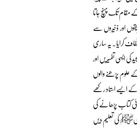
 مقام تک پہنچ جاتا
قوں اور ذخیروں سے
خفاف کرایا۔ یہ ساری
کی ایسی تفسیریں اور
کے علوم پڑھنے والوں
ے ایسے استاد رکھے
کوئی کتاب پڑھانے کی
نبویﷺ کی تعلیم دیں