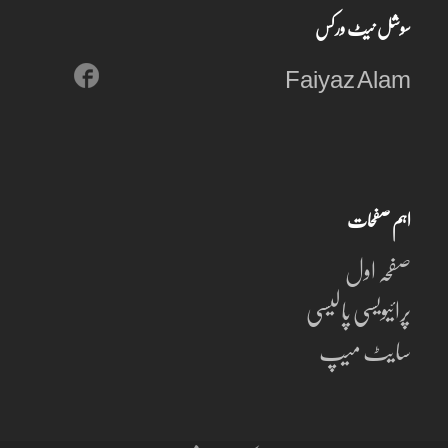
سوشل نیٹ ورکس
Faiyaz Alam
اہم صفحات
صفحہ اول
پرائیویسی پالیسی
سایٹ میپ