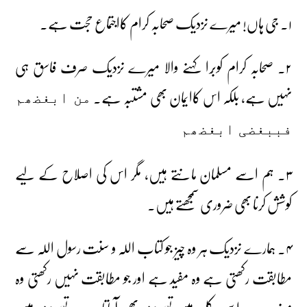
۱۔ جی ہاں! میرے نزدیک صحابہ کرام کااجتماع حجت ہے۔
۲۔ صحابہ کرام کوبُرا کہنے والا میرے نزدیک صرف فاسق ہی
نہیں ہے، بلکہ اس کاایمان بھی مشتبہ ہے۔
من ابغضھم
فببغضی ابغضھم
۳۔ ہم اسے مسلمان مانتے ہیں، مگر اس کی اصلاح کے لیے
کوشش کرنا بھی ضروری سمجھتے ہیں۔
۴۔ ہمارے نزدیک ہر وہ چیز جو کتاب اللہ و سنت رسول اللہ سے
مطابقت رکھتی ہے وہ مفید ہے اور جو مطابقت نہیں رکھتی وہ