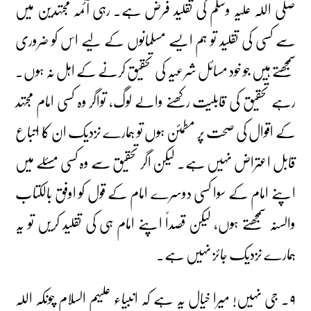
صلی اللہ علیہ وسلم کی تقلید فرض ہے۔ رہی آئمہ مجتہدین میں
سے کسی کی تقلید تو ہم ایسے مسلمانوں کے لیے اس کو ضروری
سمجھتے ہیں جو خود مسائل شرعیہ کی تحقیق کرنے کے اہل نہ ہوں۔
رہے تحقیق کی قابلیت رکھنے والے لوگ، تواگر وہ کسی امام مجتہد
کے اقوال کی صحت پر مطمئن ہوں تو ہمارے نزدیک ان کا اتباع
قابل اعتراض نہیں ہے۔ لیکن اگر تحقیق سے وہ کسی مسئلے میں
اپنے امام کے سوا کسی دوسرے امام کے قول کو اوفق بالکتاب
والسنہ سمجھتے ہوں، لیکن قصداً اپنے امام ہی کی تقلید کریں تو یہ
ہمارے نزدیک جائز نہیں ہے۔
۹۔ جی نہیں! میرا خیال یہ ہے کہ انبیاء علیہم السلام چونکہ اللہ