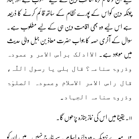
چونکہ دین کواس کے پورے نظام کے ساتھ قائم کرنے کا ذریعہ
ہے اس لیے وہ بھی اقامت دین ہی کے لیے مطلوب ہے۔
سوال کے آخری حصہ کا جواب حضرت معاذ بن جبل والی حدیث
میں موجود ہے۔
الاادلک برأس الامر و عمودہ
وذروۃ سنامہ؟ قال بلی یا رسول اللّٰہ،
قال راس الامر الاسلام وعمودہ الصلوٰۃ
۔
وذروۃ سنامہ الجہاد
۱۱۔ یقینا میں اس کی نماز جنازہ پڑھوں گا۔
۱۲۔ میرے نزدیک وہ دائرہ اسلام سے خارج نہیں۔ میں ان کو