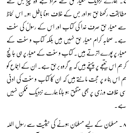
۷۔ ہمارے نزدیک معیار حق سے مراد ہے وہ چیز جس سے
مطابقت رکھنا حق ہو اور جس کے خلاف ہونا باطل ہو۔ اس لحاظ
سے معیار حق صرف خدا کی کتاب اور اس کے رسولؐ کی سنت
ہے۔ صحابہ کرام معیار حق نہیں ہیں بلکہ کتاب و سنت کے
معیار پر پورے اترتے ہیں۔ کتاب و سنت کے معیار پر ہی جانچ
کر ہم اس نتیجے پر پہنچے ہیں کہ یہ گروہ برحق ہے۔ ان کے اجماع کو
ہم اس بناء پر حجت مانتے ہیں کہ ان کا کتاب و سنت کی ادنیٰ
سی خلاف ورزی پر بھی متفق ہو جانا ہمارے نزدیک ممکن نہیں
ہے۔
۸۔ مسلمان کے لیے مسلمان ہونے کی حیثیت سے رسول اللہ