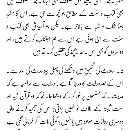
مضر ہے۔ اسی کلیے میں تصوف بھی آجاتا ہے۔ تصوف میں
بھی کتاب و سنت کے مطابق جو کچھ ہے حق ہے، اس کا مفید
ہونا شک و شبہ سے بالاتر ہے۔ لیکن جو آمیزش بھی کتاب و
سنت سے ہٹی ہوئی ہے اس سے ہم اجتناب کرتے ہیں، اور
دوسروں کو بھی اس سے بچنے کی تلقین کرتے ہیں۔
۵۔ احادیث کی تحقیق میں دیکھنے کی پہلی چیز حدیث کی سند ہے۔
اس کے بعد درایت کا درجہ آتا ہے۔ درایت سے مراد یہ ہے کہ
حدیث کے مضمون پر غور کر کے دیکھا جائے کہ وہ قرآن مجید اور
سنت ثابتہ کے خلاف تو نہیں پڑتی؟ اس کی تائید کرنے والی
دوسری روایات موجود ہیں یا نہیں؟ کوئی بات اگر فرمائی گئی ہے