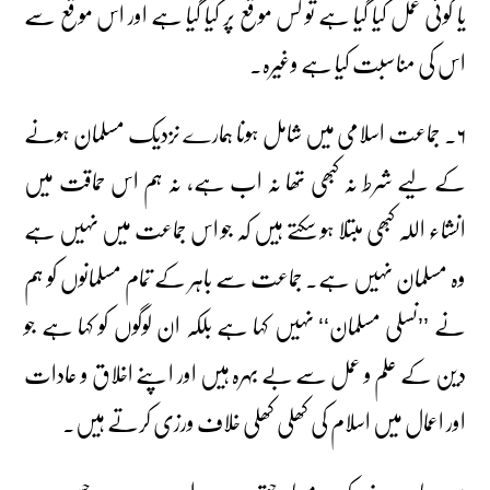
یا کوئی عمل کیا گیا ہے تو کس موقع پر کیا گیا ہے اور اس موقع سے
اس کی مناسبت کیا ہے وغیرہ۔
۶۔ جماعت اسلامی میں شامل ہونا ہمارے نزدیک مسلمان ہونے
کے لیے شرط نہ کبھی تھا نہ اب ہے، نہ ہم اس حماقت میں
انشاء اللہ کبھی مبتلا ہو سکتے ہیں کہ جو اس جماعت میں نہیں ہے
وہ مسلمان نہیں ہے۔ جماعت سے باہر کے تمام مسلمانوں کو ہم
نے ’’نسلی مسلمان‘‘ نہیں کہا ہے بلکہ ان لوگوں کو کہا ہے جو
دین کے علم و عمل سے بے بہرہ ہیں اور اپنے اخلاق و عادات
اور اعمال میں اسلام کی کھلی کھلی خلاف ورزی کرتے ہیں۔