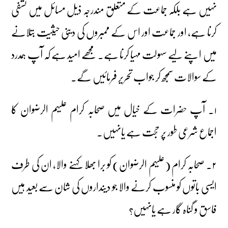
نہیں ہے بلکہ جماعت کے متعلق مندرجہ ذیل مسائل میں تشفی
کرنا ہے، اور جماعت اور اس کے ممبروں کی دینی حیثیت بتلانے
میں اپنے لیے سہولت مہیا کرنا ہے۔ مجھے امید ہے کہ آپ ہمدرد
کے سوالات سمجھ کر جواب تحریر فرمائیں گے۔
۱۔ آپ حضرات کے خیال میں صحابہ کرام علیہم الرضوان کا
اجماع شرعی طور پر حجت ہے یانہیں۔
۲۔ صحابہ کرام (علیہم الرضوان) کو برا بھلا کہنے والا، ان کی طرف
ایسی باتوں کو منسوب کرنے والا جو دینداروں کی شان سے بعید ہیں
فاسق و گناہ گار ہے یانہیں؟