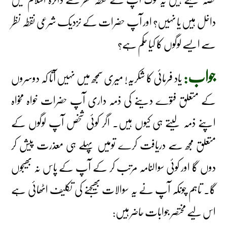
داخل ہیں یا نہیں؟ اور آپ حضرات کے نزدیک شرعی نقطہ نظر
سے ایسے لوگوں کا کیا حکم ہے؟
جواب:
یاد فرمائی کا شکریہ! میری سمجھ میں نہیں آتا کہ دوسروں
کے متعلق فتوے دینے کی ذمہ داری آپ حضرات خواہ مخواہ
اپنے ذمہ لیتے ہی کیوں ہیں۔ اگر کوئی شخص آپ لوگوں کے
متعلق مجھ سے دریافت کرے تومیں پہلے ہی معذرت پیش کر
دوں گا اور کوئی سوالنامہ مرتب کر کے آپ کے پاس نہ بھیجوں
گا۔ تاہم چونکہ آپ نے یہ سوالات بھیجنے کی تکلیف اٹھائی ہے
اس لیے مختصر جوابات حاضر ہیں: