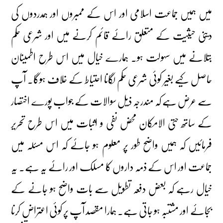
میں ہمیں جماعت اسلامی اور اس کے ممبروں اور ہمدردوں کی
دینی حیثیت کے متعلق رائے قائم کرنے میں اور شرعی حکم
بتلانے میں سہولت ہو۔ ہمارے خیال میں اس طرح اطمینان
حاصل کیے بغیر کوئی شرعی حکم لگانا احتیاط کے خلاف ہوگا۔ آپ
سے عرض ہے کہ مندرجہ ذیل سوالات کے جواب پورے اختصار
کے ساتھ حتی الامکان محض نفی و اثبات میں اس طرح تحریر
فرمائیں کہ ہمیں واضح طور پر معلوم ہو جائے کہ اس مسئلہ میں
جماعت اور اس کے ذمہ داروں کا مسلک اور رائے یہ ہے۔ یہ
خیال رہے کہ بعض دفعہ تطویل سے بات واضح ہو جانے کے
بجائے اور مشتبہ ہو جاتی ہے۔ ہمارا مقصد آپ پر کوئی اعتراض کرنا