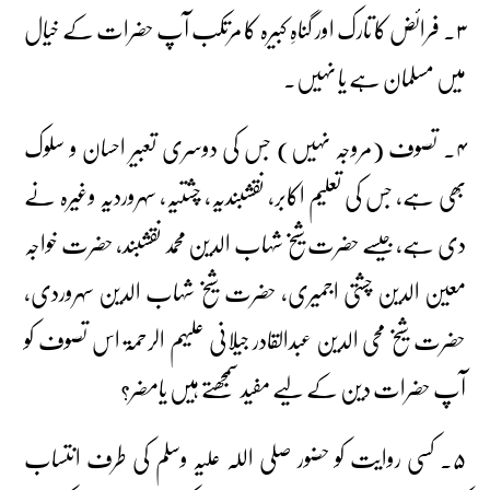
۳۔ فرائض کا تارک اور گناہِ کبیرہ کا مرتکب آپ حضرات کے خیال
میں مسلمان ہے یا نہیں۔
۴۔ تصوف (مروجہ نہیں) جس کی دوسری تعبیر احسان و سلوک
بھی ہے، جس کی تعلیم اکابر، نقشبندیہ، چشتیہ، سہروردیہ وغیرہ نے
دی ہے، جیسے حضرت شیخ شہاب الدین محمد نقشبند، حضرت خواجہ
معین الدین چشتی اجمیری، حضرت شیخ شہاب الدین سہروردی،
حضرت شیخ محی الدین عبدالقادر جیلانی علیہم الرحمۃ اس تصوف کو
آپ حضرات دین کے لیے مفید سمجھتے ہیں یامضر؟
۵۔ کسی روایت کو حضور صلی اللہ علیہ وسلم کی طرف انتساب