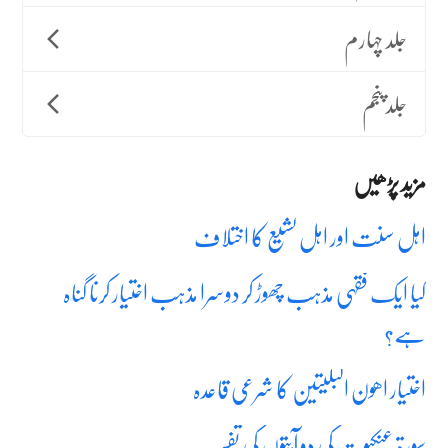
جلد چہارم
جلد پنجم
مزید پڑھیں
اہل سنت اور اہل تشیع کا اختلاف
کیا ایک فقہی مذہب چھوڑ کر دوسرا مذہب اختیار کرنا گناہ
ہے؟
اختیار اھون البلیتین کا شرعی قاعدہ
سورۃ عنکبوت کی دو آیتوں کی تفسیر