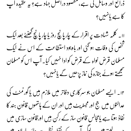
ذرائع اور وسائل کی ہے، مقصود دراصل جہاد ہے؟ یہ عقیدہ آپ
کا ہے یانہیں؟
۱۱۔ کلمہ شہادت پر اقرار کے چار پانچ روز یا چار پانچ گھنٹے بعد ایک
شخص کی وفات ہو گئی اور باوجود استطاعت کے اس نے ایک
مسلمان قرض خواہ کے قرض کو ادا نہیں کیا۔ آپ اس کو مسلمان
سمجھتے ہوئے جنازہ کی نماز پڑھیں گے یانہیں؟
۱۲۔ ایسے مسلمان جو سرکاری دفاتر میں ملازم ہیں یا گورنمنٹ کی
عدالتوں میں جج اور مجسٹریٹ ہیں اور ان کے ہاتھوں قانون ہند کا
نفاذ ہوتا ہے یامجالس قانون ساز کے رکن ہیں اورقانون سازی میں
حصہ لیتے ہیں یہ لوگ آپ کے نقطہ نظر سے دائرہ اسلام میں