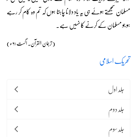
مسلمان سمجھتے ہوئے ہی یہ یاد دلانا چاہتا ہوں کہ تم وہ کام کر رہے
ہو جو مسلمان کے کرنے کا نہیں ہے۔
(ترجمان القرآن۔ اگست ۶۱ء)
تحریک اسلامی
جلد اول
جلد دوم
جلد سوم