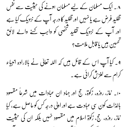
۸۔ ایک مسلمان کے لیے مسلمان ہونے کی حیثیت سے نفس
تقلید فرض ہے یا نہیں اور تقلید کا درجہ آپ کے نزدیک کیا ہے
اور آپ کے نزدیک تقلید شخصی کو واجب کہنے والے لائق
تحسین ہیں یا قابل ملامت؟
۹۔ کیا آپ اس کے قائل ہیں کہ اللہ تعالیٰ نے بالارادہ انبیاء
کرام سے لغزش کرائی ہے۔
۱۰۔ نماز، روزہ، زکوٰۃ، حج اور جہاد ان عبادات میں شرعاً مقصود
بالذات کون سی عبادت ہے اور اولیٰ درجہ کس کو حاصل ہے، کیا
نماز، روزہ، حج، زکوٰۃ اسلام میں مقصود نہیں بلکہ ان کی حیثیت