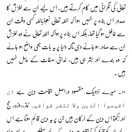
تعالیٰ کی نگرانی میں کام کرتے ہیں، اس لیے ان سے لغزش کا
صدور اس بناء پر نہیں ہوا کہ اللہ تعالیٰ نعوذباللہ کسی وقت ان
سے غافل ہو گیا تھا، بلکہ اس بناء پرہوا کہ اللہ تعالیٰ نے وہ لغزش
ان سے صادر ہو جانے دی تاکہ دنیا پر یہ بات بھی واضح ہو جائے
کہ وہ بندے اور بشر ہی ہیں، خدائی صفات کے حامل نہیں
ہیں۔
۱۰۔ میرے نزدیک مقصود دراصل اقامت دین ہے
ان
نماز،روزہ، حج
اقیموا الدین ولا تتفر قوافیہ
اور زکوٰۃ اس دین کے ارکان ہیں جن پر یہ دین قائم ہوتا ہے اس
لیے ان کو قائم کرنا اقامتِ دین کے لیے مطلوب ہے اور جہاد