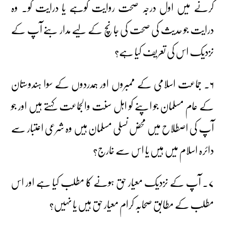
کرنے میں اول درجہ صحت روایت کوہے یا درایت کو۔ وہ
درایت جو حدیث کی صحت کی جانچ کے لیے مدار بنے آپ کے
نزدیک اس کی تعریف کیا ہے؟
۶۔ جماعت اسلامی کے ممبروں اور ہمدردوں کے سوا ہندوستان
کے عام مسلمان جو اپنے کو اہل سنت والجماعت کہتے ہیں اور جو
آپ کی اصطلاح میں محض نسلی مسلمان ہیں وہ شرعی اعتبار سے
دائرہ اسلام میں ہیں یا اس سے خارج؟
۷۔ آپ کے نزدیک معیار حق ہونے کا مطلب کیا ہے اور اس
مطلب کے مطابق صحابہ کرام معیار حق ہیں یا نہیں؟