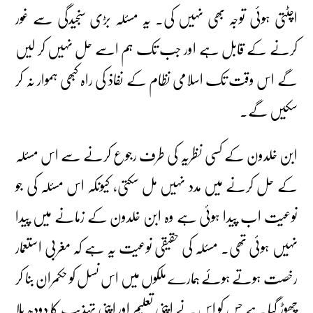
اچٹتی ہوئی توجہ بھی نہیں کی۔ یہ مسئلہ بڑی سنجیدگی سے غور
کرنے کے قابل ہے اور جب تک ہم اسے حل نہیں کر لیں
گے اس وقت تک اسلامی نظام کے نفاذ کی راہ کبھی ہموار نہ کر
سکیں گے۔
ابن خلدون کے کسی نظریہ کی طرف رجوع کرنے سے اس مسئلہ
کے حل کرنے میں مدد نہیں مل سکتی، کیونکہ اس مسئلہ کی جو
نوعیت اب پیدا ہوئی ہے وہ ابن خلدون کے زمانے میں پیدا
نہیں ہوئی تھی۔ مسئلہ کی حقیقی نوعیت یہ ہے کہ مغربی استعمار
رخصت ہوتے ہوئے ہمارے ملکوں میں اس نسل کو حکمران بنا کر
چھوڑ گیا ہے جس کو اس نے اپنی تعلیم اور اپنی تہذیب کا دودھ پلا