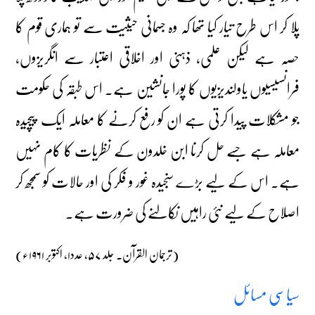
پلا کر اس طرح تیار کیا تھا کہ وہ جسمانی حیثیت سے تو ہماری قوم کا
حصہ ہے لیکن علمی، ذہنی اور اخلاقی اعتبار سے انگریزوں،
فرانسیسیوں یاولندیزیوں کا پورا جانشین ہے۔ اس طبقہ کی حکومت
جو مشکلات پیدا کرتی ہے ان کو رفع کرنے کا معاملہ ایک پیچیدہ
معاملہ ہے جسے حل کرنا ابن خلدون کے نظریات کا کام نہیں
ہے۔ اس کے لیے بڑے سنجیدہ غور و فکر کی اور حالات کو سمجھ کر
اصلاح کے لیے نئی راہیں نکالنے کی ضرورت ہے۔
(ترجمان القرآن۔ جلد ۵۷، عدد۱، اکتوبر ۱۹۶۱ء)
سیاسی مسائل