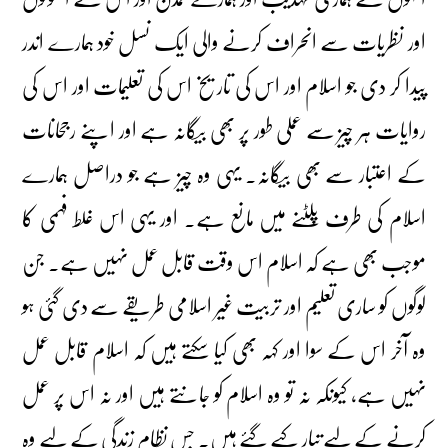
اور نظریات سے انحراف کرنے والی ایک نسل خود ہمارے اندر
پیدا کر دی جو اسلام اور اس کی تاریخ اس کی تعلیمات اور اس کی
روایات ہر چیز سے عملی طور پر بھی بیگانہ ہے اور اپنے رجحانات
کے اعتبار سے بھی بیگانہ۔ یہی وہ چیز ہے جو دراصل ہمارے
اسلام کی طرف پلٹنے میں مانع ہے۔ اور یہی اس غلط فہمی کا
موجب بھی ہے کہ اسلام اس وقت قابل عمل نہیں ہے۔ جن
لوگوں کو ساری تعلیم اور تربیت غیر اسلامی طریقے سے دی گئی ہو
وہ آخر اس کے سوا اور کہہ بھی کیا سکتے ہیں کہ اسلام قابل عمل
نہیں ہے، کیونکہ نہ تو وہ اسلام کو جانتے ہیں اور نہ اس پر عمل
کرنے کے لیے تیار کیے گئے ہیں۔ جس نظام زندگی کے لیے وہ