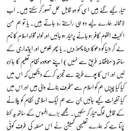
تیار کیے گئے ہیں اسی کو وہ قابل عمل تصور کر سکتے ہیں۔ اب
لامحالہ ہمارے لیے دو ہی راستے رہ جاتے ہیں۔ یا تو ہم من
الحیث القوم کافر ہو جانے پر تیار ہو جائیں اور خواہ مخواہ اسلام کا نام
لے کر دنیا کو دھوکا دینا چھوڑ دیں۔ یا پھر خلوص اور ایمانداری کے
ساتھ (منافقانہ طریق سے نہیں) اپنے موجودہ نظامِ تعلیم کا جائزہ
لیں اور اس کا پورے طریقہ سے تجزیہ کر کے دیکھیں کہ اس میں
کیا کیا چیزیں ہم کو اسلام سے منحرف بنانے والی ہیں اور اس میں
کیا تغیرات کیے جائیں جن سے ہم ایک اسلامی نظام کو چلانے
کے قابل لوگ تیار کر سکیں۔ مجھے بڑے افسوس کے ساتھ یہ کہنا
پڑتا ہے کہ ہمارے تعلیمی کمیشن نے اس مسئلہ کی طرف کوئی