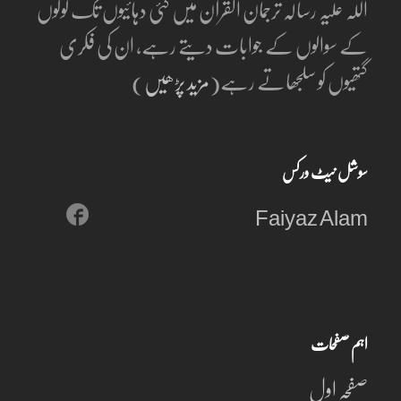
اللہ علیہ رسالہ ترجمان القرآن میں کئی دہائیوں تک لوگوں
کے سوالوں کے جوابات دیتے رہے، ان کی فکری
گتھیوں کو سلجھاتے رہے(
مزید پڑھیں
)
سوشل نیٹ ورکس
Faiyaz Alam
اہم صفحات
صفحہ اول