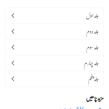
جلد اول
جلد دوم
جلد سوم
جلد چہارم
جلد پنجم
مزید پڑھیں