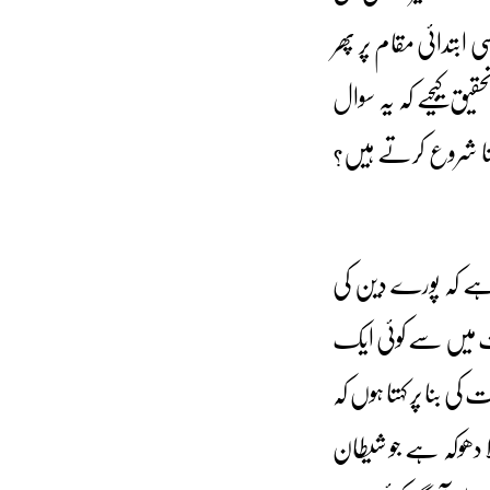
بتدائی مقام پر پھر
یق کیجیے کہ یہ سوال
نا شروع کرتے ہیں؟
ر ہے کہ پورے دین کی
مت میں سے کوئی ایک
ی بنا پر کہتا ہوں کہ
ا دھوکہ ہے جو شیطان