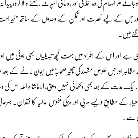
ے مگر اسلام کی وہ اخلاقی اور روحانی اسپرٹ رکھنے والا گروہ پیدا 
و اور جس کے لیے نصرت اور تمکن کے وعدوں کے ساتھ ’’خیر امت‘‘ 
ئے ہیں۔
اری ہے اور اس کے افراد میں بہت کچھ تبدیلیاں بھی ہوئی ہیں او
 مظاہر اور جس خلوص مقصد کی تاثیر صحابہؓ میں ایمان لانے کے بعد
 ایک مدت کے بعد بھی دکھائی نہیں دیتی، الاماشاء اللہ اس کی وجہ ص
کے مطابق ویسے مربی اور مزکی نفوس عالیہ کا فقدان۔ بہرحال جو
تی ہے۔