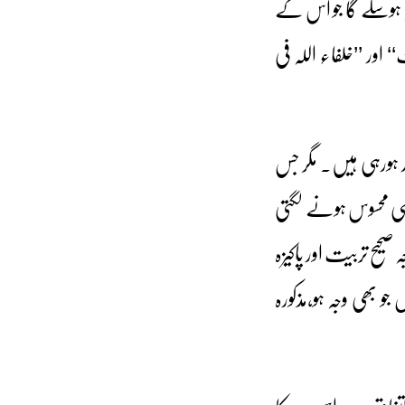
نہ ہوسکے گا جو اس کے
اور ’’خلفاء اللہ فی
ر ہورہی ہیں۔ مگر جس
 ہی محسوس ہونے لگتی
حیح تربیت اور پاکیزہ
 بھی وجہ ہو،مذکورہ