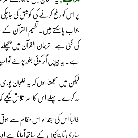
جواب پاسکتے ہیں۔ تفہیم القرآن کے
کی گئی ہے۔ ترجمان القرآن میں پچھ
ہے۔ یہ چیزیں اگر کوئی بغور پڑھے تو 
لیکن میں سمجھتا ہوں کہ یہ خلجان پو
نہ کرے۔ پہلے اس کا سرا تلاش کیجیے 
غالباً اس کی ابتداء اس مقام سے ہوت
ساری تابناکیوں کے ساتھ آجاتا ہے اور