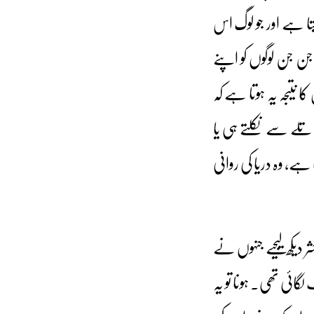
تا ہے اور جو لوگ اس
ن جن لوگوں کو اپنے
نتیجہ یہ ہوتا ہے کہ
ں تلے سے نکلتے ہی یا
ا ہے، وہ دریا کی روانی
یکھ لیجیے جنہوں نے
ائی تھی۔ ہونا تو یہ