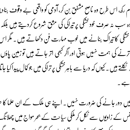
 رکھ، اس طرح وہ ناصح مشفق بن کر، آدمی کو واقعی بے وقوف بنادی
 نہ صرف خود خشکی پر تیراکی کی مشق شروع کردیتے ہیں بلکہ ج
ی خشکی کا تیراک بنانے میں خوب مہارت فن دکھاتے ہیں۔ مگر اس کا 
میں اترنے کی ہمت نہیں ہوتی اور اگر کبھی اتر جاتے ہیں تو زمین پاؤ
لتے ہیں۔ کیوں کہ دریا سے باہر خشکی پر تراکی میں جو کمال پیدا کیا جات
ا ہے۔
دور جانے کی ضرورت نہیں۔ اپنے ہی ملک کے ان علما کا حشر د
نفس کے زاویوں سے نکل کر ملکی سیاحت کے بحر مواج میں چھلانگ لگ