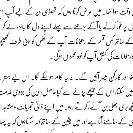
قت ہوا تھا۔ میں عرض کرتا ہوں کہ تھوڑی دیر کے لیے آپ اسی ا
پر غور کرنے یا آگے بڑھنے سے پہلے اپنے دل کا جائزہ لے کر تحق
ے ساتھ کس قسم کے رجحانات آپ کے نفس کو اپنی طرف کھینچ
 دو رجحانات کی کشش آپ کو خود محسوس ہوگی۔
نما اور کارکن میسر آئیں گے۔ نہ یہ کام ہوسکے گا۔ اس لیے بہت
و نہیں سکتا، اس کے پیچھے پڑنے سے کیا حاصل، دین کی جزوی خد
ھ بری بھلی بن آئے، کرتے رہو۔ میں اپنے ذاتی تجربات و مشاہدات ک
ی کے سامنے آتا ہے اور میں یقین کے ساتھ کہہ سکتاہوں کہ یہ پہل