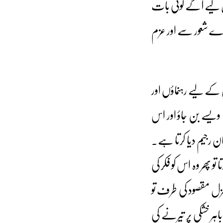
لیے آگے کوئی بات
ورے شعور سے اور عزم
کے لیے رہنماؤں اور
ے ویسے بن جاؤ اور اس
ن رجیم دیا کرتا ہے۔
پھر وہ اس کو فکر کی
زل مقصود کی طرف تو
ہر خشکی پر تیرنے کی