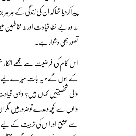
پیدا کردیا تھا کہ ان کی زندگی کے ہر ہ
نہ وہ بے خطا قیادت اور نہ مخاطبین م
تصور بھی دشوار ہے۔
اس کام کی فرضیت سے مجھے انکار نہی
کے ہوں گے؟ یہ بات میر ے لیے بڑ
والی شخصیتیں کہاں ہیں؟ ویسی قی
والوں سے کچھ وعدے تو ضرور ہیں مگر 
سے عشق اور اس کی تربیت کے لیے ویس