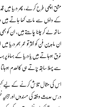
مشق اچھی طرح کرلے، پھر دریا میں قدم
کے داؤں سے مات کھا جاتے ہیں وہ سب
ساتھ لے کر چلنا چاہتے ہیں، ان کو بھ
ان ماہرین فن کو اکثر تو عمر بھر دریا 
غرق ہوجاتے ہیں یا دریا کے بہاؤ پر بہہ نک
سے پہلا سابقہ پڑتے ہی کالعدم ہوجات
اس کی مثال تلاش کرنے کے لیے کہیں 
درس حدیث و فقہ کی مسندوں اور تزکیہ 