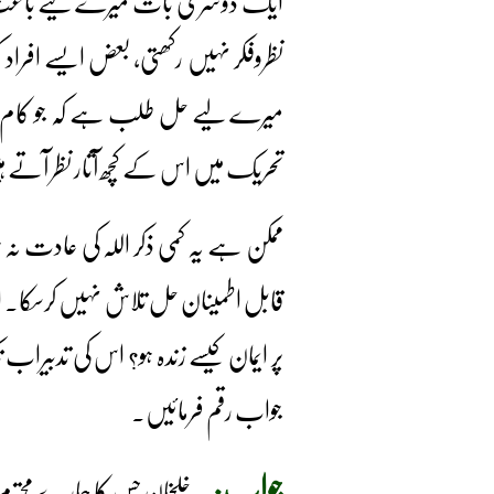
ایک دوسری بات میرے لیے باعث خل
نظروفکر نہیں رکھتی، بعض ایسے افراد
میرے لیے حل طلب ہے کہ جو کام ٹھ
تحریک میں اس کے کچھ آثار نظر آتے 
ممکن ہے یہ کمی ذکر اللہ کی عادت نہ 
قابل اطمینان حل تلاش نہیں کرسکا۔ 
پر ایمان کیسے زندہ ہو؟ اس کی تدبیراب
جواب رقم فرمائیں۔
جواب:
یہ خلخان جس کا ہمارے محترم ر