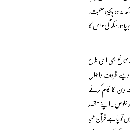
ہ نہ وہ پاکیزہ صحبت،
رپا ہوسکے گی؟ اس کا
 نتائج بھی اسی طرح
یسے ظروف و احوال
 دین کا کام کرنے
اور خلوص۔ اپنے مقصد
تو چاہے قرآن مجید