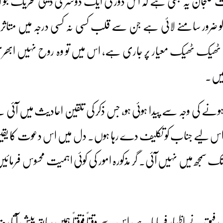
جان یہ بھی ہے کہ اس دور کی ایک دوسری دینی تحریک جو ات
 کو ضرور سامنے لائی ہے جن سے قلب کسی نہ کسی درجہ میں متاثرہ
یک ٹھیک معیار پر جاری ہے، اس میں تو وہ روح نہیں ابھری
ہیں۔
ہونے کی وجہ سے پیدا ہوئی ہو، جس ذکر کی تلقین احادیث میں آئی 
اس لیے جناب کو تکلیف دے رہا ہوں۔ دل میں اس دعوت کا یقین ک
 تک سمجھ میں نہیں آئی۔ گر مذکورہ امور کی کوئی اہمیت محسوس فرما
فیق نے اظہار فرمایا ہے، اس سے وقتاً فوقتاً ہمیں سابقہ پیش آتا رہت