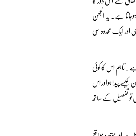
فاق سے اس دور کا
وجاتا ہے۔ یہ الجھن
 اور ایک محدود سی
ہے۔ تاہم اس کا کوئی
یسے پیدا ہو اور اس
ئیں تو تفصیل کے ساتھ
ا ہے اور متعدد مواقع