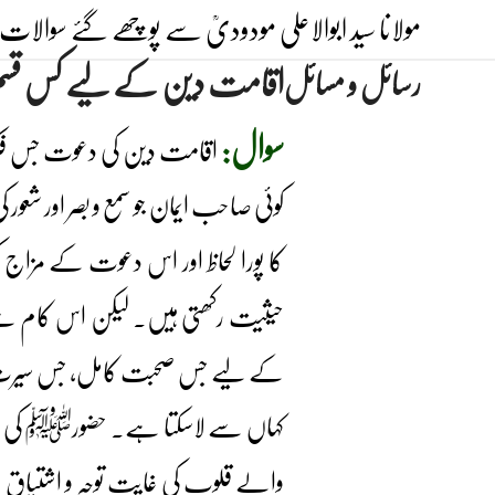
Ski
مولانا سید ابوالاعلی مودودیؒ سے پوچھے گئے سوالات 
t
اقامت دین کے لیے کس قسم ک
رسائل و مسائل
conten
سوال:
اقامت دین کی دعوت جس فکر ا
کوئی صاحب ایمان جو سمع و بصر اور شعو
کا پورا لحاظ اور اس دعوت کے مزاج ک
حیثیت رکھتی ہیں۔ لیکن اس کام سے تما
کے لیے جس صحبت کامل، جس سیرت ساز
کہاں سے لاسکتا ہے۔ حضورﷺ کی عظیم ت
والے قلوب کی غایت توجہ و اشتیاق ن