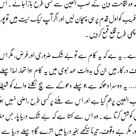
کہ وہ اقامت دین کے نصب العین سے کسی طرح باز آجائے۔ اس 
ریب کو اول قدم پر ہی پہچان لیں اور اگر آپ نیک نیت ہیں تو پ
ھی طرح قلع قمع کردیں۔
تا ہے۔ یہ ہے کہ یہ کام ہے تو بے شک ضروری اور فرض، مگر اس 
ف درکار ہیں جن کی بدولت عہد نبوی میں یہ کام ہوا تھا، لہٰذا پہل
لگو… یہ دوسرا دھوکہ ہے جو پہلے دھوکے سے بچ نکلنے والے کو شیطا
عین پرجم گیا ہے اور اس سے ہٹنے پر کسی طرح راضی نہیں ہوتا تو 
ے کی کوشش کرتا ہے۔ وہ اس سے کہتا ہے کہ بے شک دریا پار جس من
مگر بے وقوف، تیرناسیکھے بغیر دریا میں اترے گا؟ پہلے دریا سے با