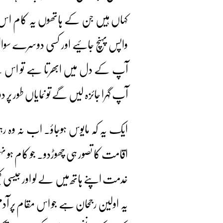
کہاں ہیں جن کے ہاتھوں یہ کام اس و
واپس پہنچ جائیے اور کسی دوسرے سوال 
آپ کے دل میں ابھرتا ہے تو اس ک
آپ گہرا جائزہ لیں گے تو نمایاں طور پر
ایک یہ کہ مایوس ہوجاؤ۔ اب نہ وہ رہ
اقامت کا تصور ہی چھوڑدو۔ جو کام ہ
خدمت اپنے ہاتھ میں لے لو اور جیسی کچ
یہ اولین رجحان ہے جو اس مقام پر آدم