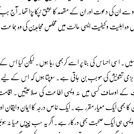
ر جزو سے ان کی دعوت اور ان کے مقصد کا عشق ٹپکا پڑا تھا۔ آج جب ک
یں وہ اہلیت و کیفیت ایسی حالت میں مخلص مجاہدین کی وہ جماعت ب
ں۔ اسی احساس کی بنا پر اسے کربھی رہا ہوں۔ لیکن کیا اس کے
ی تشویش کی موجب بن جاتی ہے۔ سوچتا ہوں کہ اس کے لیے و
ادت کے اوصاف کسی میں نہ ویسی اطاعت کی صلاحیتیں۔ اقامت
ان کا بھی ایک معیار مقرر ہے۔ ایک خاص درجہ کا ایمان و ایقان 
ی ہی ایک صحبت بھی درکار ہے۔ اگر یہ سب چیزیں مہیا نہ ہوئیں 