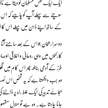
ایک نیک نفس مسلمان کو دیتا ہے تا
سوچنے سے پہلے آپ کو چاہیے کہ اس ف
کے ساتھ اپنے ذہن میں پہلے اس کا اچ
دوسرا رجحان جو اس کے بعد سامنے آ
کارکنوں میں وہی روحانی و اخلاقی اوصا
طرز کے آدمی بنالو، پھر اس کام میں 
وہ جب دیکھتا ہے کہ یہ شخص اس نصب ال
بجائے تدبیر کی ایک غلط راہ پر ڈالن
جانا چاہتا ہے۔ وہ ہے تو منزل مقصود، 