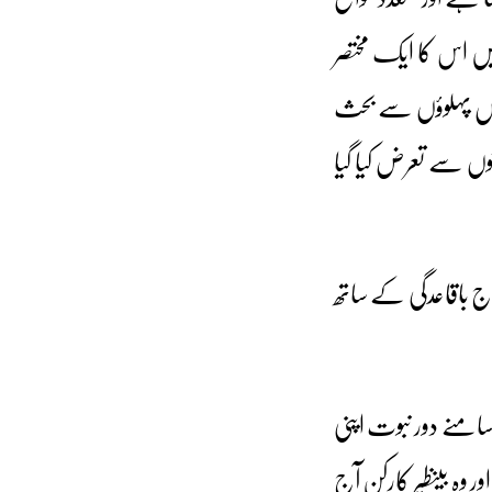
 کی کوشش کی جاچکی ہے۔ آپ رسائل و مسائل جلد اول (صفحہ ۴۶۹ تا صفحہ ۴۷۷) میں اس کا ایک مختصر
 بعض پہلوؤں سے بحث
وں سے تعرض کیا گیا
اج باقاعدگی کے ساتھ
امنے دور نبوت اپنی
 وہ بینظیر کارکن آج