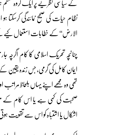
کے سیاسی نظریے پر ایک گروہ منظم ہوجائ
نظام حیات کی صحیح نمائندگی کرسکتا ہ
الارض‘‘ کے خطابات استعمال کیے گ
چنانچہ تحریک اسلامی کا کام اگرچہ ج
ایمان کامل کی گرمی، جس زندہ یقین کے
تھی وہ مجھے اپنے یہاں بلحاظ مراتب اور
صحبت کی کمی ہے یا اس کام کے معیار 
اشکال یا اشتباہ کو اس سے تقویت ہو