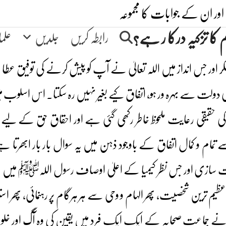
اور ان کے جوابات کا مجموعہ
ا تزکیہ درکا ر ہے؟
رابطہ کریں
جلدیں
علم
ور جس انداز میں اللہ تعالیٰ نے آپ کو پیش کرنے کی توفیق عطا
ر کی دولت سے بہرہ ور ہو، اتفاق کیے بغیر نہیں رہ سکتا۔ اس اسلوب
ی حقیقی رعایت ملحوظ خاطر رکھی گئی ہے اور احقاق حق کے لیے ی
م و کمال اتفاق کے باوجود ذہن میں یہ سوال بار بار ابھرتا ہے 
ی اور جس نظر کیمیا کے اعلیٰ اوصاف رسول اللہﷺ میں موجود
رین شخصیت، پھر الہام و وحی سے ہر ہرگام پر رہنمائی، پھر استف
ے جماعت صحابہ کے ایک ایک فرد میں یقین کی وہ آگ اور خلوص