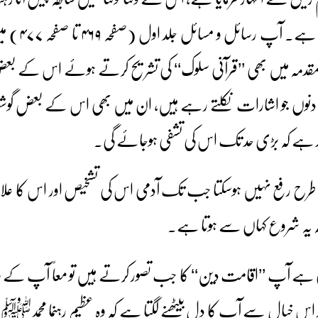
پر اس کو رفع کرنے
 مقدمہ میں بھی ’’قرآنی سلوک‘‘ کی تشریح کرتے ہوئے اس کے
لے دنوں جو اشارات نکلتے رہے ہیں، ان میں بھی اس کے بعض گوش
امید ہے کہ بڑی حد تک اس کی تشفی ہوجائے گی۔
ری طرح رفع نہیں ہوسکتا جب تک آدمی اس کی تشخیص اور اس کا عل
کہ یہ شروع کہاں سے ہوتا ہے۔
ی ہے آپ ’’اقامت دین‘‘ کا جب تصور کرتے ہیں تو معاً آپ کے س
 اس خیال سے آپ کا دل بیٹھنے لگتا ہے کہ وہ عظیم رہنما محمدﷺ اور