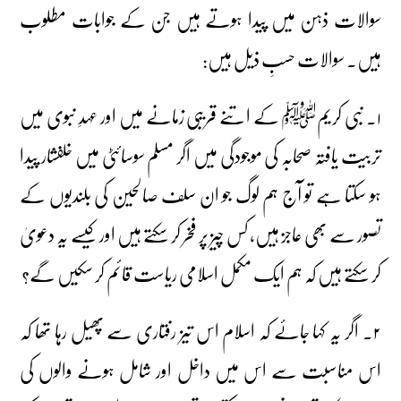
سوالات ذہن میں پیدا ہوتے ہیں جن کے جوابات مطلوب
ہیں۔ سوالات حسبِ ذیل ہیں:
۱۔ نبی کریمﷺ کے اتنے قریبی زمانے میں اور عہدِ نبوی میں
تربیت یافتہ صحابہ کی موجودگی میں اگر مسلم سوسائٹی میں خلفشار پیدا
ہو سکتا ہے تو آج ہم لوگ جو ان سلف صالحین کی بلندیوں کے
تصور سے بھی عاجز ہیں، کس چیز پر فخر کر سکتے ہیں اور کیسے یہ دعویٰ
کر سکتے ہیں کہ ہم ایک مکمل اسلامی ریاست قائم کر سکیں گے؟
۲۔ اگر یہ کہا جائے کہ اسلام اس تیز رفتاری سے پھیل رہا تھا کہ
اس مناسبت سے اس میں داخل اور شامل ہونے والوں کی