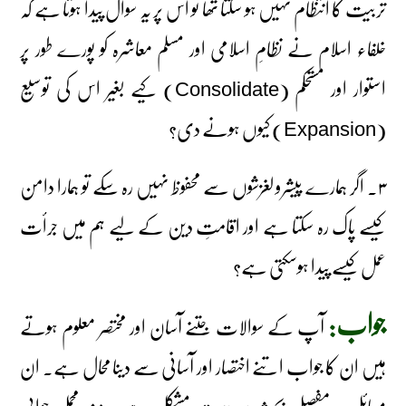
تربیت کا انتظام نہیں ہو سکتا تھا تو اس پر یہ سوال پیدا ہوتا ہے کہ
خلفاء اسلام نے نظامِ اسلامی اور مسلم معاشرہ کو پورے طور پر
استوار اور مستحکم (Consolidate) کیے بغیر اس کی توسیع
(Expansion) کیوں ہونے دی؟
۳۔ اگر ہمارے پیشرو لغزشوں سے محفوظ نہیں رہ سکے تو ہمارا دامن
کیسے پاک رہ سکتا ہے اور اقامتِ دین کے لیے ہم میں جرأت
عمل کیسے پیدا ہوسکتی ہے؟
جواب:
آپ کے سوالات جتنے آسان اور مختصر معلوم ہوتے
ہیں ان کا جواب اتنے اختصار اور آسانی سے دینا محال ہے۔ ان