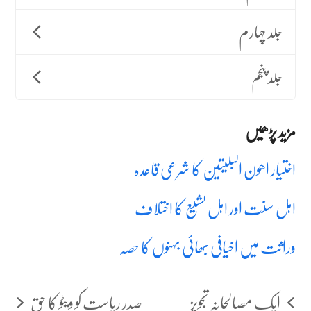
جلد چہارم
جلد پنجم
مزید پڑھیں
اختیار اھون البلیتین کا شرعی قاعدہ
اہل سنت اور اہل تشیع کا اختلاف
وراثت میں اخیافی بھائی بہنوں کا حصہ
ایک مصالحانہ تجویز
صدر ریاست کو ویٹو کا حق