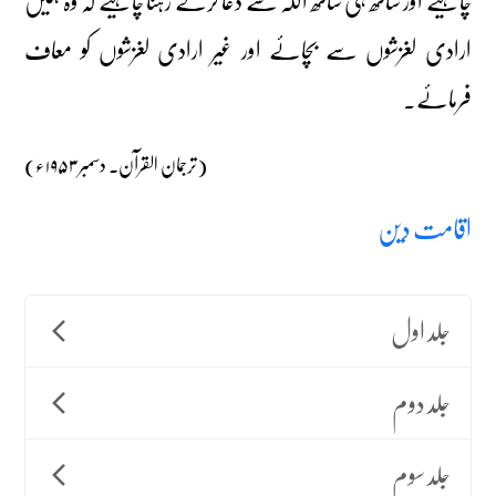
چاہیے اور ساتھ ہی ساتھ اللہ سے دعا کرتے رہنا چاہیے کہ وہ ہمیں
ارادی لغزشوں سے بچائے اور غیر ارادی لغزشوں کو معاف
فرمائے۔
(ترجمان القرآن۔ دسمبر ۱۹۵۳ء)
اقامت دین
جلد اول
جلد دوم
جلد سوم