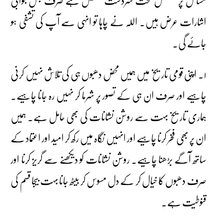
مسائل پر مفصل بحث سردست مشکل ہے صرف مجمل جوابی
اشارات عرض ہیں۔ اللہ نے چاہا تو انہی سے آپ کی تشفی ہو
جائے گی۔
۱۔ اپنی قومی تاریخ میں ہمیں محض دھبوں ہی کی تلاش نہیں کرنی
چاہیے اور صرف ان ہی کے تصور پر شرما کر نہیں رہ جانا چاہیے۔
ہماری تاریخ بہت سے روشن نشانات کی بھی حامل ہے۔ ہمیں
ان پر بھی فخر کرنا چاہیے اور انہیں نگاہ میں رکھ کر امید اور اعتماد کے
ساتھ آگے بڑھنا چاہیے۔ روشن نشانات کو دیکھنے سے گریز کرنا اور
صرف دھبوں کا خیال کر کے دل مسوس کر بیٹھ جانا بہت بیجا قسم کی
قنوطیت ہے۔