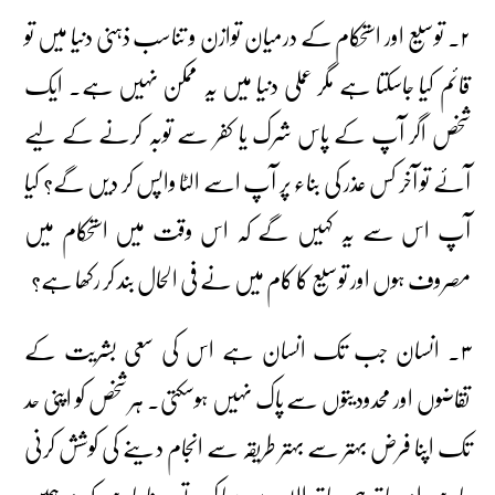
۲۔ توسیع اور استحکام کے درمیان توازن و تناسب ذہنی دنیا میں تو
قائم کیا جاسکتا ہے مگر عملی دنیا میں یہ ممکن نہیں ہے۔ ایک
شخص اگر آپ کے پاس شرک یا کفر سے توبہ کرنے کے لیے
آئے تو آخر کس عذر کی بناء پر آپ اسے الٹا واپس کر دیں گے؟ کیا
آپ اس سے یہ کہیں گے کہ اس وقت میں استحکام میں
مصروف ہوں اور توسیع کا کام میں نے فی الحال بند کر رکھا ہے؟
۳۔ انسان جب تک انسان ہے اس کی سعی بشریت کے
تقاضوں اور محدودیتوں سے پاک نہیں ہوسکتی۔ ہر شخص کو اپنی حد
تک اپنا فرض بہتر سے بہتر طریقہ سے انجام دینے کی کوشش کرنی