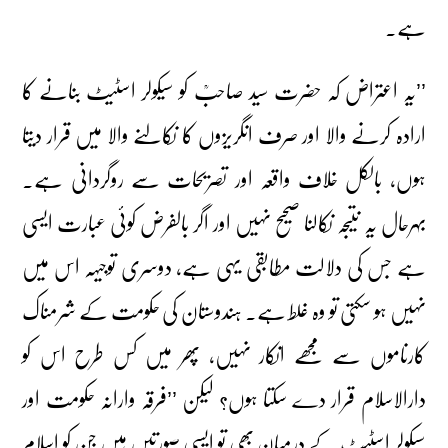
ہے۔
’’یہ اعتراض کہ حضرت سید صاحبؒ کو سیکولر اسٹیٹ بنانے کا
ارادہ کرنے والا اور صرف انگریزوں کا نکالنے والا میں قرار دیتا
ہوں، بالکل خلاف واقعہ اور تصریحات سے روگردانی ہے۔
بہرحال یہ نتیجہ نکالنا صحیح نہیں اور اگر بالفرض کوئی عبارت ایسی
ہے جس کی دلالت مطابقی یہی ہے، دوسری توجیہہ اس میں
نہیں ہو سکتی تو وہ غلط ہے۔ ہندوستان کی حکومت کے شرمناک
کارناموں سے مجھے انکار نہیں، پھر میں کس طرح اس کو
دارالاسلام قرار دے سکتا ہوں؟ لیکن ’’فرقہ وارانہ حکومت اور
سیکولر اسٹیٹ کے درمیان بھی تو ایسی صورتیں ہیں جن کو اسلام