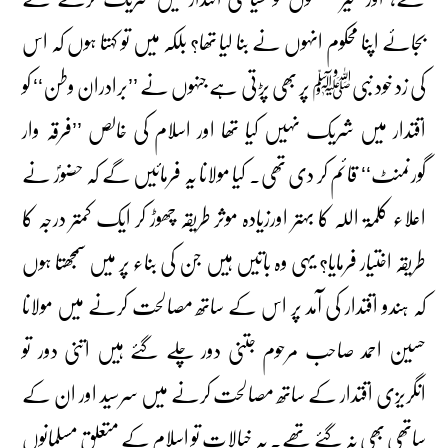
بجائے اپنا محکوم انہوں نے بنا لیا تھا؟ بلکہ میں تو کہتا ہوں کہ اس
کی زد خود نبیﷺ پر بھی پڑتی ہے جنہوں نے ’’برادران وطن‘‘ کو
اقتدار میں شریک نہیں کیا تھا اور اسلام کی خالص ’’فرقہ وار
گورنمنٹ‘‘ قائم کر دی تھی۔ کیا مولانا یہ فرمائیں گے کہ حضورؐ نے
اعلاء کلمۃ اللہ کا بہتر اورزیادہ موثر طریقہ چھوڑ کر ایک کمتر درجہ کا
طریقہ اختیار فرمایا؟ یہی وہ باتیں ہیں جن کی بناء پر میں سمجھتا ہوں
کہ ہندو اقتدار کی آمد پر اس کے ساتھ مصالحت کرنے میں مولانا
حسین احمد صاحب مرحوم جتنی دور چلے گئے ہیں اتنی دور تو
انگریزی اقتدار کے ساتھ مصالحت کرنے میں سرسید اور ان کے
ساتھی بھی نہ گئے تھے۔ یہ خیالات تو اسلام کے متعلق مسلمانوں