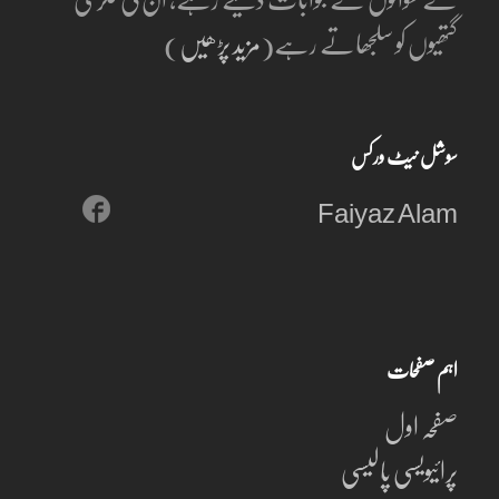
گتھیوں کو سلجھاتے رہے(
مزید پڑھیں
)
سوشل نیٹ ورکس
Faiyaz Alam
اہم صفحات
صفحہ اول
پرائیویسی پالیسی