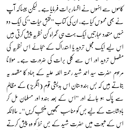
کاموں سے انہوں نے اظہارِ برات فرمایا ہے۔ لیکن جیسا کہ آپ
نے بھی محسوس کیا ہے، ان کی کتاب ’’نقشِ حیات‘‘ کی ایک دو
نہیں متعدد عبارتیں ایک بہت ہی گمراہ کن نظریہ پیش کرتی ہیں
اس لیے ایک مجمل تردید یا استدراک کے بجائے اس نظریہ کی
مفصل تردید اور اس سے کلی برات کی ضرورت ہے۔ مولانا
مرحوم حضرت سید احمد شہید رحمتہ اللہ علیہ کے جہاد کا مقصد یہ
بتاتے ہیں کہ بس ہندوستان اس بدیشی قوم (انگریز) کے مظالم
سے پاک ہو جائے اور ’’اس کے بعد ہندو اور مسلمان مل کر
بادشاہت کے لیے جس کو مناسب سمجھیں منتخب کریں‘‘۔ حالانکہ
اس کے ثبوت میں حضرت شہید کے جس خط کو وہ پیش کرتے