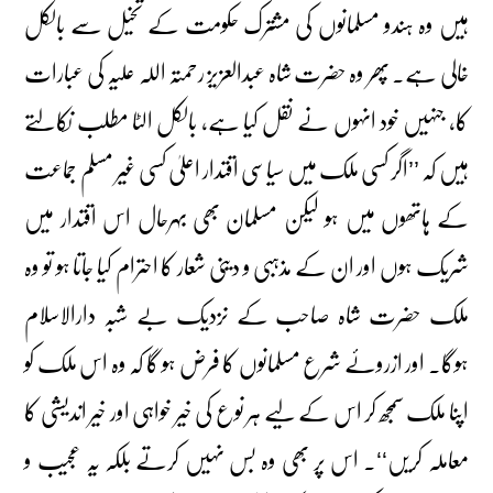
ہیں وہ ہندو مسلمانوں کی مشترک حکومت کے تخیل سے بالکل
خالی ہے۔ پھر وہ حضرت شاہ عبدالعزیز رحمتہ اللہ علیہ کی عبارات
کا، جنہیں خود انہوں نے نقل کیا ہے، بالکل الٹا مطلب نکالتے
ہیں کہ ’’اگر کسی ملک میں سیاسی اقتدار اعلیٰ کسی غیر مسلم جماعت
کے ہاتھوں میں ہو لیکن مسلمان بھی بہرحال اس اقتدار میں
شریک ہوں اور ان کے مذہبی و دینی شعار کا احترام کیا جاتا ہو تو وہ
ملک حضرت شاہ صاحب کے نزدیک بے شبہ دارالاسلام
ہوگا۔ اور ازروئے شرع مسلمانوں کا فرض ہو گا کہ وہ اس ملک کو
اپنا ملک سمجھ کر اس کے لیے ہر نوع کی خیر خواہی اور خیر اندیشی کا
معاملہ کریں‘‘۔ اس پر بھی وہ بس نہیں کرتے بلکہ یہ عجیب و