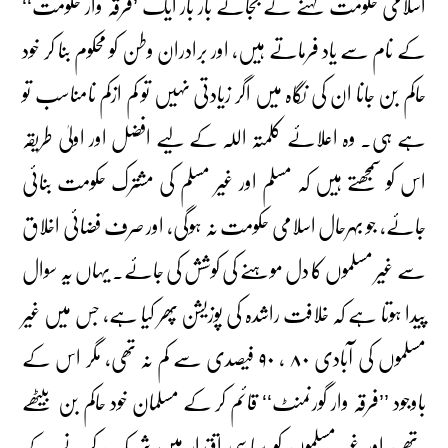
اسلامی حکومت کہنے کے بجائے بار بار ایک ’فرقہ وار حکومت‘‘
کے نام سے یاد فرماتے ہیں، اور برادران وطن کو محکوم بنا کر خود
حاکم بن جانا ان کی نگاہ میں اگر زیادتی نہیں تو کم ازکم نامناسب تو
ہے ہی۔ وہ اعلائے کلمتہ اللہ کے لیے افضل اور اولیٰ طریقہ
اس کو سمجھتے ہیں کہ مسلم اور غیر مسلم کی مشترک حکومت بنائی
جائے، جو بہرحال اسلامی حکومت نہ ہوگی، اور صرف فضائی اخلاق
سے غیر مسلموں کا دل موہنے کی کوشش کی جائے۔ یہاں یہ سوال
پیدا ہوتا ہے کہ خلافت راشدہ کی پوزیشن پھر کیا ہے، جس میں غیر
مسلموں کی آبادی ۸۰ ، ۹۰ فیصدی سے کم نہ تھی، مگر اس کے
باوجود ’’فرقہ وار گورنمنٹ‘‘ قائم کر کے مسلمان خود حاکم بن بیٹھے
تھے، اور غیر مسلموں کو سیاسی اقتدار میں شریک کرنے کے