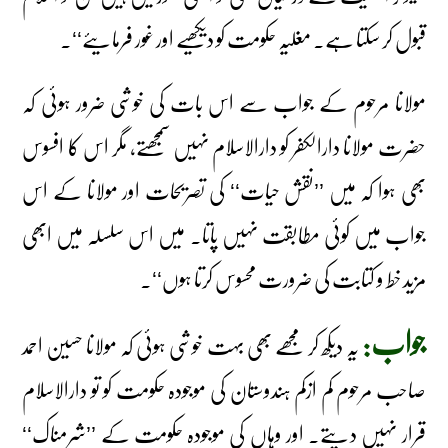
قبول کر سکتا ہے۔ مغلیہ حکومت کو دیکھیے اور غور فرمایئے‘‘۔
مولانا مرحوم کے جواب سے اس بات کی خوشی ضرور ہوئی کہ
حضرت مولانا دارالکفر کو دارالاسلام نہیں سمجھتے، مگر اس کا افسوس
بھی ہوا کہ میں ’’نقش حیات‘‘ کی تصریحات اور مولانا کے اس
جواب میں کوئی مطابقت نہیں پاتا۔ میں اس سلسلہ میں ابھی
مزید خط و کتابت کی ضرورت محسوس کرتا ہوں‘‘۔
جواب:
یہ دیکھ کر مجھے بھی بہت خوشی ہوئی کہ مولانا حسین احمد
صاحب مرحوم کم ازکم ہندوستان کی موجودہ حکومت کو تو دارالاسلام
قرار نہیں دیتے۔ اور وہاں کی موجودہ حکومت کے ’’شرمناک‘‘