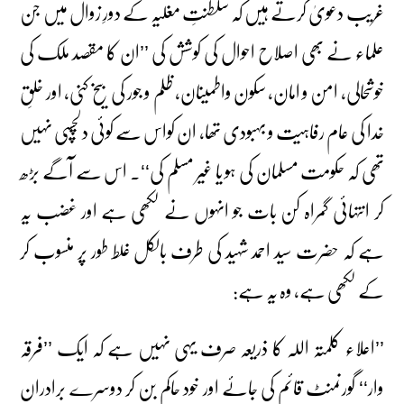
غریب دعویٰ کرتے ہیں کہ سلطنتِ مغلیہ کے دورِ زوال میں جن
علماء نے بھی اصلاح احوال کی کوشش کی ’’ان کا مقصد ملک کی
خوشحالی، امن و امان، سکون واطمینان، ظلم و جور کی بیخ کنی، اور خلقِ
خدا کی عام رفاہیت و بہبودی تھا، ان کواس سے کوئی دلچسپی نہیں
تھی کہ حکومت مسلمان کی ہو یا غیر مسلم کی‘‘۔ اس سے آگے بڑھ
کر انتہائی گمراہ کن بات جو انہوں نے لکھی ہے اور غضب یہ
ہے کہ حضرت سید احمد شہید کی طرف بالکل غلط طور پر منسوب کر
کے لکھی ہے، وہ یہ ہے:
’’اعلاء کلمتہ اللہ کا ذریعہ صرف یہی نہیں ہے کہ ایک ’’فرقہ
وار‘‘ گورنمنٹ قائم کی جائے اور خود حاکم بن کر دوسرے برادران