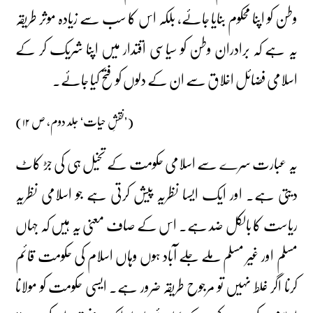
وطن کو اپنا محکوم بنایا جائے، بلکہ اس کا سب سے زیادہ موثر طریقہ
یہ ہے کہ برادران وطن کو سیاسی اقتدار میں اپنا شریک کر کے
اسلامی فضائل اخلاق سے ان کے دلوں کو فتح کیا جائے۔
(’نقشِ حیات‘ جلد دوم، ص ۱۲)
یہ عبارت سرے سے اسلامی حکومت کے تخیل ہی کی جڑ کاٹ
دیتی ہے۔ اور ایک ایسا نظریہ پیش کرتی ہے جو اسلامی نظریہ
ریاست کا بالکل ضد ہے۔ اس کے صاف معنی یہ ہیں کہ جہاں
مسلم اور غیر مسلم ملے جلے آباد ہوں وہاں اسلام کی حکومت قائم
کرنا اگر غلط نہیں تو مرجوح طریقہ ضرور ہے۔ ایسی حکومت کو مولانا