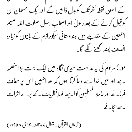
کے اصولی نقطہ نظر تک کو بدل ڈالیں گے اور ایک مسلمان ان
کو قبول کرنے کے بعد رسولؐ اور اصحاب رسول صلوٰت اللہ علیہم
اجمعین کے مقابلے میں ہندوستانی سیکولرازم کے بانیوں کو زیادہ
انصاف پسند سمجھنے لگے گا۔
مولانا مرحوم کی یہ مداہست میری نگاہ میں ایک بہت بڑا مظلمہ
ہے اور میں خدا سے دعا کرتا ہوں کہ وہ انہیں اس پر معاف
فرمائے اور عامۃ المسلمین کو ایسے غلط نظریات کے برے اثرات
سے بچائے۔
(ترجمان القرآن۔ شوال ۱۳۷۷ھ۔ جولائی ۱۹۵۸ء)