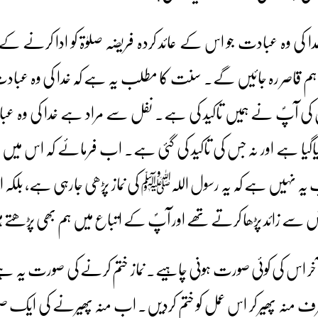
دا کی وہ عبادت جو اس کے عائد کردہ فریضہ صلوٰۃ کو ادا کرنے ک
م قاصر رہ جائیں گے۔ سنت کا مطلب یہ ہے کہ خدا کی وہ عباد
 آپؐ نے ہمیں تاکید کی ہے۔ نفل سے مراد ہے خدا کی وہ عبا
اگیا ہے اور نہ جس کی تاکید کی گئی ہے۔ اب فرمائے کہ اس میں 
 نہیں ہے کہ یہ رسول اللہﷺ کی نماز پڑھی جارہی ہے، بلکہ
 سے زائد پڑھا کرتے تھے اور آپؐ کے اتباع میں ہم بھی پڑھتے 
خر اس کی کوئی صورت ہونی چاہیے۔ نماز ختم کرنے کی صورت یہ ہے کہ 
 منہ پھیر کر اس عمل کو ختم کردیں۔ اب منہ پھیرنے کی ایک 