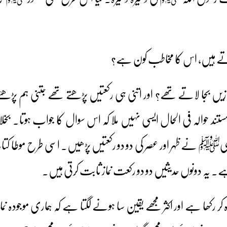
ازیں بجا لاتے تھے؟ اور اتنی ہی رکعتیں پڑھتے تھے جتنی ہم پڑھ
تند حوالہ فی الحال ایسی نہیں ملا کہ اس سوال کا جواب ہوتا۔
یﷺ نے ظہر اور عصر کی دو دو رکعتیں پڑھیں۔ اسی طرح موطا کتاب 
ے۔ یہ دونوں حدیثیں دو دو رکعت نماز ثابت کرتی ہیں۔
 رکھا ہے اور اکثر مجھے یقین سا ہونے لگتا ہے کہ ہماری موجودہ نما