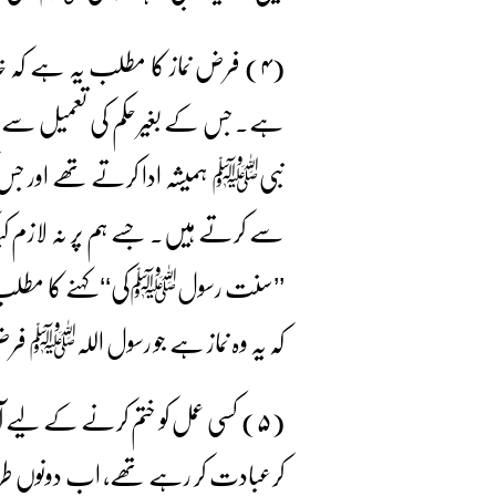
(۴) فرض نماز کا مطلب یہ ہے کہ خ
ہے۔ جس کے بغیر حکم کی تعمیل سے ہ
نبیﷺ ہمیشہ ادا کرتے تھے اور جس کی
سے کرتے ہیں۔ جسے ہم پر نہ لازم کی
’’سنت رسولﷺکی‘‘ کہنے کا مطلب یہ
کہ یہ وہ نماز ہے جو رسول اللہﷺ فرض
(۵) کسی عمل کو ختم کرنے کے لیے آ
کرعبادت کر رہے تھے، اب دونوں طرف