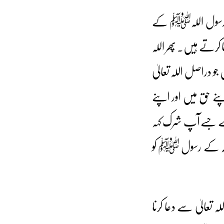
 پھر رسول اللہﷺ کے
کرتے ہیں۔ پھر اللہ
 دراصل اللہ تعالیٰ
نے حق میں اور اپنے
ہے جسے آپ شرک کہہ
ا اللہ کے رسول ﷺ کو
ہ تعالیٰ سے دعا کرنا