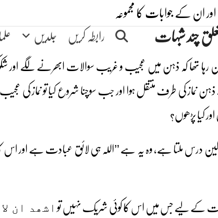
اور ان کے جوابات کا مجموعہ
علق چند شبہات
رابطہ کریں
جلدیں
علم
 رہا تھا کہ ذہن میں عجیب و غریب سوالات ابھرنے لگے اور شک
ہن نماز کی طرف منتقل ہوا اور جب سوچنا شروع کیا تو نماز کی عج
 اور کیا پڑھوں؟
اولین درس ملتا ہے، وہ یہ ہے ’’اللہ ہی لائق عبادت ہے اور اس 
اشھد ان لا 