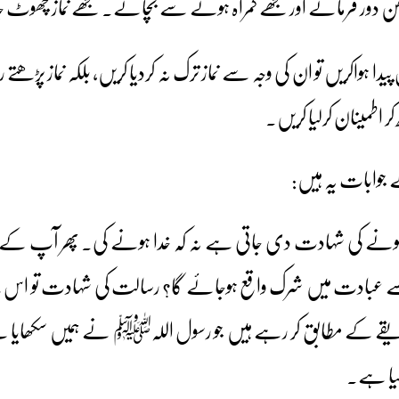
 دور فرمائے اور مجھے گمراہ ہونے سے بچائے۔ مجھے نماز چھوٹ
ہواکریں تو ان کی وجہ سے نماز ترک نہ کردیا کریں، بلکہ نماز پڑھتے
اطمینان کرلیا کریں۔
جوابات یہ ہیں:
نے کی شہادت دی جاتی ہے نہ کہ خدا ہونے کی۔ پھر آپ کے د
سے عبادت میں شرک واقع ہوجائے گا؟ رسالت کی شہادت تو اس 
یقے کے مطابق کر رہے ہیں جو رسول اللہﷺ نے ہمیں سکھایا ہ
رلیا ہے۔