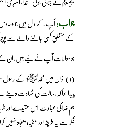
ﷺ نے بتائی ہوگی۔ خدارا میری الجھن
جواب:
آپ کے دل میں جو وساوس پیدا 
کے متعلق کسی جاننے والے سے پوچھ کر 
جو سوالات آپ نے کیے ہیں، ان کے 
(۱) اذان میں محمدﷺ کے رسول ہو
پیدا ہوا کہ رسالت کی شہادت دینے 
ہم خدا کی عبادت اس عقیدے اور طر
فکر سے یہ طریقہ اور عقیدہ ایجاد نہیں ک