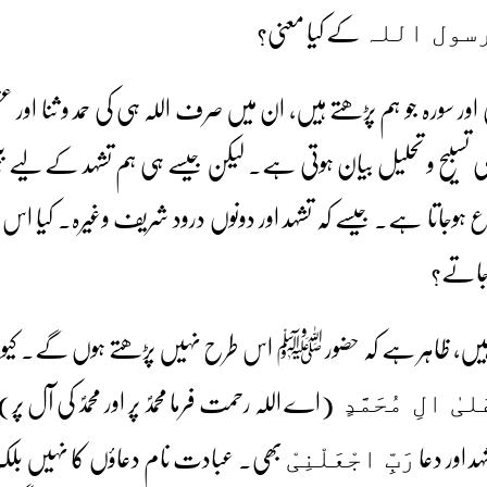
کے کیا معنی؟
سول اللہ
وئی اور سورہ جو ہم پڑھتے ہیں، ان میں صرف اللہ ہی کی حمد و ثنا اور
سبیح و تحلیل بیان ہوتی ہے۔ لیکن جیسے ہی ہم تشہد کے لیے بیٹھ
ہوجاتا ہے۔ جیسے کہ تشہد اور دونوں درود شریف وغیرہ۔ کیا 
وجاتے؟
(اے اللہ رحمت فرما محمدؐ پر اور محمدؐ کی آل 
 عَلیٰ الِ مُحَمَّدٍ
 اور دعا
بھی۔ عبادت نام دعاؤں کا نہیں بلکہ
رَبِّ اجْعَلْنِیْ