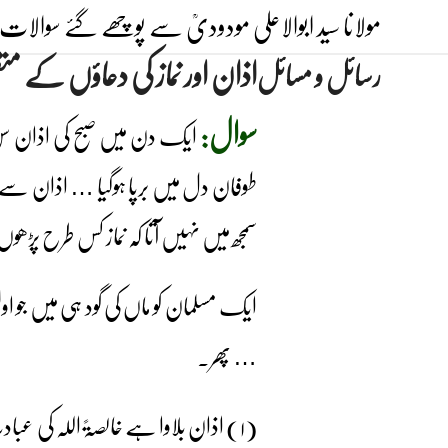
Ski
مولانا سید ابوالاعلی مودودیؒ سے پوچھے گئے سوالات 
t
اذان اور نماز کی دعاؤں کے مت
رسائل و مسائل
conten
سوال:
ایک دن میں صبح کی اذان سن
طوفان دل میں برپا ہوگیا … اذان سے ذ
سمجھ میں نہیں آتا کہ نماز کس طرح پڑھوں
ایک مسلمان کو ماں کی گود ہی میں جو 
… پھر۔
(۱) اذان بلاوا ہے خالصۃً اللہ کی عبادت کے لیے جس میں اس کا کوئی شریک نہیں تو