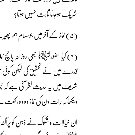
شریک ہوجانا ثابت نہیں ہوتا؟
(۵) نماز کے آخر میں جو سلام ہم پھیرتے ہیں، اس کا مخاطب کون ہے؟
(۶) کیا حضورﷺ بھی روزانہ پانچ نم
قدرے میں نے تحقیق کی لیکن کوئی مس
شریف میں یہ حدیث نظر آئی ہے کہ نب
دیکھا کہ رات دن کی نماز دو دو رکعت ہ
ان خیالات و شکوک نے ذہن کو پراگندہ کر