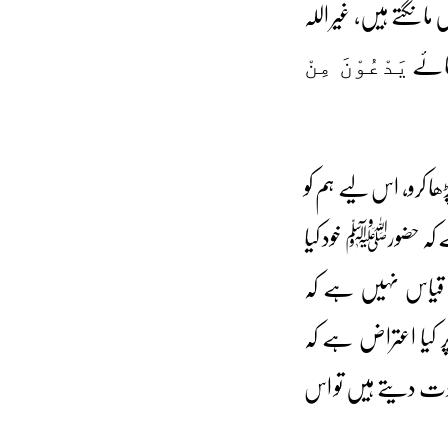
انگتے ہیں، غیر اللہ
جائے
یَدْعُوْنَ مِنْ
ھا کرو، اس لیے ہم کو
ے کہ حضورﷺ خود کیا
 قیاس نہیں ہے کہ
ر کیا اعتراض ہے کہ
ت دیتے ہیں تو اس