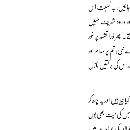
ی جائیں، بہ نسبت اس
ور درود شریف نہیں
ھر ذرا تشہد پر غور
نبی! تم پر سلام اور
ور اس کی برکتیں نازل
چیز ہیں اور یہ پڑھ کر
 جس کی نیت بھی یوں
اللہ کی عبادت میں