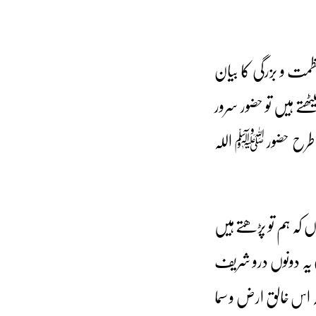
 عظمت و بزرگی کا بیان
تے ہیں تو حضور سرور
اس طرح حضور ﷺ اللہ
پر) یہ دونوں درو شریف
 اس خالق ارض و سما