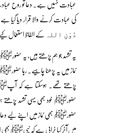
عبادت نہیں ہے۔ دعا تو روح عبادت ہے۔
کی عبادت کرنے والا قرار دیا گیا ہے حت
کے الفاظ استعمال کیے گئ
دُوْنِ اللہ
یہ تشہد جو ہم پڑھتے ہیں، یہ حضورﷺ نے 
نماز میں یہ پڑھنا چاہیے۔ رہا حضورﷺ
پڑھتے تھے۔ ہوسکتا ہے کہ آپﷺ کے
حضورﷺ خود بھی یہی تشہد پڑھتے ہوں۔
حضورﷺ بھی نماز میں اپنے لیے دعا
میں آخر کیا خرابی ہے کہ نبیﷺ بھی