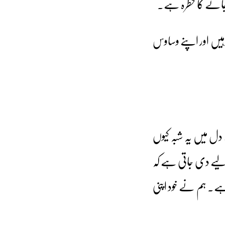
 جانے کا خطرہ ہے۔
 رہیں اور اپنے وساوس
ل میں یہ شبہ کیوں
لیے دی جاتی ہے کہ
ے۔ ہم نے خود اپنی