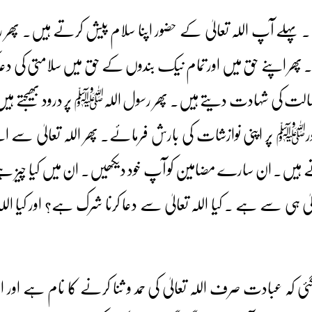
ریں۔ پہلے آپ اللہ تعالیٰ کے حضور اپنا سلام پیش کرتے ہیں۔
ھر اپنے حق میں اور تمام نیک بندوں کے حق میں سلامتی کی دعا 
لت کی شہادت دیتے ہیں۔ پھر رسول اللہﷺ پر درود بھیجتے ہیں جو
ﷺ پر اپنی نوازشات کی بارش فرمائے۔ پھر اللہ تعالیٰ سے اپ
 ہیں۔ ان سارے مضامین کو آپ خود دیکھیں۔ ان میں کیا چیز 
عالیٰ ہی سے ہے ۔ کیا اللہ تعالیٰ سے دعا کرنا شرک ہے؟ اور کی
ئی کہ عبادت صرف اللہ تعالیٰ کی حمد و ثنا کرنے کا نام ہے اور الل