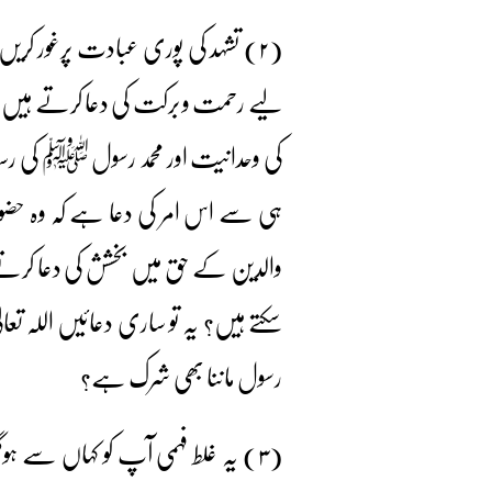
(۲) تشہد کی پوری عبادت پرغور ک
لیے رحمت و برکت کی دعا کرتے ہیں۔ پ
کی وحدانیت اور محمد رسول ﷺ کی رسا
ہی سے اس امر کی دعا ہے کہ وہ حضور
والدین کے حق میں بخشش کی دعا کرتے
سکتے ہیں؟ یہ تو ساری دعائیں اللہ ت
رسول ماننا بھی شرک ہے؟
(۳) یہ غلط فہمی آپ کو کہاں سے ہوگ