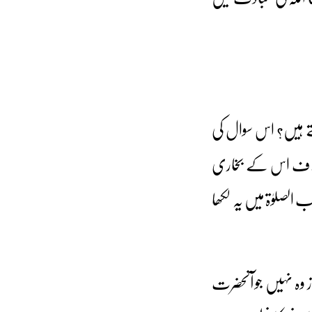
تے ہیں؟ اس سوال کی
 بخلاف اس کے بخاری
الصلوٰۃ میں یہ لکھا
ز وہ نہیں جو آنحضرت