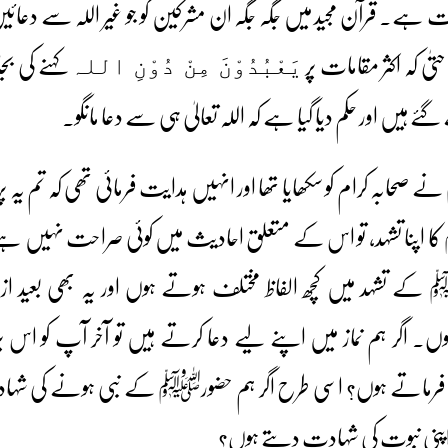
 قرآن مجید میں جگہ جگہ ان مشرکین کو جو غیر اللہ سے دعائیں م
یٰ کہ اکثر مقامات پر
کہنے کی ب
ِیَعْبُدُوْنَ مِنْ دُوْنِ اللہ
ے ہیں اور حکم دیا گیا ہے کہ اللہ تعالیٰ ہی سے دعا مانگو۔
صحابہ کرام کو سکھایا تھا اور انہیں ہدایت فرمائی تھی کہ تم یہ پڑ
 کا اپنا تشہد، تو اس کے متعلق احادیث میں کوئی صراحت نہیں ہ
 تشہد میں کچھ الفاظ مختلف ہوتے ہوں اور یہ بھی بعید از
 اگر ہم نماز میں اپنے لیے دعا کرتے ہیں تو آخر آپ کو اس پ
 فرماتے ہوں؟ اسی طرح اگر ہم حضورﷺ کے نبی ہونے کی شہاد
 اپنی نبوت کی شہادت دیتے ہوں؟