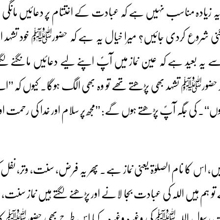
 کیا یہ زیادہ مناسب نہیں ہے کہ عبادت کے اختتام پر دعائیں مانگ
ی شروع کردی جائیں؟ میرا خیال یہ ہے کہ حضورﷺ خود تشہد ا
عید ہے کہ عین نماز میں آپؐ اپنے لیے دعائیں مانگنے لگتے۔ پ
 حضورﷺ تشہد بھی پڑھتے تھے تو وہ بھی الگ ہوگا۔ کیوں کہ ’’اے 
ں‘‘۔ کی جگہ آپؐ پڑھتے ہوں گے: ’’مجھ پر سلام اور خدا کی رحمت ا
ں، اس کا نام الصلوٰۃ یعنی نماز ہے۔ پھر یہ فرض، سنت، وتر، نفل کیا 
ہم ہیں اللہ کی عبادت بجا لانے اور پڑھنے لگتے ہیں نماز سنت،
ت رسول اللہ ﷺ کی وغیرہ وغیرہ۔ کیا اس طرح بھی حضورﷺ کا 