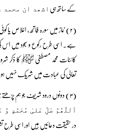
کے ساتھ ہی
اشھد ان محمد ر
(۲) نماز میں سورہ فاتحہ، اخلاص یا ک
ہے۔ اسی طرح رکوع و سجود میں اس کی ت
کائنات محمد مصطفیٰ ﷺ کا ذکر شروع 
تعالیٰ کی عبادت میں شریک نہیں ہ
(۳) دونوں درود شریف جو ہم پڑھتے ہیں، ظاہر ہے کہ حضور ﷺ اس طرح نہیں پڑھتے ہوں گے۔ کیوں کہ ہم تو پڑھتے ہیں
اَللّٰھُمَّ صَلِّ عَلیٰ مُحَمَّدٍ وَّ
در حقیقت دعائیں ہیں اور اسی طرح تشہد