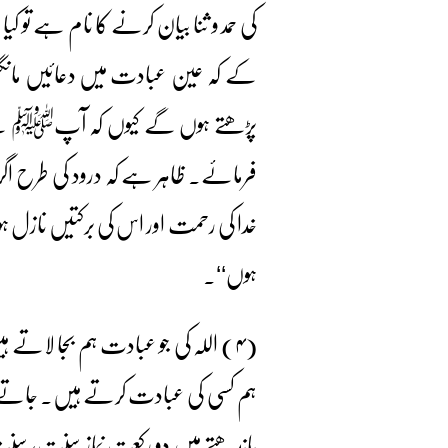
کی حمد و ثنا بیان کرنے کا نام ہے تو
کے کہ عین عبادت میں دعائیں مانگن
پڑھتے ہوں گے کیوں کہ آپﷺ سے یہ ب
فرمائے۔ ظاہر ہے کہ درود کی طرح اگر
خدا کی رحمت اور اس کی برکتیں نازل ہو
ہوں‘‘۔
(۴) اللہ کی جو عبادت ہم بجا لاتے ہی
ہم کسی کی عبادت کرتے ہیں۔ جاتے تو 
باندھتے ہیں دو رکعت نماز سنت، سن